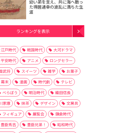
幼い弟を支え、共に海へ散っ
た得居通幸の波乱に満ちた生
涯
ランキングを表示
江戸時代
戦国時代
大河ドラマ
平安時代
アニメ
ロングセラー
国武将
スイーツ
雑学
お菓子
幕末
漫画
時代劇
テレビ
べらぼう
明治時代
織田信長
川家康
抹茶
デザイン
文房具
フィギュア
展覧会
鎌倉時代
豊臣秀吉
豊臣兄弟！
昭和時代