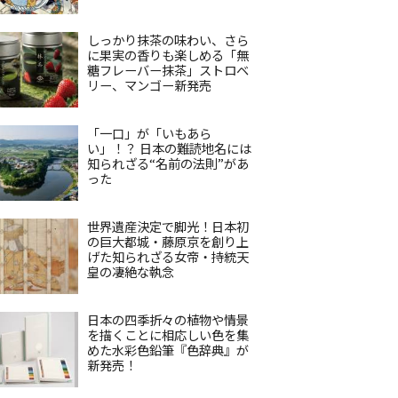
しっかり抹茶の味わい、さら
に果実の香りも楽しめる「無
糖フレーバー抹茶」ストロベ
リー、マンゴー新発売
「一口」が「いもあら
い」！？ 日本の難読地名には
知られざる“名前の法則”があ
った
世界遺産決定で脚光！日本初
の巨大都城・藤原京を創り上
げた知られざる女帝・持統天
皇の凄絶な執念
日本の四季折々の植物や情景
を描くことに相応しい色を集
めた水彩色鉛筆『色辞典』が
新発売！