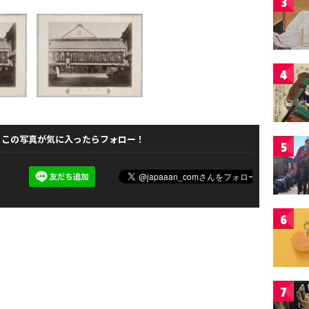
3
4
この写真が気に入ったらフォロー！
5
6
7