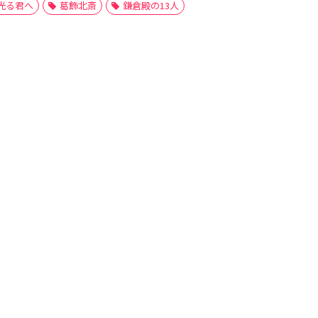
光る君へ
葛飾北斎
鎌倉殿の13人