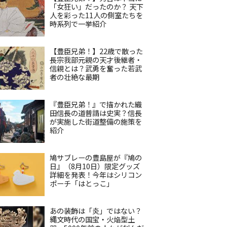
「女狂い」だったのか？ 天下
人を彩った11人の側室たちを
時系列で一挙紹介
【豊臣兄弟！】22歳で散った
長宗我部元親の天才後継者・
信親とは？武勇を奮った若武
者の壮絶な最期
『豊臣兄弟！』で描かれた織
田信長の道普請は史実？信長
が実施した街道整備の施策を
紹介
鳩サブレーの豊島屋が『鳩の
日』（8月10日）限定グッズ
詳細を発表！今年はシリコン
ポーチ「はとっこ」
あの装飾は「炎」ではない？
縄文時代の国宝・火焔型土