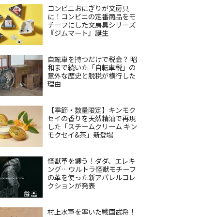
コンビニおにぎりが文房具
に！コンビニの定番商品をモ
チーフにした文房具シリーズ
『ジムマート』誕生
自転車を持つだけで税金？ 昭
和まで続いた「自転車税」の
意外な歴史と脱税が横行した
理由
【季節・数量限定】キンモク
セイの香りを天然精油で再現
した「スチームクリーム キン
モクセイ&茶」新登場
怪獣革を纏う！ダダ、エレキ
ング…ウルトラ怪獣モチーフ
の革を使った新アパレルコレ
クションが発表
村上水軍を率いた戦国武将！