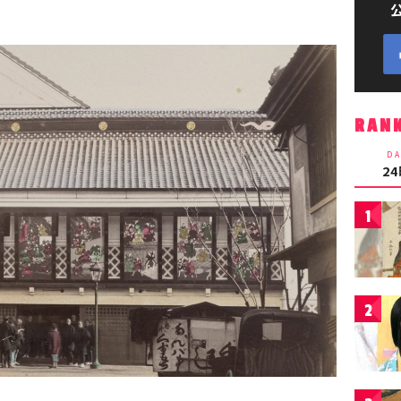
RAN
DA
2
1
2