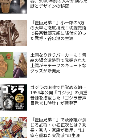
器、5000年前の人々が刻んだ
謎とデザインの秘密
『豊臣兄弟！』小一郎の5万
の大軍に徹底抗戦！切腹覚悟
で長宗我部元親に降伏を迫っ
た武将・谷忠澄の生涯
土偶なりきりパーカーも！青
森の縄文遺跡群で発掘された
土偶がモチーフのキュートな
グッズが新発売
ゴジラの咆哮で目覚める朝…
1954年公開『ゴジラ』の貴重
音源を搭載した「ゴジラ音声
目覚まし時計」が新発売
『豊臣兄弟！』で萩原護が演
じる武将・小堀正次とは？秀
長・秀吉・家康が重用、“出
家を重ねた実務派”の生涯