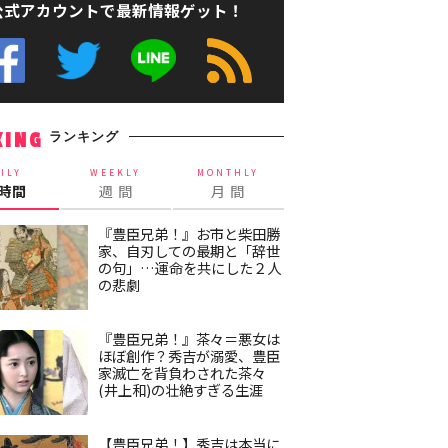
公式アカウントで最新情報ゲット！
ランキング
KING
ILY
WEEKLY
MONTHLY
4時間
週 間
月 間
『豊臣兄弟！』お市と柴田勝
家、自刃しての最期と「辞世
の句」…運命を共にした２人
の悲劇
『豊臣兄弟！』茶々＝悪女は
ほぼ創作？秀吉が溺愛、豊臣
家滅亡を背負わされた茶々
(井上和)の壮絶すぎる生涯
【豊臣兄弟！】秀吉は本当に