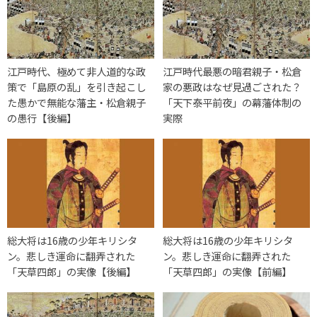
江戸時代、極めて非人道的な政
江戸時代最悪の暗君親子・松倉
策で「島原の乱」を引き起こし
家の悪政はなぜ見過ごされた？
た愚かで無能な藩主・松倉親子
「天下泰平前夜」の幕藩体制の
の愚行【後編】
実際
総大将は16歳の少年キリシタ
総大将は16歳の少年キリシタ
ン。悲しき運命に翻弄された
ン。悲しき運命に翻弄された
「天草四郎」の実像【後編】
「天草四郎」の実像【前編】