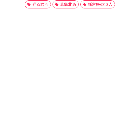
光る君へ
葛飾北斎
鎌倉殿の13人