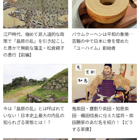
江戸時代、極めて非人道的な政
バウムクーヘンは平和の象徴…
策で「島原の乱」を引き起こし
苦難の中で日本に骨を埋めた
た愚かで無能な藩主・松倉親子
「ユーハイム」創始者
の愚行【前編】
今は「島原の乱」とは呼ばれて
鬼柴田・甕割り柴田・知恵柴
いない！日本史上最大の内乱の
田…織田信長に仕えた猛将・柴
知られざる実態とは！？
田勝家のあだ名を紹介！【どう
する家康】