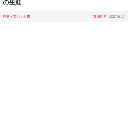
の生涯
歴史・文化
/
人物
雲川ゆず
2021/08/24