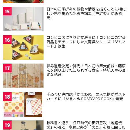
日本の四季折々の植物や情景を描くことに相応
15
しい色を集めた水彩色鉛筆『色辞典』が新発
売！
コンビニおにぎりが文房具に！コンビニの定番
16
商品をモチーフにした文房具シリーズ『ジムマ
ート』誕生
世界遺産決定で脚光！日本初の巨大都城・藤原
17
京を創り上げた知られざる女帝・持統天皇の凄
絶な執念
手ぬぐい専門店「かまわぬ」の人気柄がポスト
18
カードに『かまわぬ POSTCARD BOOK』発売
教科書と違う！江戸時代の田沼意次「賄賂伝
19
説」の嘘と、水野忠邦が「大奥」を敵に回した