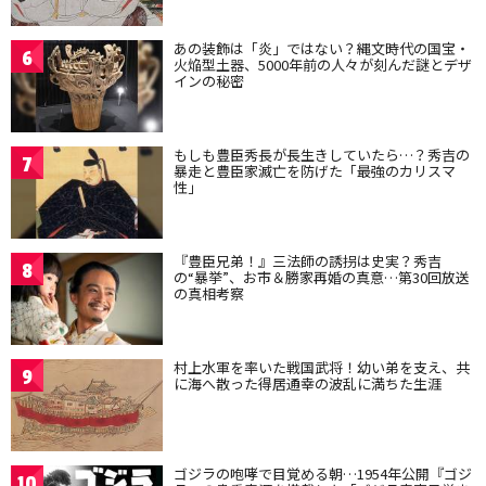
あの装飾は「炎」ではない？縄文時代の国宝・
6
火焔型土器、5000年前の人々が刻んだ謎とデザ
インの秘密
もしも豊臣秀長が長生きしていたら…？秀吉の
7
暴走と豊臣家滅亡を防げた「最強のカリスマ
性」
『豊臣兄弟！』三法師の誘拐は史実？秀吉
8
の“暴挙”、お市＆勝家再婚の真意…第30回放送
の真相考察
村上水軍を率いた戦国武将！幼い弟を支え、共
9
に海へ散った得居通幸の波乱に満ちた生涯
ゴジラの咆哮で目覚める朝…1954年公開『ゴジ
10