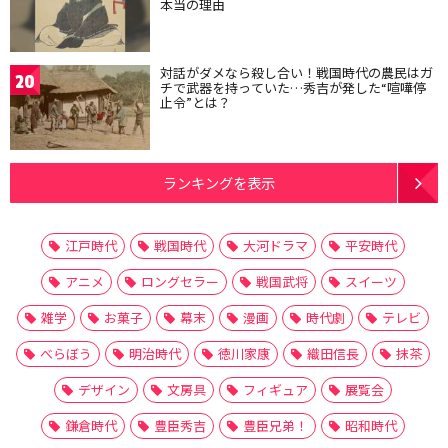
本当の理由
対話がダメなら殺し合い！戦国時代の農民はガ
20
チで武器を持っていた…秀吉が発した“喧嘩停
止令”とは？
ランキングを表示
江戸時代
戦国時代
大河ドラマ
平安時代
アニメ
ロングセラー
戦国武将
スイーツ
雑学
お菓子
幕末
漫画
時代劇
テレビ
べらぼう
明治時代
徳川家康
織田信長
抹茶
デザイン
文房具
フィギュア
展覧会
鎌倉時代
豊臣秀吉
豊臣兄弟！
昭和時代