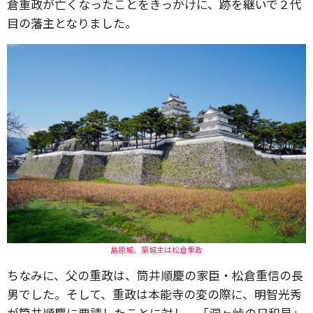
倉重政が亡くなったことをきっかけに、跡を継いで２代
目の藩主となりました。
島原城、築城主は松倉重政
ちなみに、父の重政は、筒井順慶の家臣・松倉重信の長
男でした。そして、重政は本能寺の変の際に、明智光秀
が筒井順慶に要請したことに対し、「洞ヶ峠の日和見」