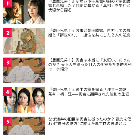
『豊臣兄弟！』なぜお市は秀吉の勧めで柴田勝
1
家と再婚した？悲劇に繋がる「真相」を史料と
伏線から探る
『豊臣兄弟！』お市と柴田勝家、自刃しての最
2
期と「辞世の句」…運命を共にした２人の悲劇
【豊臣兄弟！】秀吉は本当に「女狂い」だった
3
のか？ 天下人を彩った11人の側室たちを時系列
で一挙紹介
『豊臣兄弟！』後半の鍵を握る「浅井三姉妹」
4
茶々・初・江——秀吉に翻弄された波乱の生涯
なぜ浅井の旧臣は秀吉に従ったのか？ 武力を使
5
わず“自分の味方”に変えた裏工作の技法とは