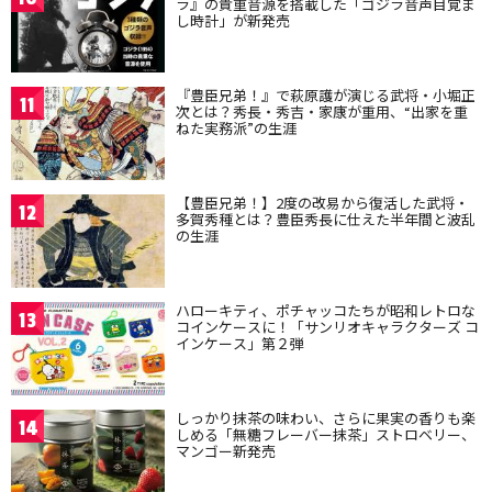
ラ』の貴重音源を搭載した「ゴジラ音声目覚ま
し時計」が新発売
『豊臣兄弟！』で萩原護が演じる武将・小堀正
11
次とは？秀長・秀吉・家康が重用、“出家を重
ねた実務派”の生涯
【豊臣兄弟！】2度の改易から復活した武将・
12
多賀秀種とは？豊臣秀長に仕えた半年間と波乱
の生涯
ハローキティ、ポチャッコたちが昭和レトロな
13
コインケースに！「サンリオキャラクターズ コ
インケース」第２弾
しっかり抹茶の味わい、さらに果実の香りも楽
14
しめる「無糖フレーバー抹茶」ストロベリー、
マンゴー新発売