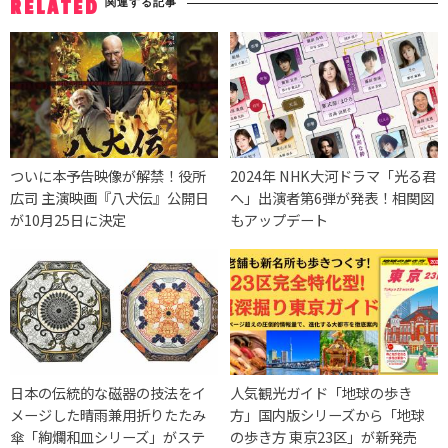
関連する記事
RELATED
ついに本予告映像が解禁！役所
2024年 NHK大河ドラマ「光る君
広司 主演映画『八犬伝』公開日
へ」出演者第6弾が発表！相関図
が10月25日に決定
もアップデート
日本の伝統的な磁器の技法をイ
人気観光ガイド「地球の歩き
メージした晴雨兼用折りたたみ
方」国内版シリーズから「地球
傘「絢爛和皿シリーズ」がステ
の歩き方 東京23区」が新発売