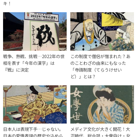
キ！
戦争、熱戦、挑戦…2022年の世
この制度で僧侶が憎まれた？あ
相を表す「今年の漢字」は
のことわざの由来にもなった
『戦』に決定
「寺請制度（てらうけせい
ど）」とは？
日本人は表現下手…じゃない。
メディア文化が大きく開花！大
日本の愛情表現の歴史や込めら
正時代、総合誌・大衆向け・女