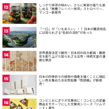
しっかり抹茶の味わい、さらに果実の香りも楽
12
しめる「無糖フレーバー抹茶」ストロベリー、
マンゴー新発売
「一口」が「いもあらい」！？ 日本の難読地名
13
には知られざる“名前の法則”があった
世界遺産決定で脚光！日本初の巨大都城・藤原
14
京を創り上げた知られざる女帝・持統天皇の凄
絶な執念
日本の四季折々の植物や情景を描くことに相応
15
しい色を集めた水彩色鉛筆『色辞典』が新発
売！
コンビニおにぎりが文房具に！コンビニの定番
16
商品をモチーフにした文房具シリーズ『ジムマ
ート』誕生