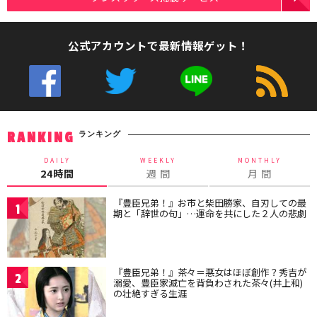
公式アカウントで最新情報ゲット！
ランキング
RANKING
DAILY
WEEKLY
MONTHLY
24時間
週 間
月 間
『豊臣兄弟！』お市と柴田勝家、自刃しての最
1
期と「辞世の句」…運命を共にした２人の悲劇
『豊臣兄弟！』茶々＝悪女はほぼ創作？秀吉が
2
溺愛、豊臣家滅亡を背負わされた茶々(井上和)
の壮絶すぎる生涯