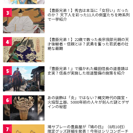
【豊臣兄弟！】秀吉は本当に「女狂い」だった
3
のか？ 天下人を彩った11人の側室たちを時系列
で一挙紹介
【豊臣兄弟！】22歳で散った長宗我部元親の天
4
才後継者・信親とは？武勇を奮った若武者の壮
絶な最期
『豊臣兄弟！』で描かれた織田信長の道普請は
5
史実？信長が実施した街道整備の施策を紹介
あの装飾は「炎」ではない？縄文時代の国宝・
6
火焔型土器、5000年前の人々が刻んだ謎とデザ
インの秘密
鳩サブレーの豊島屋が『鳩の日』（8月10日）
7
限定グッズ詳細を発表！今年はシリコンポーチ