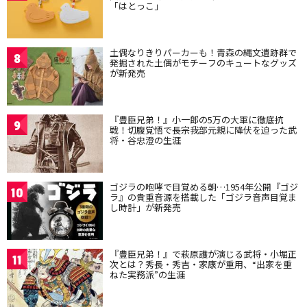
「はとっこ」
土偶なりきりパーカーも！青森の縄文遺跡群で
8
発掘された土偶がモチーフのキュートなグッズ
が新発売
『豊臣兄弟！』小一郎の5万の大軍に徹底抗
9
戦！切腹覚悟で長宗我部元親に降伏を迫った武
将・谷忠澄の生涯
ゴジラの咆哮で目覚める朝…1954年公開『ゴジ
10
ラ』の貴重音源を搭載した「ゴジラ音声目覚ま
し時計」が新発売
『豊臣兄弟！』で萩原護が演じる武将・小堀正
11
次とは？秀長・秀吉・家康が重用、“出家を重
ねた実務派”の生涯