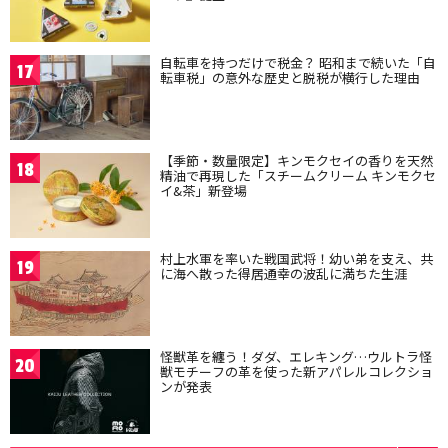
自転車を持つだけで税金？ 昭和まで続いた「自
17
転車税」の意外な歴史と脱税が横行した理由
【季節・数量限定】キンモクセイの香りを天然
18
精油で再現した「スチームクリーム キンモクセ
イ&茶」新登場
村上水軍を率いた戦国武将！幼い弟を支え、共
19
に海へ散った得居通幸の波乱に満ちた生涯
怪獣革を纏う！ダダ、エレキング…ウルトラ怪
20
獣モチーフの革を使った新アパレルコレクショ
ンが発表