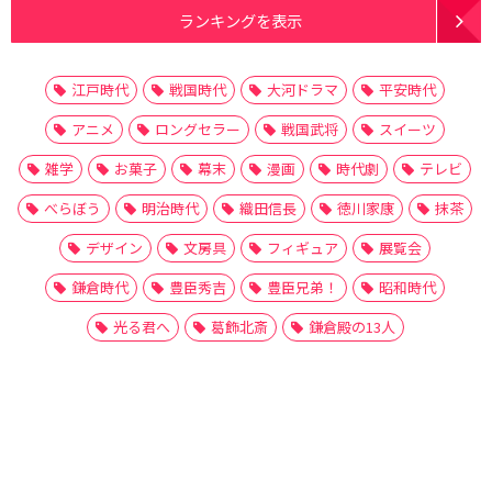
ランキングを表示
江戸時代
戦国時代
大河ドラマ
平安時代
アニメ
ロングセラー
戦国武将
スイーツ
雑学
お菓子
幕末
漫画
時代劇
テレビ
べらぼう
明治時代
織田信長
徳川家康
抹茶
デザイン
文房具
フィギュア
展覧会
鎌倉時代
豊臣秀吉
豊臣兄弟！
昭和時代
光る君へ
葛飾北斎
鎌倉殿の13人