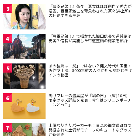
『豊臣兄弟！』茶々＝悪女はほぼ創作？秀吉が
3
溺愛、豊臣家滅亡を背負わされた茶々(井上和)
の壮絶すぎる生涯
『豊臣兄弟！』で描かれた織田信長の道普請は
4
史実？信長が実施した街道整備の施策を紹介
あの装飾は「炎」ではない？縄文時代の国宝・
5
火焔型土器、5000年前の人々が刻んだ謎とデザ
インの秘密
鳩サブレーの豊島屋が『鳩の日』（8月10日）
6
限定グッズ詳細を発表！今年はシリコンポーチ
「はとっこ」
土偶なりきりパーカーも！青森の縄文遺跡群で
7
発掘された土偶がモチーフのキュートなグッズ
が新発売