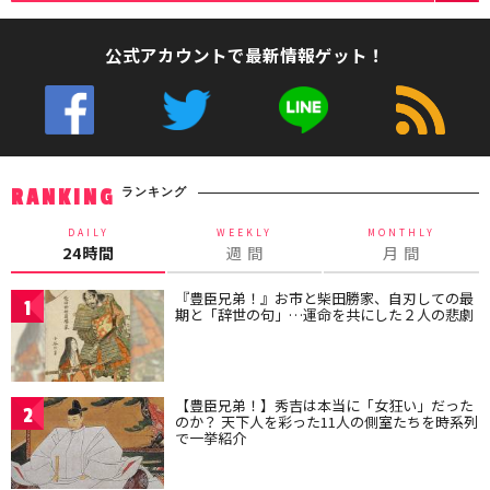
公式アカウントで最新情報ゲット！
ランキング
RANKING
DAILY
WEEKLY
MONTHLY
24時間
週 間
月 間
『豊臣兄弟！』お市と柴田勝家、自刃しての最
1
期と「辞世の句」…運命を共にした２人の悲劇
【豊臣兄弟！】秀吉は本当に「女狂い」だった
2
のか？ 天下人を彩った11人の側室たちを時系列
で一挙紹介