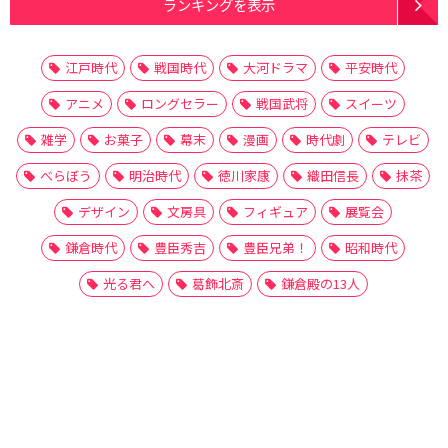
ランキングを表示
江戸時代
戦国時代
大河ドラマ
平安時代
アニメ
ロングセラー
戦国武将
スイーツ
雑学
お菓子
幕末
漫画
時代劇
テレビ
べらぼう
明治時代
徳川家康
織田信長
抹茶
デザイン
文房具
フィギュア
展覧会
鎌倉時代
豊臣秀吉
豊臣兄弟！
昭和時代
光る君へ
葛飾北斎
鎌倉殿の13人