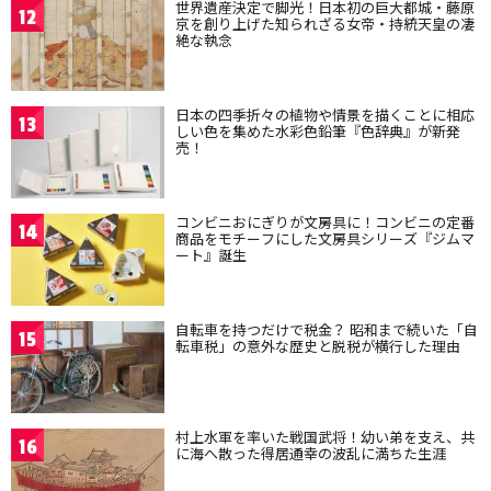
世界遺産決定で脚光！日本初の巨大都城・藤原
12
京を創り上げた知られざる女帝・持統天皇の凄
絶な執念
日本の四季折々の植物や情景を描くことに相応
13
しい色を集めた水彩色鉛筆『色辞典』が新発
売！
コンビニおにぎりが文房具に！コンビニの定番
14
商品をモチーフにした文房具シリーズ『ジムマ
ート』誕生
自転車を持つだけで税金？ 昭和まで続いた「自
15
転車税」の意外な歴史と脱税が横行した理由
村上水軍を率いた戦国武将！幼い弟を支え、共
16
に海へ散った得居通幸の波乱に満ちた生涯