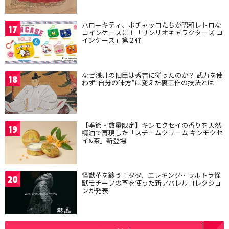
ハローキティ、ポチャッコたちが昭和レトロな
17
コインケースに！「サンリオキャラクターズ コ
インケース」第２弾
なぜ浅井の旧臣は秀吉に従ったのか？ 武力を使
18
わず“自分の味方”に変えた裏工作の技法とは
【季節・数量限定】キンモクセイの香りを天然
19
精油で再現した「スチームクリーム キンモクセ
イ&茶」新登場
怪獣革を纏う！ダダ、エレキング…ウルトラ怪
20
獣モチーフの革を使った新アパレルコレクショ
ンが発表