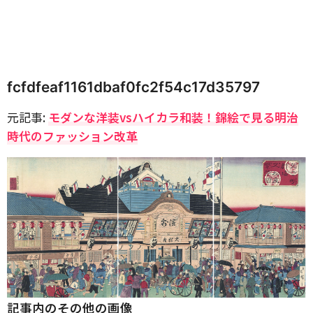
fcfdfeaf1161dbaf0fc2f54c17d35797
元記事:
モダンな洋装vsハイカラ和装！錦絵で見る明治
時代のファッション改革
記事内のその他の画像