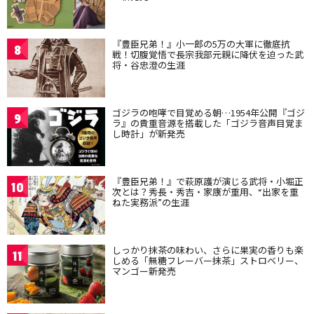
『豊臣兄弟！』小一郎の5万の大軍に徹底抗
8
戦！切腹覚悟で長宗我部元親に降伏を迫った武
将・谷忠澄の生涯
ゴジラの咆哮で目覚める朝…1954年公開『ゴジ
9
ラ』の貴重音源を搭載した「ゴジラ音声目覚ま
し時計」が新発売
『豊臣兄弟！』で萩原護が演じる武将・小堀正
10
次とは？秀長・秀吉・家康が重用、“出家を重
ねた実務派”の生涯
しっかり抹茶の味わい、さらに果実の香りも楽
11
しめる「無糖フレーバー抹茶」ストロベリー、
マンゴー新発売