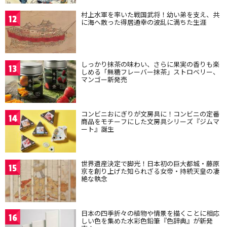
村上水軍を率いた戦国武将！幼い弟を支え、共
12
に海へ散った得居通幸の波乱に満ちた生涯
しっかり抹茶の味わい、さらに果実の香りも楽
13
しめる「無糖フレーバー抹茶」ストロベリー、
マンゴー新発売
コンビニおにぎりが文房具に！コンビニの定番
14
商品をモチーフにした文房具シリーズ『ジムマ
ート』誕生
世界遺産決定で脚光！日本初の巨大都城・藤原
15
京を創り上げた知られざる女帝・持統天皇の凄
絶な執念
日本の四季折々の植物や情景を描くことに相応
16
しい色を集めた水彩色鉛筆『色辞典』が新発