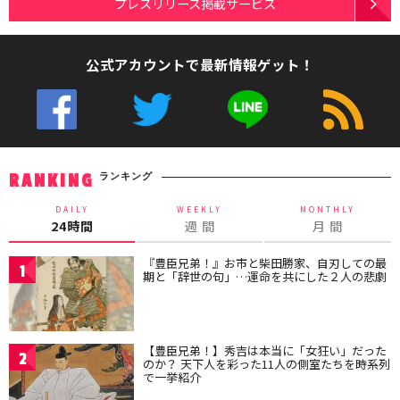
プレスリリース掲載サービス
公式アカウントで最新情報ゲット！
ランキング
RANKING
DAILY
WEEKLY
MONTHLY
24時間
週 間
月 間
『豊臣兄弟！』お市と柴田勝家、自刃しての最
1
期と「辞世の句」…運命を共にした２人の悲劇
【豊臣兄弟！】秀吉は本当に「女狂い」だった
2
のか？ 天下人を彩った11人の側室たちを時系列
で一挙紹介