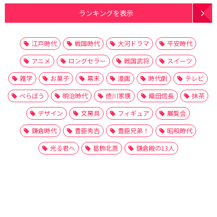
ランキングを表示
江戸時代
戦国時代
大河ドラマ
平安時代
アニメ
ロングセラー
戦国武将
スイーツ
雑学
お菓子
幕末
漫画
時代劇
テレビ
べらぼう
明治時代
徳川家康
織田信長
抹茶
デザイン
文房具
フィギュア
展覧会
鎌倉時代
豊臣秀吉
豊臣兄弟！
昭和時代
光る君へ
葛飾北斎
鎌倉殿の13人