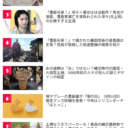
『豊臣兄弟！』茶々＝悪女はほぼ創作？秀吉が
3
溺愛、豊臣家滅亡を背負わされた茶々(井上和)
の壮絶すぎる生涯
『豊臣兄弟！』で描かれた織田信長の道普請は
4
史実？信長が実施した街道整備の施策を紹介
あの装飾は「炎」ではない？縄文時代の国宝・
5
火焔型土器、5000年前の人々が刻んだ謎とデザ
インの秘密
鳩サブレーの豊島屋が『鳩の日』（8月10日）
6
限定グッズ詳細を発表！今年はシリコンポーチ
「はとっこ」
土偶なりきりパーカーも！青森の縄文遺跡群で
7