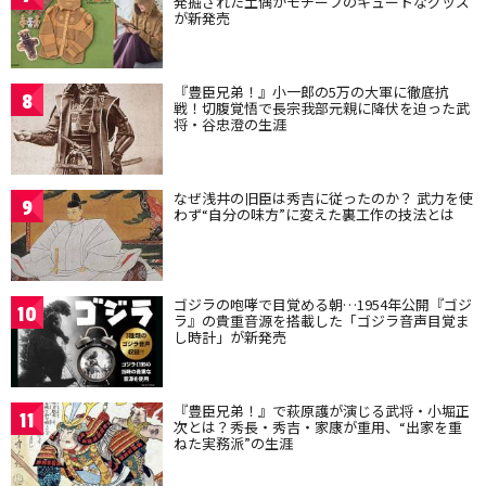
発掘された土偶がモチーフのキュートなグッズ
が新発売
『豊臣兄弟！』小一郎の5万の大軍に徹底抗
8
戦！切腹覚悟で長宗我部元親に降伏を迫った武
将・谷忠澄の生涯
なぜ浅井の旧臣は秀吉に従ったのか？ 武力を使
9
わず“自分の味方”に変えた裏工作の技法とは
ゴジラの咆哮で目覚める朝…1954年公開『ゴジ
10
ラ』の貴重音源を搭載した「ゴジラ音声目覚ま
し時計」が新発売
『豊臣兄弟！』で萩原護が演じる武将・小堀正
11
次とは？秀長・秀吉・家康が重用、“出家を重
ねた実務派”の生涯