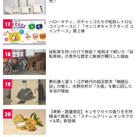
売！
ハローキティ、ポチャッコたちが昭和レトロな
17
コインケースに！「サンリオキャラクターズ コ
インケース」第２弾
自転車を持つだけで税金？ 昭和まで続いた「自
18
転車税」の意外な歴史と脱税が横行した理由
教科書と違う！江戸時代の田沼意次「賄賂伝
19
説」の嘘と、水野忠邦が「大奥」を敵に回した
本当の理由
【季節・数量限定】キンモクセイの香りを天然
20
精油で再現した「スチームクリーム キンモクセ
イ&茶」新登場