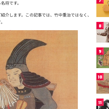
7
る名将です。
ご紹介します。この記事では、竹中重治ではなく、
す。
8
9
10
11