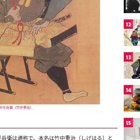
12
13
14
中半兵衛（竹中重治）
15
半兵衛は通称で、本名は竹中重治（しげはる）と