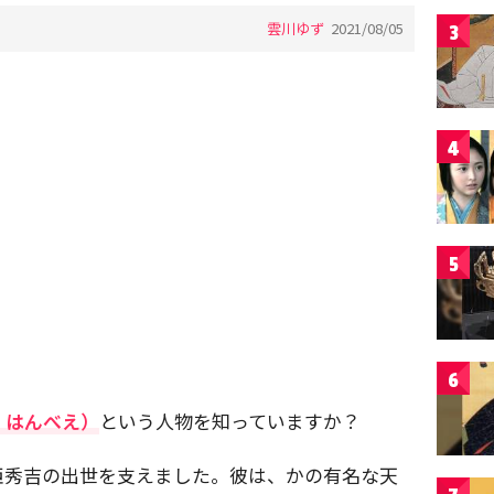
雲川ゆず
2021/08/05
3
4
5
6
 はんべえ）
という人物を知っていますか？
臣秀吉の出世を支えました。彼は、かの有名な天