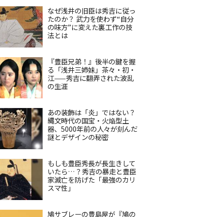
なぜ浅井の旧臣は秀吉に従っ
たのか？ 武力を使わず“自分
の味方”に変えた裏工作の技
法とは
『豊臣兄弟！』後半の鍵を握
る「浅井三姉妹」茶々・初・
江——秀吉に翻弄された波乱
の生涯
あの装飾は「炎」ではない？
縄文時代の国宝・火焔型土
器、5000年前の人々が刻んだ
謎とデザインの秘密
もしも豊臣秀長が長生きして
いたら…？秀吉の暴走と豊臣
家滅亡を防げた「最強のカリ
スマ性」
鳩サブレーの豊島屋が『鳩の