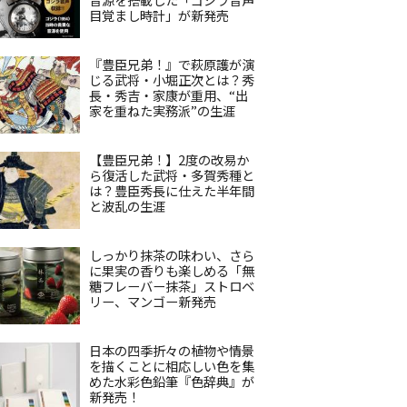
目覚まし時計」が新発売
『豊臣兄弟！』で萩原護が演
じる武将・小堀正次とは？秀
長・秀吉・家康が重用、“出
家を重ねた実務派”の生涯
【豊臣兄弟！】2度の改易か
ら復活した武将・多賀秀種と
は？豊臣秀長に仕えた半年間
と波乱の生涯
しっかり抹茶の味わい、さら
に果実の香りも楽しめる「無
糖フレーバー抹茶」ストロベ
リー、マンゴー新発売
日本の四季折々の植物や情景
を描くことに相応しい色を集
めた水彩色鉛筆『色辞典』が
新発売！