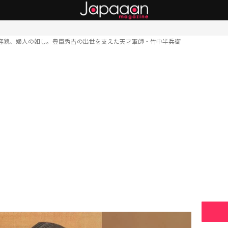
容貌、婦人の如し。豊臣秀吉の出世を支えた天才軍師・竹中半兵衛