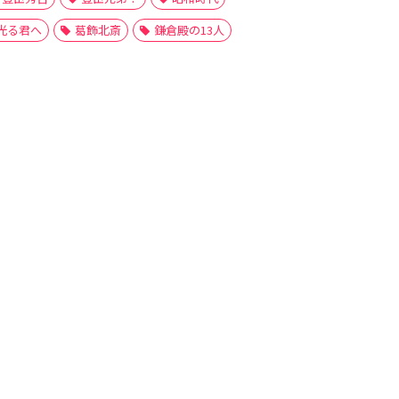
光る君へ
葛飾北斎
鎌倉殿の13人