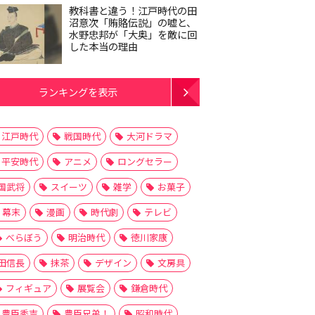
教科書と違う！江戸時代の田
沼意次「賄賂伝説」の嘘と、
水野忠邦が「大奥」を敵に回
した本当の理由
ランキングを表示
江戸時代
戦国時代
大河ドラマ
平安時代
アニメ
ロングセラー
国武将
スイーツ
雑学
お菓子
幕末
漫画
時代劇
テレビ
べらぼう
明治時代
徳川家康
田信長
抹茶
デザイン
文房具
フィギュア
展覧会
鎌倉時代
豊臣秀吉
豊臣兄弟！
昭和時代