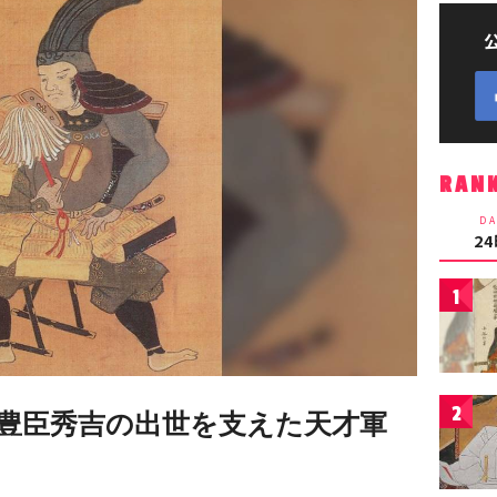
RAN
DA
2
1
2
豊臣秀吉の出世を支えた天才軍