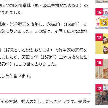
美濃国大野郡大御堂城（現・岐阜県揖斐郡大野町）の
生まれました。
16
城主・岩手弾正を攻略し、永禄2年（1559年）に
も父に従いました。この城は、堅固で広大な敷地
17
歳（17歳とする説もあります）で竹中家の家督を
ましたが、天正６年（1578年）三木城攻めに出
18
579年）にこの世を去りました。
泣したと言います。
19
「その容貌、婦人の如し」だったそうです。美男子