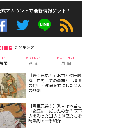
公式アカウントで最新情報ゲット！
ランキング
KING
ILY
WEEKLY
MONTHLY
4時間
週 間
月 間
『豊臣兄弟！』お市と柴田勝
家、自刃しての最期と「辞世
の句」…運命を共にした２人
の悲劇
【豊臣兄弟！】秀吉は本当に
「女狂い」だったのか？ 天下
人を彩った11人の側室たちを
時系列で一挙紹介