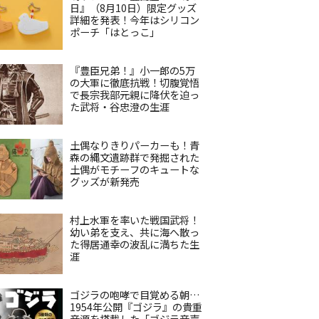
日』（8月10日）限定グッズ
詳細を発表！今年はシリコン
ポーチ「はとっこ」
『豊臣兄弟！』小一郎の5万
の大軍に徹底抗戦！切腹覚悟
で長宗我部元親に降伏を迫っ
た武将・谷忠澄の生涯
土偶なりきりパーカーも！青
森の縄文遺跡群で発掘された
土偶がモチーフのキュートな
グッズが新発売
村上水軍を率いた戦国武将！
幼い弟を支え、共に海へ散っ
た得居通幸の波乱に満ちた生
涯
ゴジラの咆哮で目覚める朝…
1954年公開『ゴジラ』の貴重
音源を搭載した「ゴジラ音声