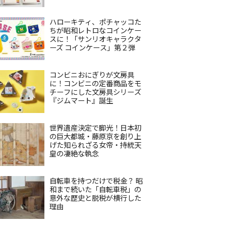
ハローキティ、ポチャッコた
ちが昭和レトロなコインケー
スに！「サンリオキャラクタ
ーズ コインケース」第２弾
コンビニおにぎりが文房具
に！コンビニの定番商品をモ
チーフにした文房具シリーズ
『ジムマート』誕生
世界遺産決定で脚光！日本初
の巨大都城・藤原京を創り上
げた知られざる女帝・持統天
皇の凄絶な執念
自転車を持つだけで税金？ 昭
和まで続いた「自転車税」の
意外な歴史と脱税が横行した
理由