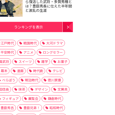
ら復活した武将・多賀秀種と
は？豊臣秀長に仕えた半年間
と波乱の生涯
ランキングを表示
江戸時代
戦国時代
大河ドラマ
平安時代
アニメ
ロングセラー
国武将
スイーツ
雑学
お菓子
幕末
漫画
時代劇
テレビ
べらぼう
明治時代
徳川家康
田信長
抹茶
デザイン
文房具
フィギュア
展覧会
鎌倉時代
豊臣秀吉
豊臣兄弟！
昭和時代