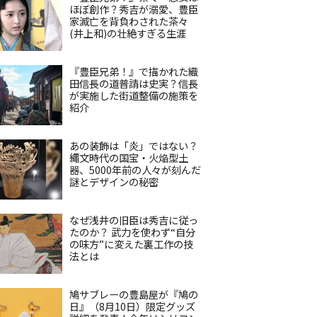
ほぼ創作？秀吉が溺愛、豊臣
家滅亡を背負わされた茶々
(井上和)の壮絶すぎる生涯
『豊臣兄弟！』で描かれた織
田信長の道普請は史実？信長
が実施した街道整備の施策を
紹介
あの装飾は「炎」ではない？
縄文時代の国宝・火焔型土
器、5000年前の人々が刻んだ
謎とデザインの秘密
なぜ浅井の旧臣は秀吉に従っ
たのか？ 武力を使わず“自分
の味方”に変えた裏工作の技
法とは
鳩サブレーの豊島屋が『鳩の
日』（8月10日）限定グッズ