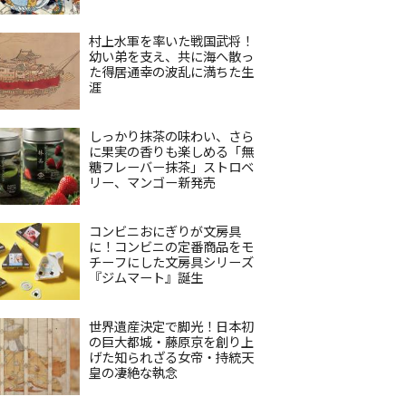
村上水軍を率いた戦国武将！
幼い弟を支え、共に海へ散っ
た得居通幸の波乱に満ちた生
涯
しっかり抹茶の味わい、さら
に果実の香りも楽しめる「無
糖フレーバー抹茶」ストロベ
リー、マンゴー新発売
コンビニおにぎりが文房具
に！コンビニの定番商品をモ
チーフにした文房具シリーズ
『ジムマート』誕生
世界遺産決定で脚光！日本初
の巨大都城・藤原京を創り上
げた知られざる女帝・持統天
皇の凄絶な執念