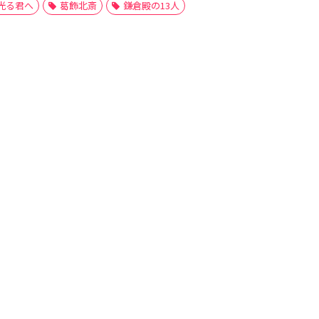
光る君へ
葛飾北斎
鎌倉殿の13人