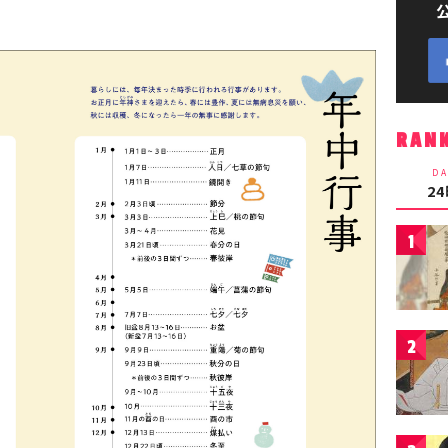
RAN
DA
2
1
2