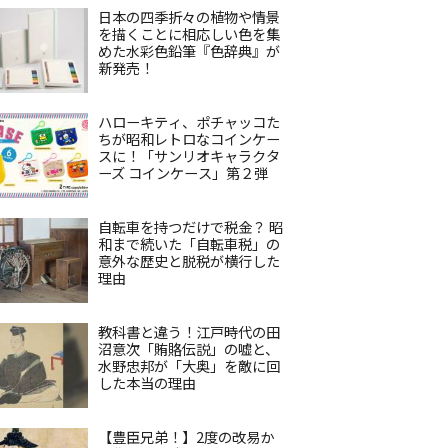
日本の四季折々の植物や情景
を描くことに相応しい色を集
めた水彩色鉛筆『色辞典』が
新発売！
ハローキティ、ポチャッコた
ちが昭和レトロなコインケー
スに！「サンリオキャラクタ
ーズ コインケース」第２弾
自転車を持つだけで税金？ 昭
和まで続いた「自転車税」の
意外な歴史と脱税が横行した
理由
教科書と違う！江戸時代の田
沼意次「賄賂伝説」の嘘と、
水野忠邦が「大奥」を敵に回
した本当の理由
【豊臣兄弟！】2度の改易か