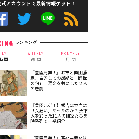
公式アカウントで最新情報ゲット！
ランキング
KING
ILY
WEEKLY
MONTHLY
4時間
週 間
月 間
『豊臣兄弟！』お市と柴田勝
家、自刃しての最期と「辞世
の句」…運命を共にした２人
の悲劇
【豊臣兄弟！】秀吉は本当に
「女狂い」だったのか？ 天下
人を彩った11人の側室たちを
時系列で一挙紹介
『豊臣兄弟！』茶々＝悪女は