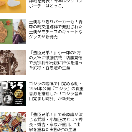
詳細を発表！今年はシリコン
ポーチ「はとっこ」
土偶なりきりパーカーも！青
森の縄文遺跡群で発掘された
土偶がモチーフのキュートな
グッズが新発売
『豊臣兄弟！』小一郎の5万
の大軍に徹底抗戦！切腹覚悟
で長宗我部元親に降伏を迫っ
た武将・谷忠澄の生涯
ゴジラの咆哮で目覚める朝…
1954年公開『ゴジラ』の貴重
音源を搭載した「ゴジラ音声
目覚まし時計」が新発売
『豊臣兄弟！』で萩原護が演
じる武将・小堀正次とは？秀
長・秀吉・家康が重用、“出
家を重ねた実務派”の生涯