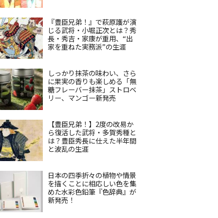
『豊臣兄弟！』で萩原護が演
じる武将・小堀正次とは？秀
長・秀吉・家康が重用、“出
家を重ねた実務派”の生涯
しっかり抹茶の味わい、さら
に果実の香りも楽しめる「無
糖フレーバー抹茶」ストロベ
リー、マンゴー新発売
【豊臣兄弟！】2度の改易か
ら復活した武将・多賀秀種と
は？豊臣秀長に仕えた半年間
と波乱の生涯
日本の四季折々の植物や情景
を描くことに相応しい色を集
めた水彩色鉛筆『色辞典』が
新発売！