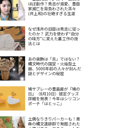
ほぼ創作？秀吉が溺愛、豊臣
家滅亡を背負わされた茶々
(井上和)の壮絶すぎる生涯
なぜ浅井の旧臣は秀吉に従っ
たのか？ 武力を使わず“自分
の味方”に変えた裏工作の技
法とは
あの装飾は「炎」ではない？
縄文時代の国宝・火焔型土
器、5000年前の人々が刻んだ
謎とデザインの秘密
鳩サブレーの豊島屋が『鳩の
日』（8月10日）限定グッズ
詳細を発表！今年はシリコン
ポーチ「はとっこ」
土偶なりきりパーカーも！青
森の縄文遺跡群で発掘された