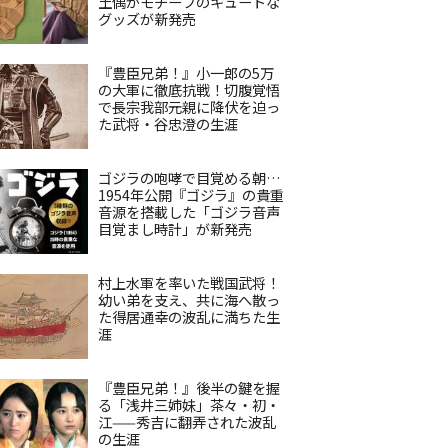
土偶がモチーフのキュートな
グッズが新発売
『豊臣兄弟！』小一郎の5万
の大軍に徹底抗戦！切腹覚悟
で長宗我部元親に降伏を迫っ
た武将・谷忠澄の生涯
ゴジラの咆哮で目覚める朝…
1954年公開『ゴジラ』の貴重
音源を搭載した「ゴジラ音声
目覚まし時計」が新発売
村上水軍を率いた戦国武将！
幼い弟を支え、共に海へ散っ
た得居通幸の波乱に満ちた生
涯
『豊臣兄弟！』後半の鍵を握
る「浅井三姉妹」茶々・初・
江——秀吉に翻弄された波乱
の生涯