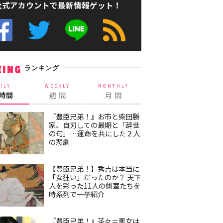
公式アカウントで最新情報ゲット！
ランキング
KING
ILY
WEEKLY
MONTHLY
4時間
週 間
月 間
『豊臣兄弟！』お市と柴田勝
家、自刃しての最期と「辞世
の句」…運命を共にした２人
の悲劇
【豊臣兄弟！】秀吉は本当に
「女狂い」だったのか？ 天下
人を彩った11人の側室たちを
時系列で一挙紹介
『豊臣兄弟！』茶々＝悪女は