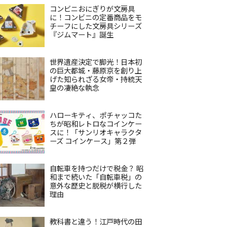
コンビニおにぎりが文房具
に！コンビニの定番商品をモ
チーフにした文房具シリーズ
『ジムマート』誕生
世界遺産決定で脚光！日本初
の巨大都城・藤原京を創り上
げた知られざる女帝・持統天
皇の凄絶な執念
ハローキティ、ポチャッコた
ちが昭和レトロなコインケー
スに！「サンリオキャラクタ
ーズ コインケース」第２弾
自転車を持つだけで税金？ 昭
和まで続いた「自転車税」の
意外な歴史と脱税が横行した
理由
教科書と違う！江戸時代の田