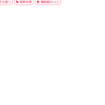
光る君へ
葛飾北斎
鎌倉殿の13人