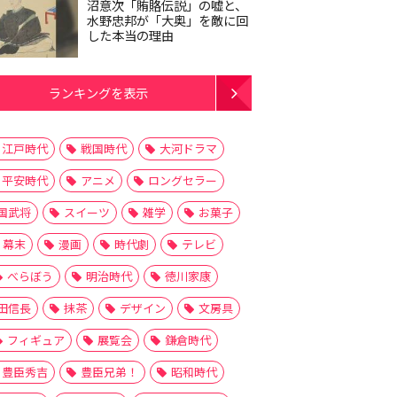
沼意次「賄賂伝説」の嘘と、
水野忠邦が「大奥」を敵に回
した本当の理由
ランキングを表示
江戸時代
戦国時代
大河ドラマ
平安時代
アニメ
ロングセラー
国武将
スイーツ
雑学
お菓子
幕末
漫画
時代劇
テレビ
べらぼう
明治時代
徳川家康
田信長
抹茶
デザイン
文房具
フィギュア
展覧会
鎌倉時代
豊臣秀吉
豊臣兄弟！
昭和時代