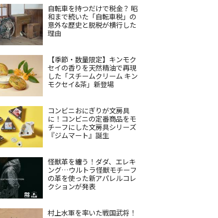
自転車を持つだけで税金？ 昭
和まで続いた「自転車税」の
意外な歴史と脱税が横行した
理由
【季節・数量限定】キンモク
セイの香りを天然精油で再現
した「スチームクリーム キン
モクセイ&茶」新登場
コンビニおにぎりが文房具
に！コンビニの定番商品をモ
チーフにした文房具シリーズ
『ジムマート』誕生
怪獣革を纏う！ダダ、エレキ
ング…ウルトラ怪獣モチーフ
の革を使った新アパレルコレ
クションが発表
村上水軍を率いた戦国武将！