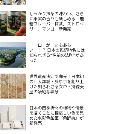
しっかり抹茶の味わい、さら
に果実の香りも楽しめる「無
糖フレーバー抹茶」ストロベ
リー、マンゴー新発売
「一口」が「いもあら
い」！？ 日本の難読地名には
知られざる“名前の法則”があ
った
世界遺産決定で脚光！日本初
の巨大都城・藤原京を創り上
げた知られざる女帝・持統天
皇の凄絶な執念
日本の四季折々の植物や情景
を描くことに相応しい色を集
めた水彩色鉛筆『色辞典』が
新発売！