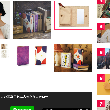
3
4
5
6
この写真が気に入ったらフォロー！
7