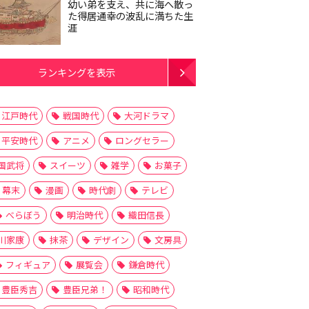
幼い弟を支え、共に海へ散っ
た得居通幸の波乱に満ちた生
涯
ランキングを表示
江戸時代
戦国時代
大河ドラマ
平安時代
アニメ
ロングセラー
国武将
スイーツ
雑学
お菓子
幕末
漫画
時代劇
テレビ
べらぼう
明治時代
織田信長
川家康
抹茶
デザイン
文房具
フィギュア
展覧会
鎌倉時代
豊臣秀吉
豊臣兄弟！
昭和時代