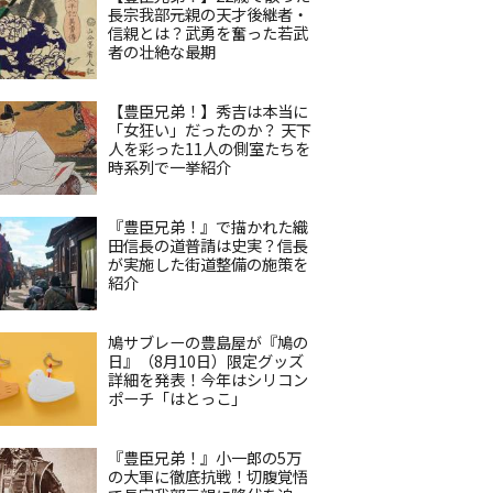
長宗我部元親の天才後継者・
信親とは？武勇を奮った若武
者の壮絶な最期
【豊臣兄弟！】秀吉は本当に
「女狂い」だったのか？ 天下
人を彩った11人の側室たちを
時系列で一挙紹介
『豊臣兄弟！』で描かれた織
田信長の道普請は史実？信長
が実施した街道整備の施策を
紹介
鳩サブレーの豊島屋が『鳩の
日』（8月10日）限定グッズ
詳細を発表！今年はシリコン
ポーチ「はとっこ」
『豊臣兄弟！』小一郎の5万
の大軍に徹底抗戦！切腹覚悟