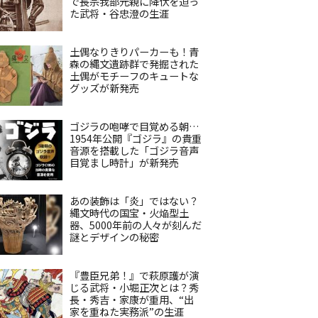
で長宗我部元親に降伏を迫っ
た武将・谷忠澄の生涯
土偶なりきりパーカーも！青
森の縄文遺跡群で発掘された
土偶がモチーフのキュートな
グッズが新発売
ゴジラの咆哮で目覚める朝…
1954年公開『ゴジラ』の貴重
音源を搭載した「ゴジラ音声
目覚まし時計」が新発売
あの装飾は「炎」ではない？
縄文時代の国宝・火焔型土
器、5000年前の人々が刻んだ
謎とデザインの秘密
『豊臣兄弟！』で萩原護が演
じる武将・小堀正次とは？秀
長・秀吉・家康が重用、“出
家を重ねた実務派”の生涯