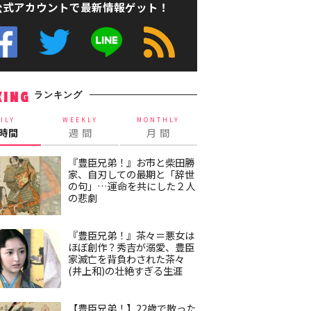
公式アカウントで最新情報ゲット！
ランキング
KING
ILY
WEEKLY
MONTHLY
4時間
週 間
月 間
『豊臣兄弟！』お市と柴田勝
家、自刃しての最期と「辞世
の句」…運命を共にした２人
の悲劇
『豊臣兄弟！』茶々＝悪女は
ほぼ創作？秀吉が溺愛、豊臣
家滅亡を背負わされた茶々
(井上和)の壮絶すぎる生涯
【豊臣兄弟！】22歳で散った