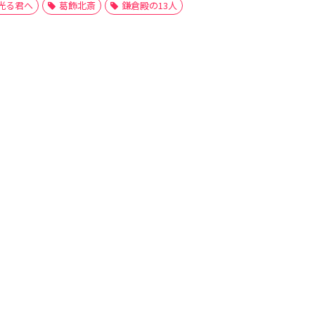
光る君へ
葛飾北斎
鎌倉殿の13人