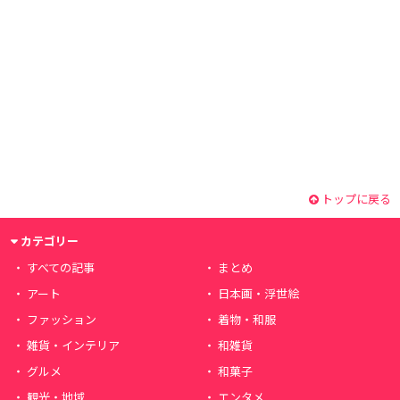
トップに戻る
カテゴリー
すべての記事
まとめ
アート
日本画・浮世絵
ファッション
着物・和服
雑貨・インテリア
和雑貨
グルメ
和菓子
観光・地域
エンタメ