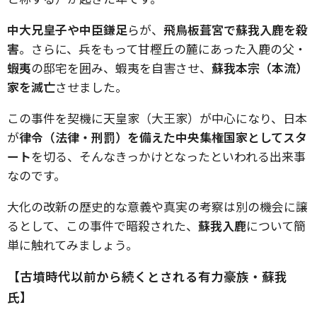
中大兄皇子や中臣鎌足
らが、
飛鳥板葺宮で蘇我入鹿を殺
害
。さらに、兵をもって甘樫丘の麓にあった入鹿の父・
蝦夷
の邸宅を囲み、蝦夷を自害させ、
蘇我本宗（本流）
家を滅亡
させました。
この事件を契機に天皇家（大王家）が中心になり、日本
が
律令（法律・刑罰）を備えた中央集権国家としてスタ
ート
を切る、そんなきっかけとなったといわれる出来事
なのです。
大化の改新の歴史的な意義や真実の考察は別の機会に譲
るとして、この事件で暗殺された、
蘇我入鹿
について簡
単に触れてみましょう。
【古墳時代以前から続くとされる有力豪族・蘇我
氏】