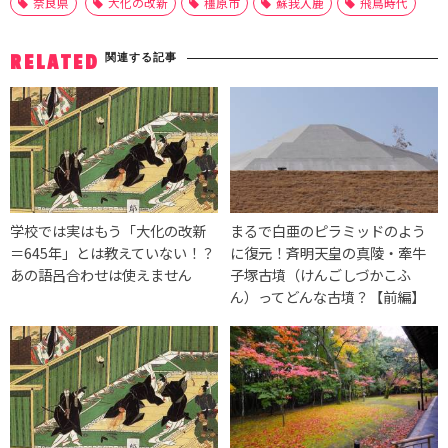
奈良県
大化の改新
橿原市
蘇我入鹿
飛鳥時代
関連する記事
RELATED
学校では実はもう「大化の改新
まるで白亜のピラミッドのよう
＝645年」とは教えていない！？
に復元！斉明天皇の真陵・牽牛
あの語呂合わせは使えません
子塚古墳（けんごしづかこふ
ん）ってどんな古墳？【前編】