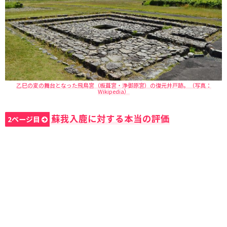
乙巳の変の舞台となった飛鳥宮（板葺宮・浄御原宮）の復元井戸跡。（写真：
Wikipedia）
蘇我入鹿に対する本当の評価
2ページ目