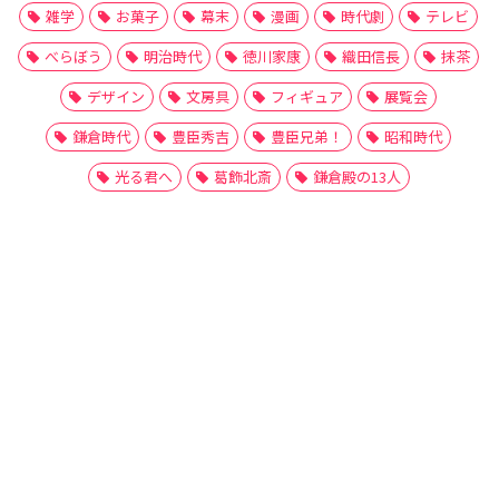
雑学
お菓子
幕末
漫画
時代劇
テレビ
べらぼう
明治時代
徳川家康
織田信長
抹茶
デザイン
文房具
フィギュア
展覧会
鎌倉時代
豊臣秀吉
豊臣兄弟！
昭和時代
光る君へ
葛飾北斎
鎌倉殿の13人