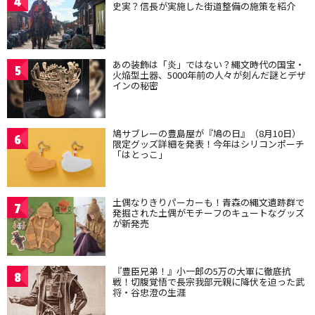
4
史実？信長が実施した街道整備の施策を紹介
あの装飾は「炎」ではない？縄文時代の国宝・
5
火焔型土器、5000年前の人々が刻んだ謎とデザ
インの秘密
鳩サブレーの豊島屋が『鳩の日』（8月10日）
6
限定グッズ詳細を発表！今年はシリコンポーチ
「はとっこ」
土偶なりきりパーカーも！青森の縄文遺跡群で
7
発掘された土偶がモチーフのキュートなグッズ
が新発売
『豊臣兄弟！』小一郎の5万の大軍に徹底抗
8
戦！切腹覚悟で長宗我部元親に降伏を迫った武
将・谷忠澄の生涯