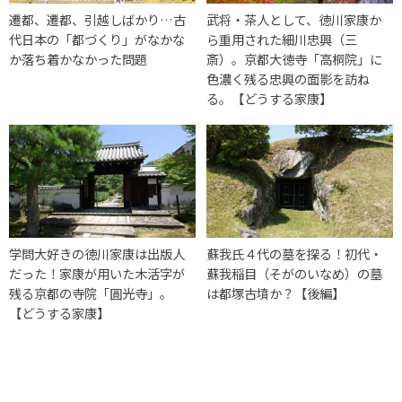
遷都、遷都、引越しばかり…古
武将・茶人として、徳川家康か
代日本の「都づくり」がなかな
ら重用された細川忠興（三
か落ち着かなかった問題
斎）。京都大徳寺「高桐院」に
色濃く残る忠興の面影を訪ね
る。【どうする家康】
学問大好きの徳川家康は出版人
蘇我氏４代の墓を探る！初代・
だった！家康が用いた木活字が
蘇我稲目（そがのいなめ）の墓
残る京都の寺院「圓光寺」。
は都塚古墳か？【後編】
【どうする家康】