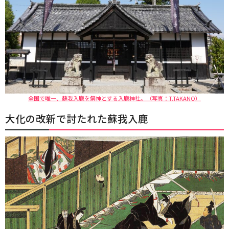
全国で唯一、蘇我入鹿を祭神とする入鹿神社。（写真：T.TAKANO）
大化の改新で討たれた蘇我入鹿