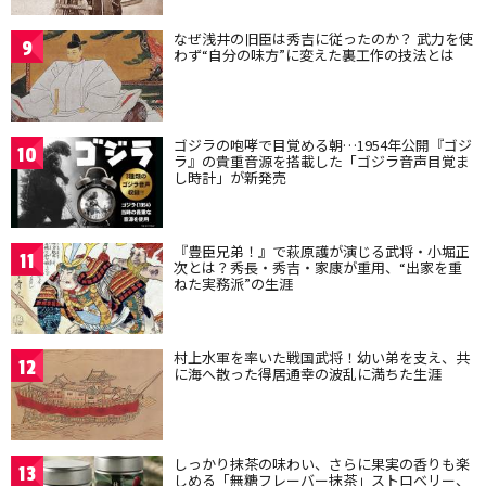
なぜ浅井の旧臣は秀吉に従ったのか？ 武力を使
9
わず“自分の味方”に変えた裏工作の技法とは
ゴジラの咆哮で目覚める朝…1954年公開『ゴジ
10
ラ』の貴重音源を搭載した「ゴジラ音声目覚ま
し時計」が新発売
『豊臣兄弟！』で萩原護が演じる武将・小堀正
11
次とは？秀長・秀吉・家康が重用、“出家を重
ねた実務派”の生涯
村上水軍を率いた戦国武将！幼い弟を支え、共
12
に海へ散った得居通幸の波乱に満ちた生涯
しっかり抹茶の味わい、さらに果実の香りも楽
13
しめる「無糖フレーバー抹茶」ストロベリー、