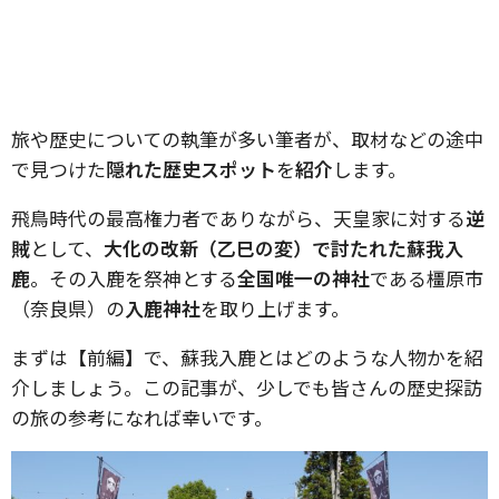
旅や歴史についての執筆が多い筆者が、取材などの途中
で見つけた
隠れた歴史スポット
を
紹介
します。
飛鳥時代の最高権力者でありながら、天皇家に対する
逆
賊
として、
大化の改新（乙巳の変）で討たれた蘇我入
鹿
。その入鹿を祭神とする
全国唯一の神社
である橿原市
（奈良県）の
入鹿神社
を取り上げます。
まずは【前編】で、蘇我入鹿とはどのような人物かを紹
介しましょう。この記事が、少しでも皆さんの歴史探訪
の旅の参考になれば幸いです。