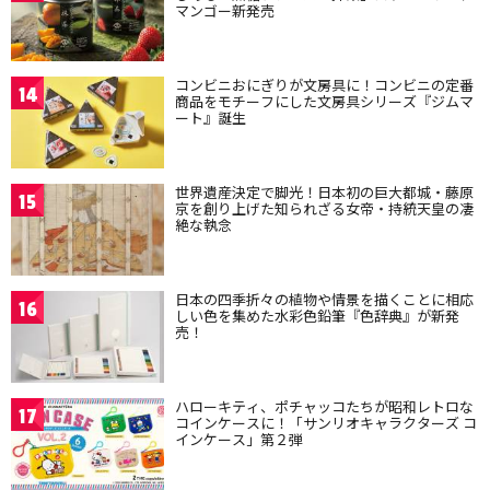
マンゴー新発売
コンビニおにぎりが文房具に！コンビニの定番
14
商品をモチーフにした文房具シリーズ『ジムマ
ート』誕生
世界遺産決定で脚光！日本初の巨大都城・藤原
15
京を創り上げた知られざる女帝・持統天皇の凄
絶な執念
日本の四季折々の植物や情景を描くことに相応
16
しい色を集めた水彩色鉛筆『色辞典』が新発
売！
ハローキティ、ポチャッコたちが昭和レトロな
17
コインケースに！「サンリオキャラクターズ コ
インケース」第２弾