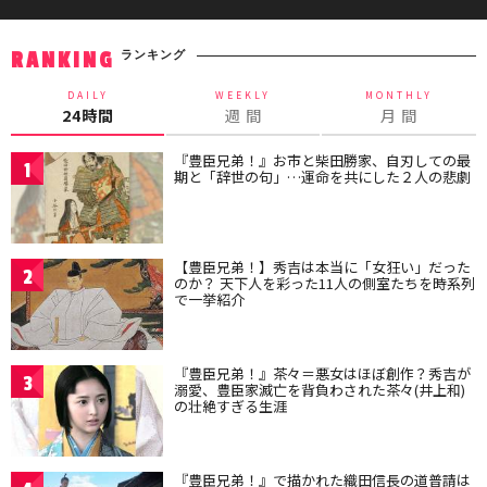
ランキング
RANKING
DAILY
WEEKLY
MONTHLY
24時間
週 間
月 間
『豊臣兄弟！』お市と柴田勝家、自刃しての最
1
期と「辞世の句」…運命を共にした２人の悲劇
【豊臣兄弟！】秀吉は本当に「女狂い」だった
2
のか？ 天下人を彩った11人の側室たちを時系列
で一挙紹介
『豊臣兄弟！』茶々＝悪女はほぼ創作？秀吉が
3
溺愛、豊臣家滅亡を背負わされた茶々(井上和)
の壮絶すぎる生涯
『豊臣兄弟！』で描かれた織田信長の道普請は