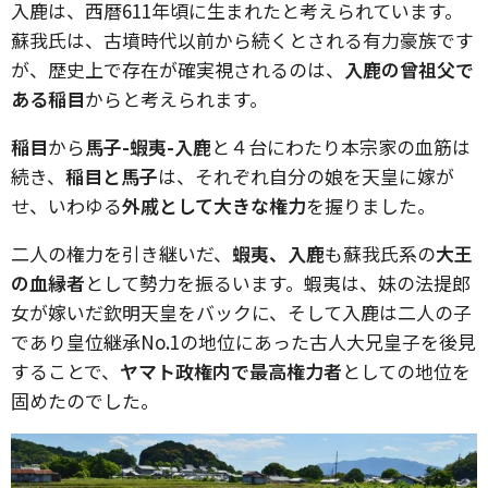
入鹿は、西暦611年頃に生まれたと考えられています。
蘇我氏は、古墳時代以前から続くとされる有力豪族です
が、歴史上で存在が確実視されるのは、
入鹿の曾祖父で
ある稲目
からと考えられます。
稲目
から
馬子-蝦夷-入鹿
と４台にわたり本宗家の血筋は
続き、
稲目と馬子
は、それぞれ自分の娘を天皇に嫁が
せ、いわゆる
外戚として大きな権力
を握りました。
二人の権力を引き継いだ、
蝦夷、入鹿
も蘇我氏系の
大王
の血縁者
として勢力を振るいます。蝦夷は、妹の法提郎
女が嫁いだ欽明天皇をバックに、そして入鹿は二人の子
であり皇位継承No.1の地位にあった古人大兄皇子を後見
することで、
ヤマト政権内で最高権力者
としての地位を
固めたのでした。