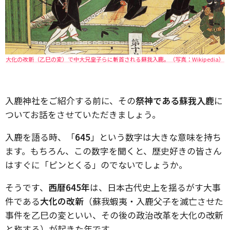
大化の改新（乙巳の変）で中大兄皇子らに斬首される蘇我入鹿。（写真：Wikipedia）
入鹿神社をご紹介する前に、その
祭神である蘇我入鹿
に
ついてお話をさせていただきましょう。
入鹿を語る時、「
645
」という数字は大きな意味を持ち
ます。もちろん、この数字を聞くと、歴史好きの皆さん
はすぐに「ピンとくる」のでないでしょうか。
そうです、
西暦645年
は、日本古代史上を揺るがす大事
件である
大化の改新
（蘇我蝦夷・入鹿父子を滅亡させた
事件を乙巳の変といい、その後の政治改革を大化の改新
と称する）が起きた年です。