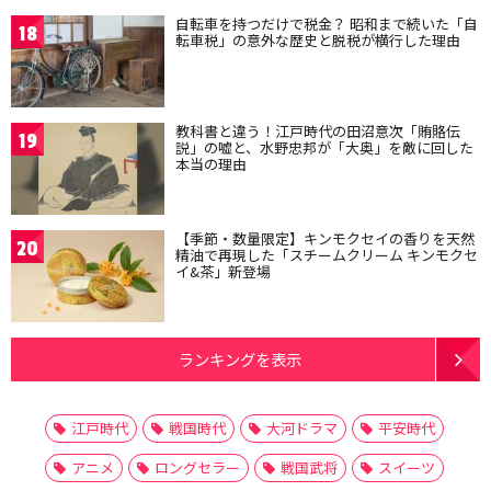
自転車を持つだけで税金？ 昭和まで続いた「自
18
転車税」の意外な歴史と脱税が横行した理由
教科書と違う！江戸時代の田沼意次「賄賂伝
19
説」の嘘と、水野忠邦が「大奥」を敵に回した
本当の理由
【季節・数量限定】キンモクセイの香りを天然
20
精油で再現した「スチームクリーム キンモクセ
イ&茶」新登場
ランキングを表示
江戸時代
戦国時代
大河ドラマ
平安時代
アニメ
ロングセラー
戦国武将
スイーツ