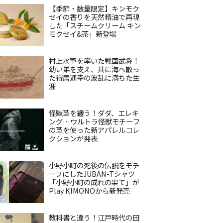
【季節・数量限定】キンモク
セイの香りを天然精油で再現
した「スチームクリーム キン
モクセイ&茶」新登場
村上水軍を率いた戦国武将！
幼い弟を支え、共に海へ散っ
た得居通幸の波乱に満ちた生
涯
怪獣革を纏う！ダダ、エレキ
ング…ウルトラ怪獣モチーフ
の革を使った新アパレルコレ
クションが発表
小野小町の死後の伝説をモチ
ーフにしたJUBAN-Tシャツ
「小野小町の成れの果て」が
Play KIMONOから新発売
教科書と違う！江戸時代の田