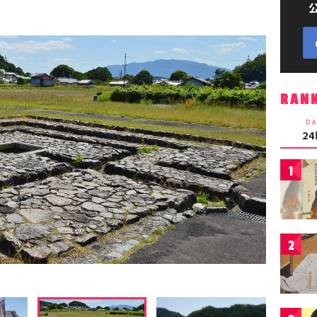
RAN
DA
2
1
2