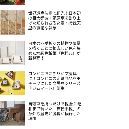
世界遺産決定で脚光！日本初
の巨大都城・藤原京を創り上
げた知られざる女帝・持統天
皇の凄絶な執念
日本の四季折々の植物や情景
を描くことに相応しい色を集
めた水彩色鉛筆『色辞典』が
新発売！
コンビニおにぎりが文房具
に！コンビニの定番商品をモ
チーフにした文房具シリーズ
『ジムマート』誕生
自転車を持つだけで税金？ 昭
和まで続いた「自転車税」の
意外な歴史と脱税が横行した
理由