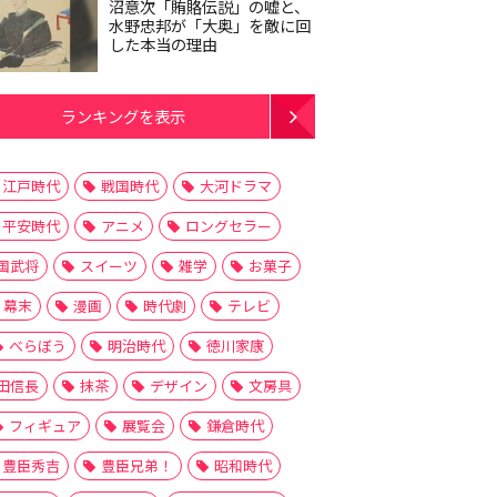
沼意次「賄賂伝説」の嘘と、
水野忠邦が「大奥」を敵に回
した本当の理由
ランキングを表示
江戸時代
戦国時代
大河ドラマ
平安時代
アニメ
ロングセラー
国武将
スイーツ
雑学
お菓子
幕末
漫画
時代劇
テレビ
べらぼう
明治時代
徳川家康
田信長
抹茶
デザイン
文房具
フィギュア
展覧会
鎌倉時代
豊臣秀吉
豊臣兄弟！
昭和時代