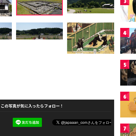
3
4
5
6
この写真が気に入ったらフォロー！
7