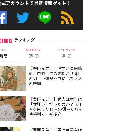
公式アカウントで最新情報ゲット！
ランキング
KING
ILY
WEEKLY
MONTHLY
4時間
週 間
月 間
『豊臣兄弟！』お市と柴田勝
家、自刃しての最期と「辞世
の句」…運命を共にした２人
の悲劇
【豊臣兄弟！】秀吉は本当に
「女狂い」だったのか？ 天下
人を彩った11人の側室たちを
時系列で一挙紹介
『豊臣兄弟！』茶々＝悪女は