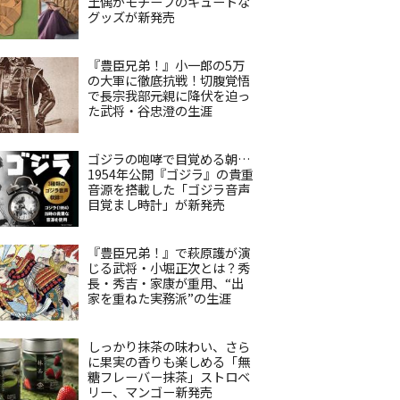
土偶がモチーフのキュートな
グッズが新発売
『豊臣兄弟！』小一郎の5万
の大軍に徹底抗戦！切腹覚悟
で長宗我部元親に降伏を迫っ
た武将・谷忠澄の生涯
ゴジラの咆哮で目覚める朝…
1954年公開『ゴジラ』の貴重
音源を搭載した「ゴジラ音声
目覚まし時計」が新発売
『豊臣兄弟！』で萩原護が演
じる武将・小堀正次とは？秀
長・秀吉・家康が重用、“出
家を重ねた実務派”の生涯
しっかり抹茶の味わい、さら
に果実の香りも楽しめる「無
糖フレーバー抹茶」ストロベ
リー、マンゴー新発売