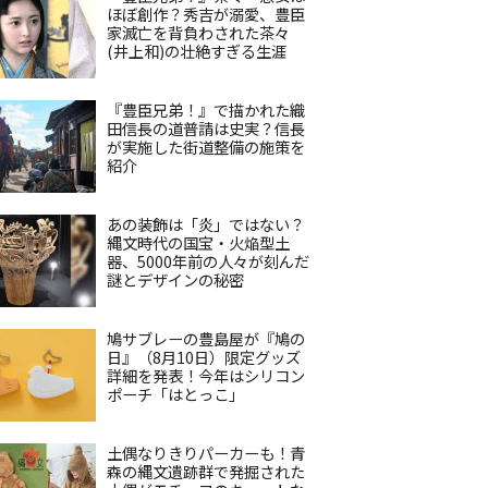
ほぼ創作？秀吉が溺愛、豊臣
家滅亡を背負わされた茶々
(井上和)の壮絶すぎる生涯
『豊臣兄弟！』で描かれた織
田信長の道普請は史実？信長
が実施した街道整備の施策を
紹介
あの装飾は「炎」ではない？
縄文時代の国宝・火焔型土
器、5000年前の人々が刻んだ
謎とデザインの秘密
鳩サブレーの豊島屋が『鳩の
日』（8月10日）限定グッズ
詳細を発表！今年はシリコン
ポーチ「はとっこ」
土偶なりきりパーカーも！青
森の縄文遺跡群で発掘された