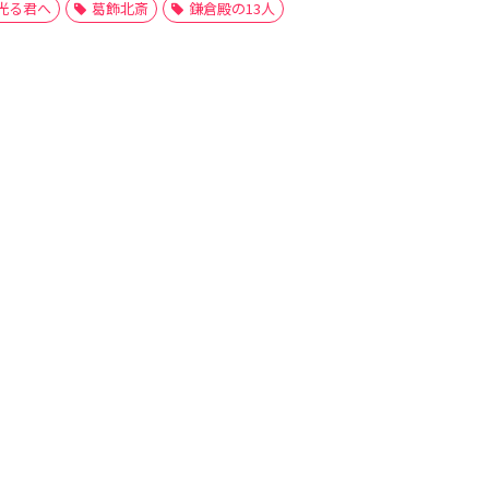
光る君へ
葛飾北斎
鎌倉殿の13人