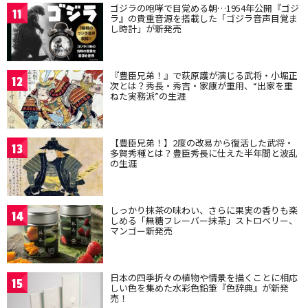
ゴジラの咆哮で目覚める朝…1954年公開『ゴジ
11
ラ』の貴重音源を搭載した「ゴジラ音声目覚ま
し時計」が新発売
『豊臣兄弟！』で萩原護が演じる武将・小堀正
12
次とは？秀長・秀吉・家康が重用、“出家を重
ねた実務派”の生涯
【豊臣兄弟！】2度の改易から復活した武将・
13
多賀秀種とは？豊臣秀長に仕えた半年間と波乱
の生涯
しっかり抹茶の味わい、さらに果実の香りも楽
14
しめる「無糖フレーバー抹茶」ストロベリー、
マンゴー新発売
日本の四季折々の植物や情景を描くことに相応
15
しい色を集めた水彩色鉛筆『色辞典』が新発
売！