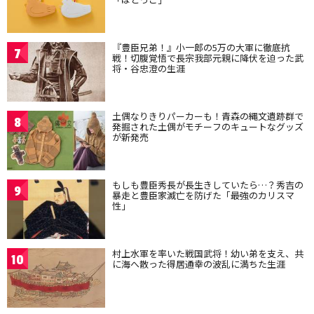
『豊臣兄弟！』小一郎の5万の大軍に徹底抗
7
戦！切腹覚悟で長宗我部元親に降伏を迫った武
将・谷忠澄の生涯
土偶なりきりパーカーも！青森の縄文遺跡群で
8
発掘された土偶がモチーフのキュートなグッズ
が新発売
もしも豊臣秀長が長生きしていたら…？秀吉の
9
暴走と豊臣家滅亡を防げた「最強のカリスマ
性」
村上水軍を率いた戦国武将！幼い弟を支え、共
10
に海へ散った得居通幸の波乱に満ちた生涯