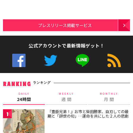
プレスリリース掲載サービス
公式アカウントで最新情報ゲット！
ランキング
RANKING
DAILY
WEEKLY
MONTHLY
24時間
週 間
月 間
『豊臣兄弟！』お市と柴田勝家、自刃しての最
1
期と「辞世の句」…運命を共にした２人の悲劇