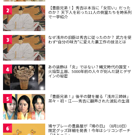
【豊臣兄弟！】秀吉は本当に「女狂い」だった
2
のか？ 天下人を彩った11人の側室たちを時系列
で一挙紹介
なぜ浅井の旧臣は秀吉に従ったのか？ 武力を使
3
わず“自分の味方”に変えた裏工作の技法とは
あの装飾は「炎」ではない？縄文時代の国宝・
4
火焔型土器、5000年前の人々が刻んだ謎とデザ
インの秘密
『豊臣兄弟！』後半の鍵を握る「浅井三姉妹」
5
茶々・初・江——秀吉に翻弄された波乱の生涯
鳩サブレーの豊島屋が『鳩の日』（8月10日）
6
限定グッズ詳細を発表！今年はシリコンポーチ
「はとっこ」