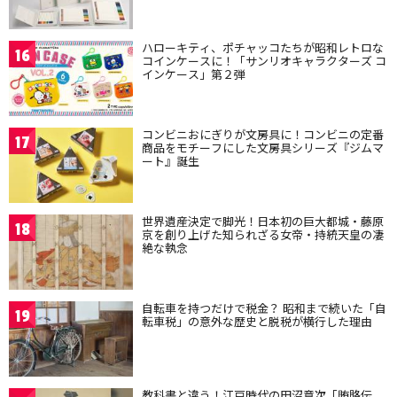
ハローキティ、ポチャッコたちが昭和レトロな
16
コインケースに！「サンリオキャラクターズ コ
インケース」第２弾
コンビニおにぎりが文房具に！コンビニの定番
17
商品をモチーフにした文房具シリーズ『ジムマ
ート』誕生
世界遺産決定で脚光！日本初の巨大都城・藤原
18
京を創り上げた知られざる女帝・持統天皇の凄
絶な執念
自転車を持つだけで税金？ 昭和まで続いた「自
19
転車税」の意外な歴史と脱税が横行した理由
教科書と違う！江戸時代の田沼意次「賄賂伝