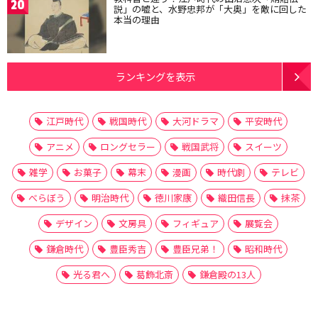
20
説」の嘘と、水野忠邦が「大奥」を敵に回した
本当の理由
ランキングを表示
江戸時代
戦国時代
大河ドラマ
平安時代
アニメ
ロングセラー
戦国武将
スイーツ
雑学
お菓子
幕末
漫画
時代劇
テレビ
べらぼう
明治時代
徳川家康
織田信長
抹茶
デザイン
文房具
フィギュア
展覧会
鎌倉時代
豊臣秀吉
豊臣兄弟！
昭和時代
光る君へ
葛飾北斎
鎌倉殿の13人