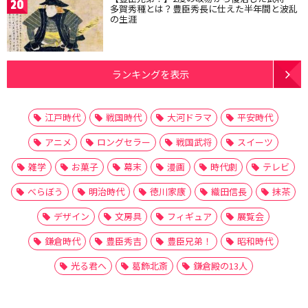
20
多賀秀種とは？豊臣秀長に仕えた半年間と波乱
の生涯
ランキングを表示
江戸時代
戦国時代
大河ドラマ
平安時代
アニメ
ロングセラー
戦国武将
スイーツ
雑学
お菓子
幕末
漫画
時代劇
テレビ
べらぼう
明治時代
徳川家康
織田信長
抹茶
デザイン
文房具
フィギュア
展覧会
鎌倉時代
豊臣秀吉
豊臣兄弟！
昭和時代
光る君へ
葛飾北斎
鎌倉殿の13人