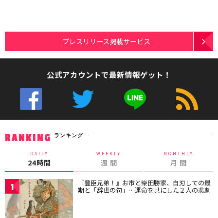
プレスリリース掲載サービス
公式アカウントで最新情報ゲット！
ランキング
RANKING
DAILY
WEEKLY
MONTHLY
24時間
週 間
月 間
『豊臣兄弟！』お市と柴田勝家、自刃しての最
1
期と「辞世の句」…運命を共にした２人の悲劇