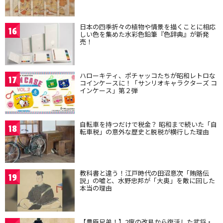
日本の四季折々の植物や情景を描くことに相応
16
しい色を集めた水彩色鉛筆『色辞典』が新発
売！
ハローキティ、ポチャッコたちが昭和レトロな
17
コインケースに！「サンリオキャラクターズ コ
インケース」第２弾
自転車を持つだけで税金？ 昭和まで続いた「自
18
転車税」の意外な歴史と脱税が横行した理由
教科書と違う！江戸時代の田沼意次「賄賂伝
19
説」の嘘と、水野忠邦が「大奥」を敵に回した
本当の理由
【豊臣兄弟！】2度の改易から復活した武将・