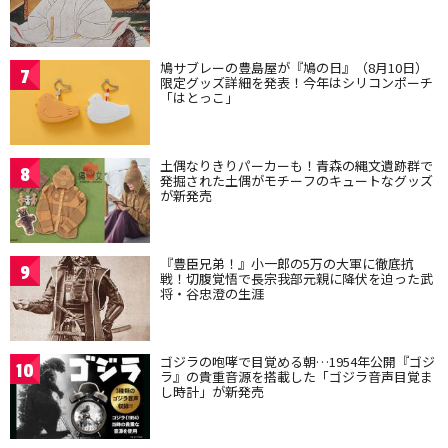
鳩サブレーの豊島屋が『鳩の日』（8月10日）
7
限定グッズ詳細を発表！今年はシリコンポーチ
「はとっこ」
土偶なりきりパーカーも！青森の縄文遺跡群で
8
発掘された土偶がモチーフのキュートなグッズ
が新発売
『豊臣兄弟！』小一郎の5万の大軍に徹底抗
9
戦！切腹覚悟で長宗我部元親に降伏を迫った武
将・谷忠澄の生涯
ゴジラの咆哮で目覚める朝…1954年公開『ゴジ
10
ラ』の貴重音源を搭載した「ゴジラ音声目覚ま
し時計」が新発売