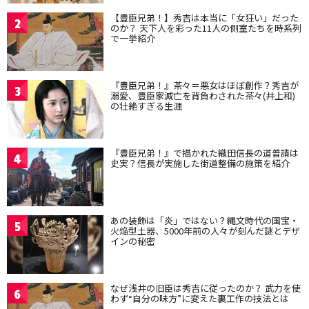
【豊臣兄弟！】秀吉は本当に「女狂い」だった
2
のか？ 天下人を彩った11人の側室たちを時系列
で一挙紹介
『豊臣兄弟！』茶々＝悪女はほぼ創作？秀吉が
3
溺愛、豊臣家滅亡を背負わされた茶々(井上和)
の壮絶すぎる生涯
『豊臣兄弟！』で描かれた織田信長の道普請は
4
史実？信長が実施した街道整備の施策を紹介
あの装飾は「炎」ではない？縄文時代の国宝・
5
火焔型土器、5000年前の人々が刻んだ謎とデザ
インの秘密
なぜ浅井の旧臣は秀吉に従ったのか？ 武力を使
6
わず“自分の味方”に変えた裏工作の技法とは