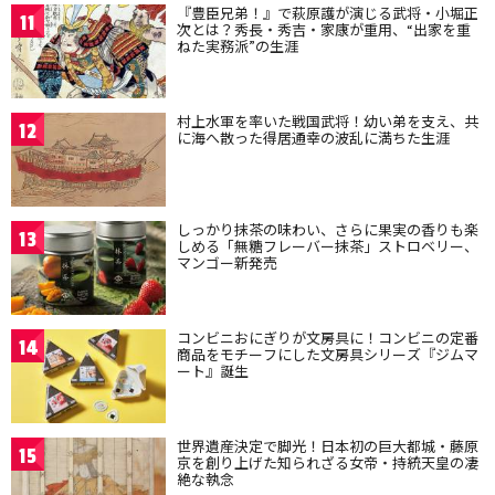
『豊臣兄弟！』で萩原護が演じる武将・小堀正
11
次とは？秀長・秀吉・家康が重用、“出家を重
ねた実務派”の生涯
村上水軍を率いた戦国武将！幼い弟を支え、共
12
に海へ散った得居通幸の波乱に満ちた生涯
しっかり抹茶の味わい、さらに果実の香りも楽
13
しめる「無糖フレーバー抹茶」ストロベリー、
マンゴー新発売
コンビニおにぎりが文房具に！コンビニの定番
14
商品をモチーフにした文房具シリーズ『ジムマ
ート』誕生
世界遺産決定で脚光！日本初の巨大都城・藤原
15
京を創り上げた知られざる女帝・持統天皇の凄
絶な執念