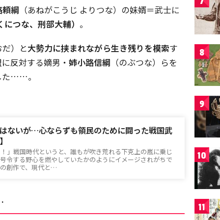
7
路頼綱
（あねがこうじ よりつな）の妹婿＝武士に
くにつな、刑部大輔）
。
おだ）と
大勢力に挟まれながら生き残りを模索
す
8
盟に反対する嫡男・
姉小路信綱
（のぶつな）らを
した……。
9
はないが…心ならずも領民のために闘った戦国武
】
る！」戦国時代というと、誰もが吹き荒れる下克上の嵐に乗じ
10
に号令する野心を燃やしていたかのようにイメージされがちで
の創作で、現代と…
…
11