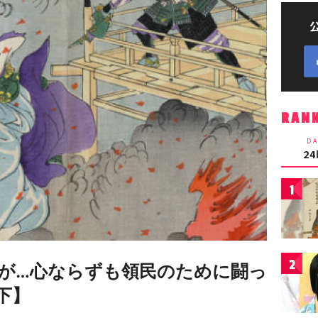
RAN
DA
2
1
2
が…心ならずも領民のために闘っ
下】