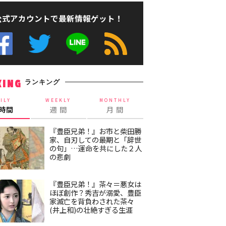
公式アカウントで最新情報ゲット！
ランキング
KING
ILY
WEEKLY
MONTHLY
4時間
週 間
月 間
『豊臣兄弟！』お市と柴田勝
家、自刃しての最期と「辞世
の句」…運命を共にした２人
の悲劇
『豊臣兄弟！』茶々＝悪女は
ほぼ創作？秀吉が溺愛、豊臣
家滅亡を背負わされた茶々
(井上和)の壮絶すぎる生涯