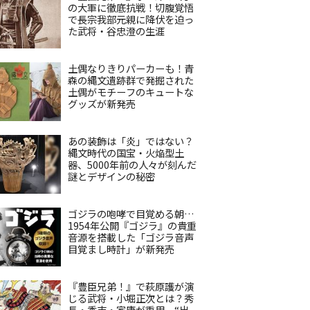
の大軍に徹底抗戦！切腹覚悟
で長宗我部元親に降伏を迫っ
た武将・谷忠澄の生涯
土偶なりきりパーカーも！青
森の縄文遺跡群で発掘された
土偶がモチーフのキュートな
グッズが新発売
あの装飾は「炎」ではない？
縄文時代の国宝・火焔型土
器、5000年前の人々が刻んだ
謎とデザインの秘密
ゴジラの咆哮で目覚める朝…
1954年公開『ゴジラ』の貴重
音源を搭載した「ゴジラ音声
目覚まし時計」が新発売
『豊臣兄弟！』で萩原護が演
じる武将・小堀正次とは？秀
長・秀吉・家康が重用、“出