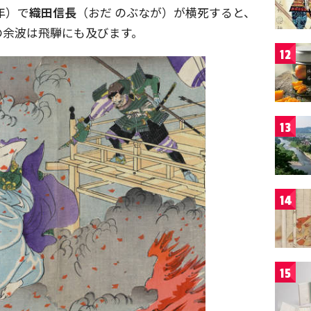
2年）で
織田信長
（おだ のぶなが）が横死すると、
の余波は飛騨にも及びます。
12
13
14
15