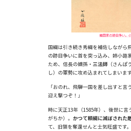
織田家の跡目争い。
国綱は引き続き秀綱を補佐しながら
の跡目争いに首を突っ込み、姉小路
ため、信長の嫡孫・
三法師
（さんぽ
し）の軍勢に攻め込まれてしまいま
「おのれ、飛騨一国を差し出すと言
迎え撃つぞ！」
時に天正13年（1585年）、後世に
がちか）。
かつて頼綱に滅ぼされた
て、旧領を奪還せんと士気旺盛です