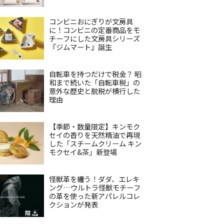
コンビニおにぎりが文房具
に！コンビニの定番商品をモ
チーフにした文房具シリーズ
『ジムマート』誕生
自転車を持つだけで税金？ 昭
和まで続いた「自転車税」の
意外な歴史と脱税が横行した
理由
【季節・数量限定】キンモク
セイの香りを天然精油で再現
した「スチームクリーム キン
モクセイ&茶」新登場
怪獣革を纏う！ダダ、エレキ
ング…ウルトラ怪獣モチーフ
の革を使った新アパレルコレ
クションが発表