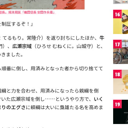
信長。揚洲周延「織田信長 安田作兵衛」
16
を制圧するぞ！」
ま てるもり。常陸介）を返り討ちにしたほか、
牛
17
門）、
広瀬宗域
（ひろせ むねくに。山城守）と、
いきました。
ら順番に倒し、用済みとなった者から切り捨てて
18
親綱と力を合わせ、用済みになったら親綱を倒
でいた広瀬宗域を倒し……というやり方で、
いく
19
まりのエグさ
に頼綱は大いに梟雄たる名を高めま