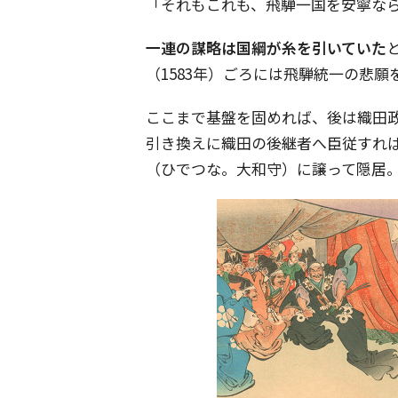
「それもこれも、飛騨一国を安寧な
一連の謀略は国綱が糸を引いていた
（1583年）ごろには飛騨統一の悲
ここまで基盤を固めれば、後は織田
引き換えに織田の後継者へ臣従すれ
（ひでつな。大和守）に譲って隠居