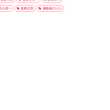
光る君へ
葛飾北斎
鎌倉殿の13人