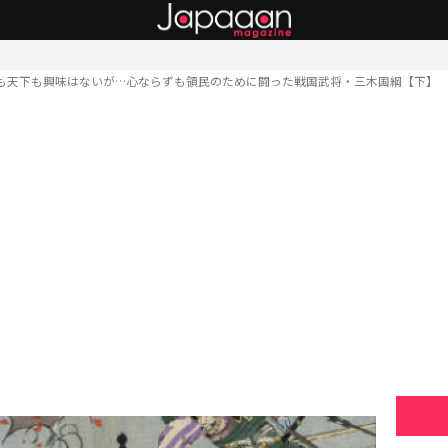
も天下も興味はないが…心ならずも領民のために闘った戦国武将・三木国綱【下】