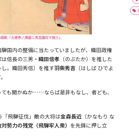
小国政「大徳寺ノ焼香ニ秀吉諸将ヲ挫ク」
飛騨国内の整備に当たっていましたが、織田政権
家は信長の三男・
織田信孝
（のぶたか）を推した
うし。織田秀信）を推す
羽柴秀吉
（はしば ひでよ
す。
うても聞かぬか……ならば是非もなし、者ども、
言う「飛騨征伐」敵の大将は
金森長近
（かなもり な
敵対勢力の残党（飛騨牢人衆）
を先鋒に押し立
。