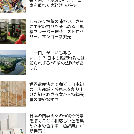
家を重ねた実務派”の生涯
しっかり抹茶の味わい、さら
に果実の香りも楽しめる「無
糖フレーバー抹茶」ストロベ
リー、マンゴー新発売
「一口」が「いもあら
い」！？ 日本の難読地名には
知られざる“名前の法則”があ
った
世界遺産決定で脚光！日本初
の巨大都城・藤原京を創り上
げた知られざる女帝・持統天
皇の凄絶な執念
日本の四季折々の植物や情景
を描くことに相応しい色を集
めた水彩色鉛筆『色辞典』が
新発売！