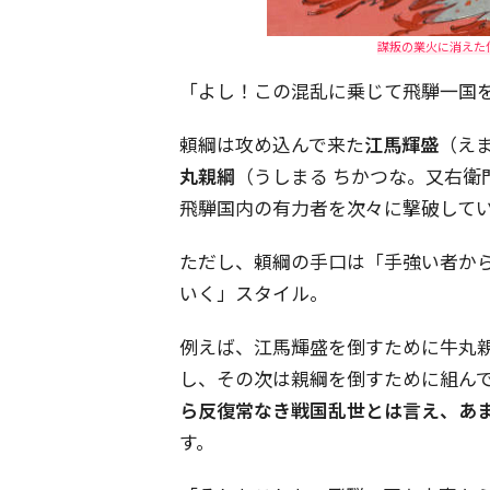
謀叛の業火に消えた
「よし！この混乱に乗じて飛騨一国
頼綱は攻め込んで来た
江馬輝盛
（え
丸親綱
（うしまる ちかつな。又右衛
飛騨国内の有力者を次々に撃破して
ただし、頼綱の手口は「手強い者か
いく」スタイル。
例えば、江馬輝盛を倒すために牛丸
し、その次は親綱を倒すために組ん
ら反復常なき戦国乱世とは言え、あ
す。