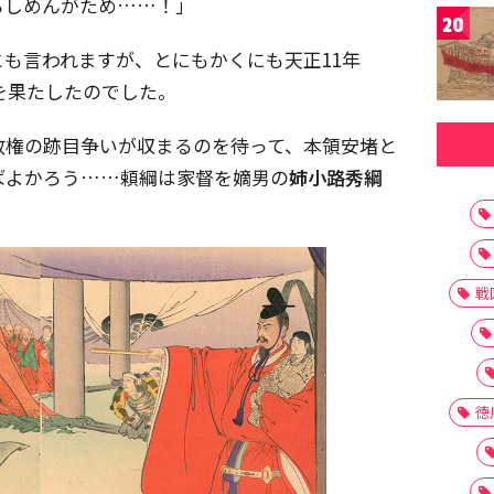
らしめんがため……！」
20
とも言われますが、とにもかくにも天正11年
願を果たしたのでした。
政権の跡目争いが収まるのを待って、本領安堵と
ばよかろう……頼綱は家督を嫡男の
姉小路秀綱
。
戦
徳