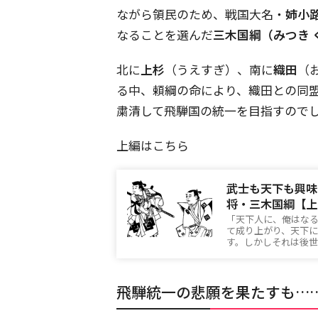
ながら領民のため、戦国大名・
姉小
なることを選んだ
三木国綱（みつき 
北に
上杉
（うえすぎ）、南に
織田
（
る中、頼綱の命により、織田との同
粛清して飛騨国の統一を目指すので
上編はこちら
武士も天下も興味
将・三木国綱【上
「天下人に、俺はな
て成り上がり、天下
す。しかしそれは後世
飛騨統一の悲願を果たすも…