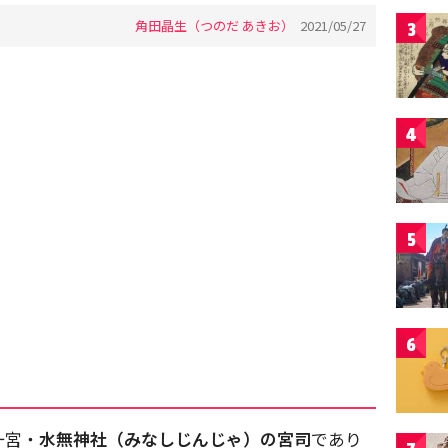
角田晶生（つのだ あきお）
2021/05/27
3
4
5
6
一宮・
水無神社（みなしじんじゃ）の宮司
であり