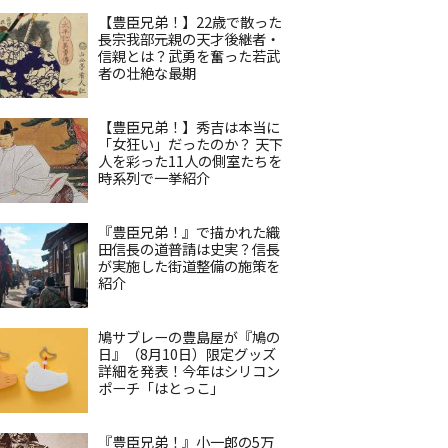
【豊臣兄弟！】22歳で散った
長宗我部元親の天才後継者・
信親とは？武勇を奮った若武
者の壮絶な最期
【豊臣兄弟！】秀吉は本当に
「女狂い」だったのか？ 天下
人を彩った11人の側室たちを
時系列で一挙紹介
『豊臣兄弟！』で描かれた織
田信長の道普請は史実？信長
が実施した街道整備の施策を
紹介
鳩サブレーの豊島屋が『鳩の
日』（8月10日）限定グッズ
詳細を発表！今年はシリコン
ポーチ「はとっこ」
『豊臣兄弟！』小一郎の5万