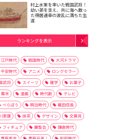
村上水軍を率いた戦国武将！
幼い弟を支え、共に海へ散っ
た得居通幸の波乱に満ちた生
涯
ランキングを表示
江戸時代
戦国時代
大河ドラマ
平安時代
アニメ
ロングセラー
国武将
スイーツ
雑学
お菓子
幕末
漫画
時代劇
テレビ
べらぼう
明治時代
織田信長
川家康
抹茶
デザイン
文房具
フィギュア
展覧会
鎌倉時代
豊臣秀吉
豊臣兄弟！
昭和時代