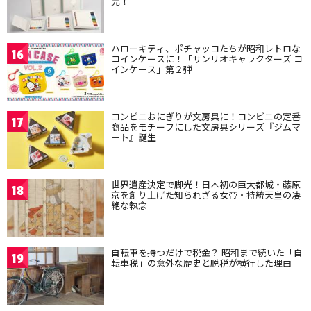
売！
ハローキティ、ポチャッコたちが昭和レトロな
16
コインケースに！「サンリオキャラクターズ コ
インケース」第２弾
コンビニおにぎりが文房具に！コンビニの定番
17
商品をモチーフにした文房具シリーズ『ジムマ
ート』誕生
世界遺産決定で脚光！日本初の巨大都城・藤原
18
京を創り上げた知られざる女帝・持統天皇の凄
絶な執念
自転車を持つだけで税金？ 昭和まで続いた「自
19
転車税」の意外な歴史と脱税が横行した理由