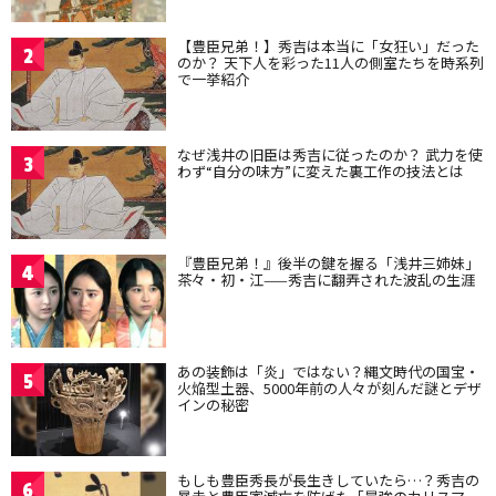
【豊臣兄弟！】秀吉は本当に「女狂い」だった
2
のか？ 天下人を彩った11人の側室たちを時系列
で一挙紹介
なぜ浅井の旧臣は秀吉に従ったのか？ 武力を使
3
わず“自分の味方”に変えた裏工作の技法とは
『豊臣兄弟！』後半の鍵を握る「浅井三姉妹」
4
茶々・初・江——秀吉に翻弄された波乱の生涯
あの装飾は「炎」ではない？縄文時代の国宝・
5
火焔型土器、5000年前の人々が刻んだ謎とデザ
インの秘密
もしも豊臣秀長が長生きしていたら…？秀吉の
6