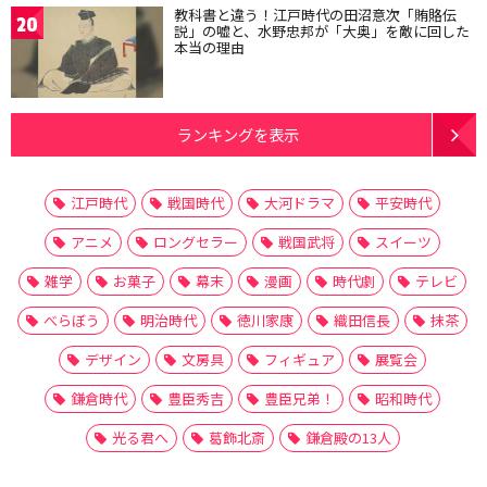
教科書と違う！江戸時代の田沼意次「賄賂伝
20
説」の嘘と、水野忠邦が「大奥」を敵に回した
本当の理由
ランキングを表示
江戸時代
戦国時代
大河ドラマ
平安時代
アニメ
ロングセラー
戦国武将
スイーツ
雑学
お菓子
幕末
漫画
時代劇
テレビ
べらぼう
明治時代
徳川家康
織田信長
抹茶
デザイン
文房具
フィギュア
展覧会
鎌倉時代
豊臣秀吉
豊臣兄弟！
昭和時代
光る君へ
葛飾北斎
鎌倉殿の13人