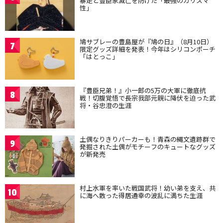
暴走と豊臣家滅亡を防げた「最強のカリスマ
性」
鳩サブレーの豊島屋が『鳩の日』（8月10日）
7
限定グッズ詳細を発表！今年はシリコンポーチ
「はとっこ」
『豊臣兄弟！』小一郎の5万の大軍に徹底抗
8
戦！切腹覚悟で長宗我部元親に降伏を迫った武
将・谷忠澄の生涯
土偶なりきりパーカーも！青森の縄文遺跡群で
9
発掘された土偶がモチーフのキュートなグッズ
が新発売
村上水軍を率いた戦国武将！幼い弟を支え、共
10
に海へ散った得居通幸の波乱に満ちた生涯