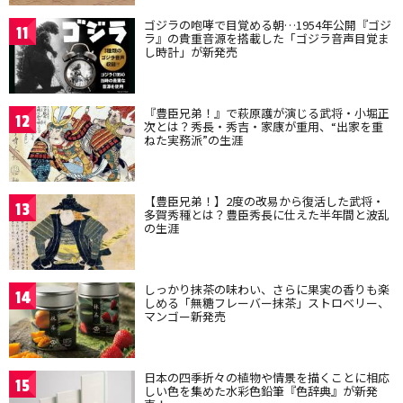
ゴジラの咆哮で目覚める朝…1954年公開『ゴジ
11
ラ』の貴重音源を搭載した「ゴジラ音声目覚ま
し時計」が新発売
『豊臣兄弟！』で萩原護が演じる武将・小堀正
12
次とは？秀長・秀吉・家康が重用、“出家を重
ねた実務派”の生涯
【豊臣兄弟！】2度の改易から復活した武将・
13
多賀秀種とは？豊臣秀長に仕えた半年間と波乱
の生涯
しっかり抹茶の味わい、さらに果実の香りも楽
14
しめる「無糖フレーバー抹茶」ストロベリー、
マンゴー新発売
日本の四季折々の植物や情景を描くことに相応
15
しい色を集めた水彩色鉛筆『色辞典』が新発