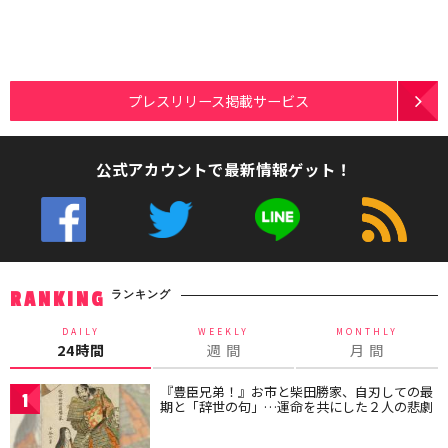
プレスリリース掲載サービス
公式アカウントで最新情報ゲット！
ランキング
RANKING
DAILY
WEEKLY
MONTHLY
24時間
週 間
月 間
『豊臣兄弟！』お市と柴田勝家、自刃しての最
1
期と「辞世の句」…運命を共にした２人の悲劇