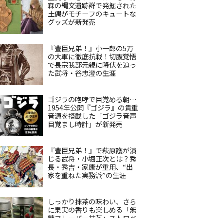
森の縄文遺跡群で発掘された
土偶がモチーフのキュートな
グッズが新発売
『豊臣兄弟！』小一郎の5万
の大軍に徹底抗戦！切腹覚悟
で長宗我部元親に降伏を迫っ
た武将・谷忠澄の生涯
ゴジラの咆哮で目覚める朝…
1954年公開『ゴジラ』の貴重
音源を搭載した「ゴジラ音声
目覚まし時計」が新発売
『豊臣兄弟！』で萩原護が演
じる武将・小堀正次とは？秀
長・秀吉・家康が重用、“出
家を重ねた実務派”の生涯
しっかり抹茶の味わい、さら
に果実の香りも楽しめる「無
糖フレーバー抹茶」ストロベ