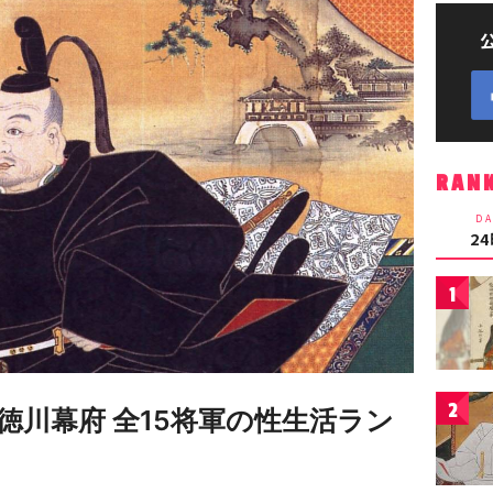
RAN
DA
2
1
2
徳川幕府 全15将軍の性生活ラン