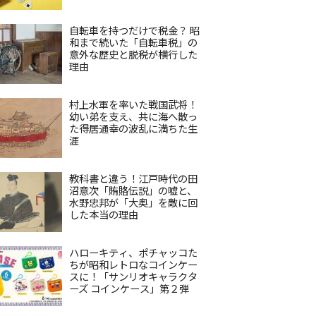
自転車を持つだけで税金？ 昭
和まで続いた「自転車税」の
意外な歴史と脱税が横行した
理由
村上水軍を率いた戦国武将！
幼い弟を支え、共に海へ散っ
た得居通幸の波乱に満ちた生
涯
教科書と違う！江戸時代の田
沼意次「賄賂伝説」の嘘と、
水野忠邦が「大奥」を敵に回
した本当の理由
ハローキティ、ポチャッコた
ちが昭和レトロなコインケー
スに！「サンリオキャラクタ
ーズ コインケース」第２弾