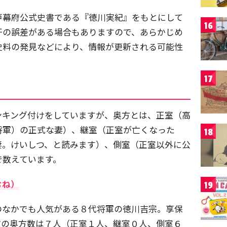
戸幕府公式史書である『徳川実紀』をもとにして
16
干の誤差がある場合もありますので、あらかじめ
史料の発見などにより、情報が更新される可能性
17
ンキング付けをしていますが、奥方とは、正室（高
将軍）の正式な妻）、継室（正室が亡くなった
18
妻。けいしつ、と読みます）、側室（正室以外に公
で数えています。
むね）
19
のなかでも人気がある８代将軍の徳川吉宗。享保
彼の奥方数は７人（正室１人、継室０人、側室６