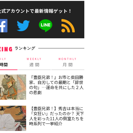
公式アカウントで最新情報ゲット！
ランキング
KING
ILY
WEEKLY
MONTHLY
4時間
週 間
月 間
『豊臣兄弟！』お市と柴田勝
家、自刃しての最期と「辞世
の句」…運命を共にした２人
の悲劇
【豊臣兄弟！】秀吉は本当に
「女狂い」だったのか？ 天下
人を彩った11人の側室たちを
時系列で一挙紹介