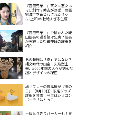
『豊臣兄弟！』茶々＝悪女は
ほぼ創作？秀吉が溺愛、豊臣
家滅亡を背負わされた茶々
(井上和)の壮絶すぎる生涯
『豊臣兄弟！』で描かれた織
田信長の道普請は史実？信長
が実施した街道整備の施策を
紹介
あの装飾は「炎」ではない？
縄文時代の国宝・火焔型土
器、5000年前の人々が刻んだ
謎とデザインの秘密
鳩サブレーの豊島屋が『鳩の
日』（8月10日）限定グッズ
詳細を発表！今年はシリコン
ポーチ「はとっこ」
土偶なりきりパーカーも！青