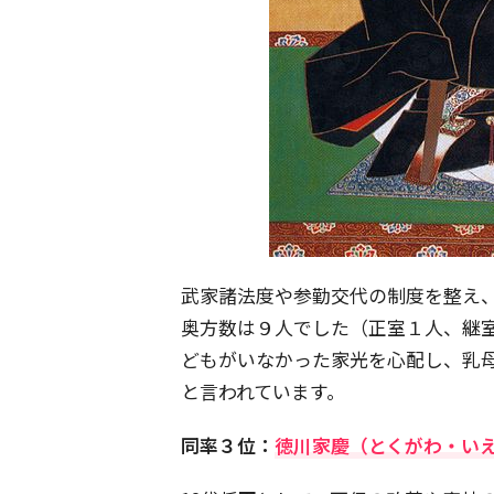
武家諸法度や参勤交代の制度を整え
奥方数は９人でした（正室１人、継室
どもがいなかった家光を心配し、乳
と言われています。
同率３位：
徳川家慶（とくがわ・い