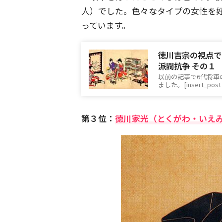
人）でした。色々なタイプの女性を
っています。
徳川吉宗の視点で
派閥抗争 その１
以前の記事で6代将軍
ました。[insert_post 
第３位：
徳川家光（とくがわ・いえ