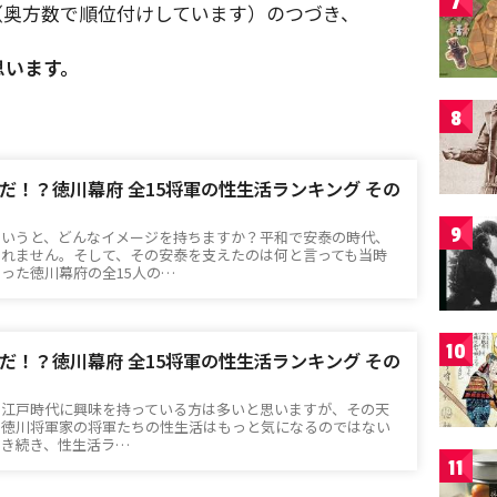
7
（奥方数で順位付けしています）のつづき、
思います。
8
だ！？徳川幕府 全15将軍の性生活ランキング その
9
というと、どんなイメージを持ちますか？平和で安泰の時代、
しれません。そして、その安泰を支えたのは何と言っても当時
った徳川幕府の全15人の…
10
だ！？徳川幕府 全15将軍の性生活ランキング その
！江戸時代に興味を持っている方は多いと思いますが、その天
た徳川将軍家の将軍たちの性生活はもっと気になるのではない
引き続き、性生活ラ…
11