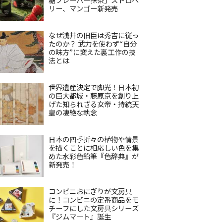
リー、マンゴー新発売
なぜ浅井の旧臣は秀吉に従っ
たのか？ 武力を使わず“自分
の味方”に変えた裏工作の技
法とは
世界遺産決定で脚光！日本初
の巨大都城・藤原京を創り上
げた知られざる女帝・持統天
皇の凄絶な執念
日本の四季折々の植物や情景
を描くことに相応しい色を集
めた水彩色鉛筆『色辞典』が
新発売！
コンビニおにぎりが文房具
に！コンビニの定番商品をモ
チーフにした文房具シリーズ
『ジムマート』誕生