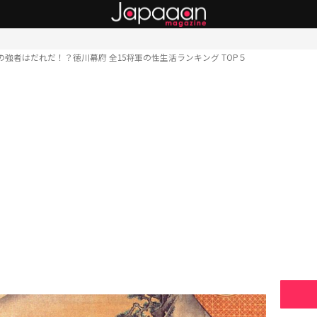
の強者はだれだ！？徳川幕府 全15将軍の性生活ランキング TOP５