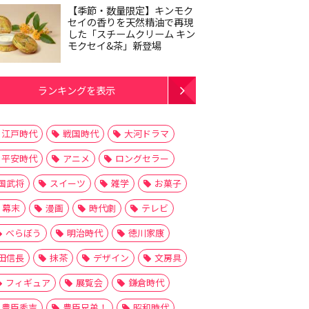
【季節・数量限定】キンモク
セイの香りを天然精油で再現
した「スチームクリーム キン
モクセイ&茶」新登場
ランキングを表示
江戸時代
戦国時代
大河ドラマ
平安時代
アニメ
ロングセラー
国武将
スイーツ
雑学
お菓子
幕末
漫画
時代劇
テレビ
べらぼう
明治時代
徳川家康
田信長
抹茶
デザイン
文房具
フィギュア
展覧会
鎌倉時代
豊臣秀吉
豊臣兄弟！
昭和時代