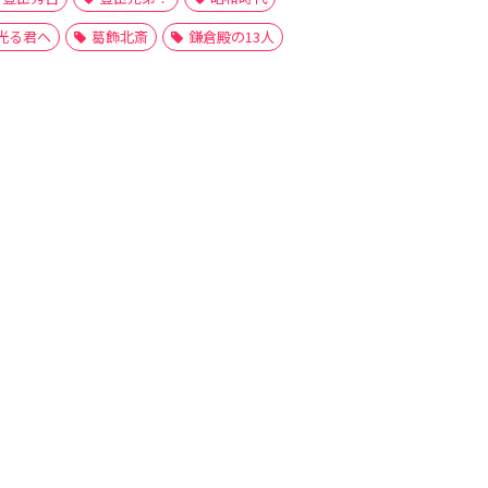
光る君へ
葛飾北斎
鎌倉殿の13人