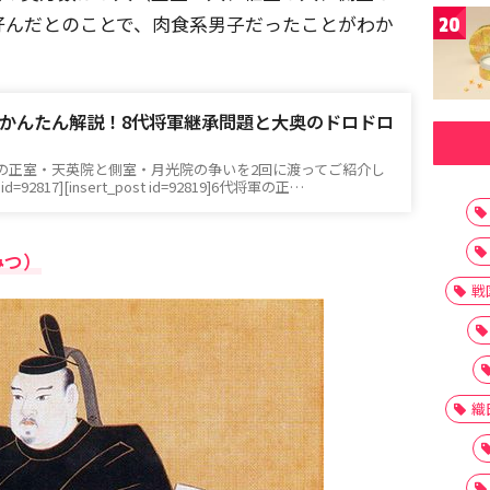
好んだとのことで、肉食系男子だったことがわか
20
かんたん解説！8代将軍継承問題と大奥のドロドロ
の正室・天英院と側室・月光院の争いを2回に渡ってご紹介し
id=92817][insert_post id=92819]6代将軍の正…
みつ）
戦
織