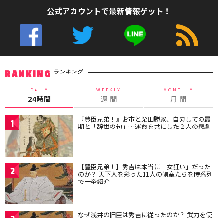
公式アカウントで最新情報ゲット！
ランキング
RANKING
DAILY
WEEKLY
MONTHLY
24時間
週 間
月 間
『豊臣兄弟！』お市と柴田勝家、自刃しての最
1
期と「辞世の句」…運命を共にした２人の悲劇
【豊臣兄弟！】秀吉は本当に「女狂い」だった
2
のか？ 天下人を彩った11人の側室たちを時系列
で一挙紹介
なぜ浅井の旧臣は秀吉に従ったのか？ 武力を使