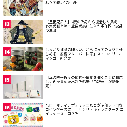
ねた実務派”の生涯
【豊臣兄弟！】2度の改易から復活した武将・
13
多賀秀種とは？豊臣秀長に仕えた半年間と波乱
の生涯
しっかり抹茶の味わい、さらに果実の香りも楽
14
しめる「無糖フレーバー抹茶」ストロベリー、
マンゴー新発売
日本の四季折々の植物や情景を描くことに相応
15
しい色を集めた水彩色鉛筆『色辞典』が新発
売！
ハローキティ、ポチャッコたちが昭和レトロな
16
コインケースに！「サンリオキャラクターズ コ
インケース」第２弾