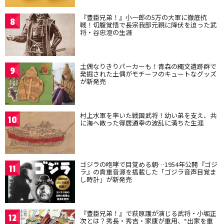
『豊臣兄弟！』小一郎の5万の大軍に徹底抗
8
戦！切腹覚悟で長宗我部元親に降伏を迫った武
将・谷忠澄の生涯
土偶なりきりパーカーも！青森の縄文遺跡群で
9
発掘された土偶がモチーフのキュートなグッズ
が新発売
村上水軍を率いた戦国武将！幼い弟を支え、共
10
に海へ散った得居通幸の波乱に満ちた生涯
ゴジラの咆哮で目覚める朝…1954年公開『ゴジ
11
ラ』の貴重音源を搭載した「ゴジラ音声目覚ま
し時計」が新発売
『豊臣兄弟！』で萩原護が演じる武将・小堀正
12
次とは？秀長・秀吉・家康が重用、“出家を重