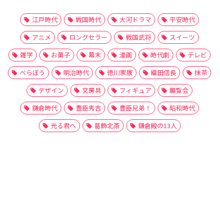
江戸時代
戦国時代
大河ドラマ
平安時代
アニメ
ロングセラー
戦国武将
スイーツ
雑学
お菓子
幕末
漫画
時代劇
テレビ
べらぼう
明治時代
徳川家康
織田信長
抹茶
デザイン
文房具
フィギュア
展覧会
鎌倉時代
豊臣秀吉
豊臣兄弟！
昭和時代
光る君へ
葛飾北斎
鎌倉殿の13人