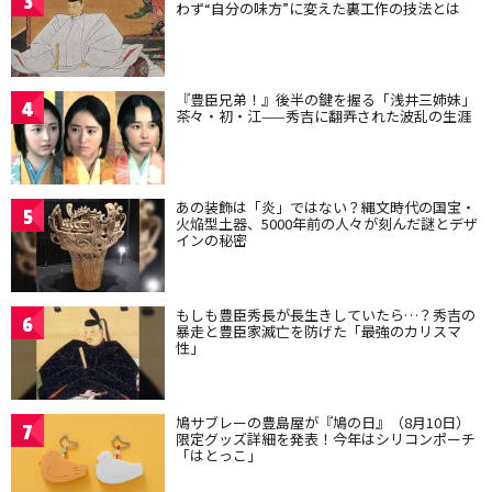
3
わず“自分の味方”に変えた裏工作の技法とは
『豊臣兄弟！』後半の鍵を握る「浅井三姉妹」
4
茶々・初・江——秀吉に翻弄された波乱の生涯
あの装飾は「炎」ではない？縄文時代の国宝・
5
火焔型土器、5000年前の人々が刻んだ謎とデザ
インの秘密
もしも豊臣秀長が長生きしていたら…？秀吉の
6
暴走と豊臣家滅亡を防げた「最強のカリスマ
性」
鳩サブレーの豊島屋が『鳩の日』（8月10日）
7
限定グッズ詳細を発表！今年はシリコンポーチ
「はとっこ」