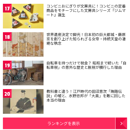
コンビニおにぎりが文房具に！コンビニの定番
17
商品をモチーフにした文房具シリーズ『ジムマ
ート』誕生
世界遺産決定で脚光！日本初の巨大都城・藤原
18
京を創り上げた知られざる女帝・持統天皇の凄
絶な執念
自転車を持つだけで税金？ 昭和まで続いた「自
19
転車税」の意外な歴史と脱税が横行した理由
教科書と違う！江戸時代の田沼意次「賄賂伝
20
説」の嘘と、水野忠邦が「大奥」を敵に回した
本当の理由
ランキングを表示