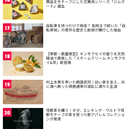
16
商品をモチーフにした文房具シリーズ『ジムマ
ート』誕生
自転車を持つだけで税金？ 昭和まで続いた「自
17
転車税」の意外な歴史と脱税が横行した理由
【季節・数量限定】キンモクセイの香りを天然
18
精油で再現した「スチームクリーム キンモクセ
イ&茶」新登場
村上水軍を率いた戦国武将！幼い弟を支え、共
19
に海へ散った得居通幸の波乱に満ちた生涯
怪獣革を纏う！ダダ、エレキング…ウルトラ怪
20
獣モチーフの革を使った新アパレルコレクショ
ンが発表