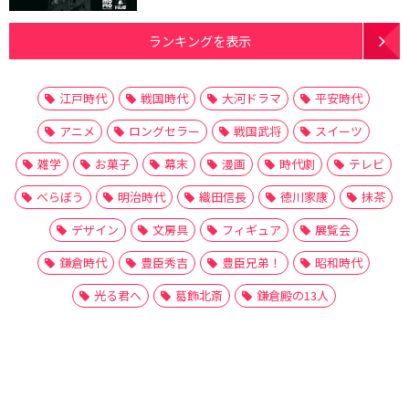
ランキングを表示
江戸時代
戦国時代
大河ドラマ
平安時代
アニメ
ロングセラー
戦国武将
スイーツ
雑学
お菓子
幕末
漫画
時代劇
テレビ
べらぼう
明治時代
織田信長
徳川家康
抹茶
デザイン
文房具
フィギュア
展覧会
鎌倉時代
豊臣秀吉
豊臣兄弟！
昭和時代
光る君へ
葛飾北斎
鎌倉殿の13人