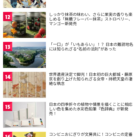
しっかり抹茶の味わい、さらに果実の香りも楽
12
しめる「無糖フレーバー抹茶」ストロベリー、
マンゴー新発売
「一口」が「いもあらい」！？ 日本の難読地名
13
には知られざる“名前の法則”があった
世界遺産決定で脚光！日本初の巨大都城・藤原
14
京を創り上げた知られざる女帝・持統天皇の凄
絶な執念
日本の四季折々の植物や情景を描くことに相応
15
しい色を集めた水彩色鉛筆『色辞典』が新発
売！
コンビニおにぎりが文房具に！コンビニの定番