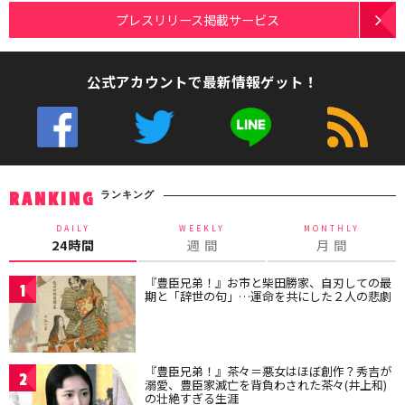
プレスリリース掲載サービス
公式アカウントで最新情報ゲット！
ランキング
RANKING
DAILY
WEEKLY
MONTHLY
24時間
週 間
月 間
『豊臣兄弟！』お市と柴田勝家、自刃しての最
1
期と「辞世の句」…運命を共にした２人の悲劇
『豊臣兄弟！』茶々＝悪女はほぼ創作？秀吉が
2
溺愛、豊臣家滅亡を背負わされた茶々(井上和)
の壮絶すぎる生涯