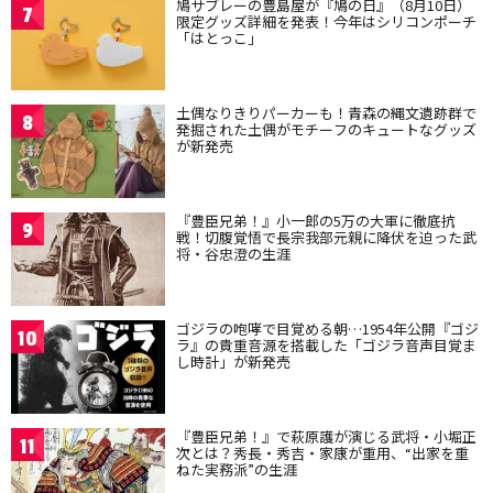
鳩サブレーの豊島屋が『鳩の日』（8月10日）
7
限定グッズ詳細を発表！今年はシリコンポーチ
「はとっこ」
土偶なりきりパーカーも！青森の縄文遺跡群で
8
発掘された土偶がモチーフのキュートなグッズ
が新発売
『豊臣兄弟！』小一郎の5万の大軍に徹底抗
9
戦！切腹覚悟で長宗我部元親に降伏を迫った武
将・谷忠澄の生涯
ゴジラの咆哮で目覚める朝…1954年公開『ゴジ
10
ラ』の貴重音源を搭載した「ゴジラ音声目覚ま
し時計」が新発売
『豊臣兄弟！』で萩原護が演じる武将・小堀正
11
次とは？秀長・秀吉・家康が重用、“出家を重
ねた実務派”の生涯