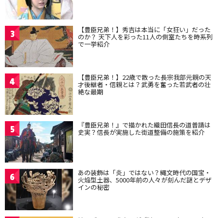
【豊臣兄弟！】秀吉は本当に「女狂い」だった
3
のか？ 天下人を彩った11人の側室たちを時系列
で一挙紹介
【豊臣兄弟！】22歳で散った長宗我部元親の天
4
才後継者・信親とは？武勇を奮った若武者の壮
絶な最期
『豊臣兄弟！』で描かれた織田信長の道普請は
5
史実？信長が実施した街道整備の施策を紹介
あの装飾は「炎」ではない？縄文時代の国宝・
6
火焔型土器、5000年前の人々が刻んだ謎とデザ
インの秘密