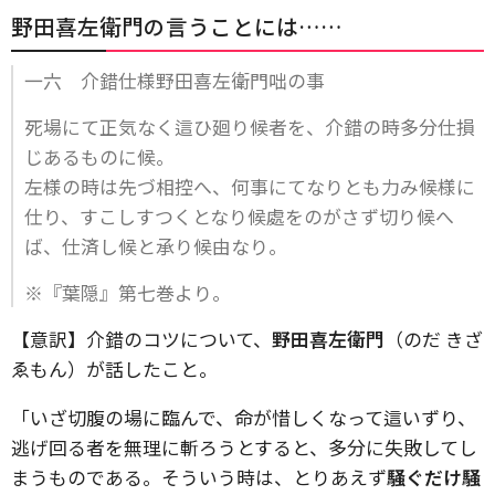
野田喜左衛門の言うことには……
一六 介錯仕様野田喜左衛門咄の事
死場にて正気なく這ひ廻り候者を、介錯の時多分仕損
じあるものに候。
左様の時は先づ相控へ、何事にてなりとも力み候様に
仕り、すこしすつくとなり候處をのがさず切り候へ
ば、仕済し候と承り候由なり。
※『葉隠』第七巻より。
【意訳】介錯のコツについて、
野田喜左衛門
（のだ きざ
ゑもん）が話したこと。
「いざ切腹の場に臨んで、命が惜しくなって這いずり、
逃げ回る者を無理に斬ろうとすると、多分に失敗してし
まうものである。そういう時は、とりあえず
騒ぐだけ騒