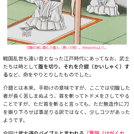
切腹の場に臨む介錯人（黒い人物）。Wikipediaより。
戦国乱世も遠い昔となった江戸時代にあってなお、武士
たちは時として
腹を切り、それを介錯（かいしゃく）す
る
など、命をやりとりしたものでした。
介錯とは本来、手助けの意味ですが、ここでは切腹した
者が長く苦しまぬよう、首を斬ってトドメをさしてやる
ことですが、ただ首を斬ると言っても、ただ無造作に刀
を振り下ろせば事足りる訳ではなく、少しコツがあった
ようです。
今回は
武士道のバイブルと言われる
『葉隠（はがくれ。