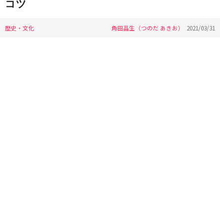
コツ
歴史・文化
角田晶生（つのだ あきお）
2021/03/31