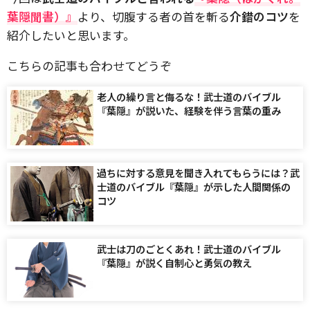
葉隠聞書）』
より、切腹する者の首を斬る
介錯のコツ
を
紹介したいと思います。
こちらの記事も合わせてどうぞ
老人の繰り言と侮るな！武士道のバイブル
『葉隠』が説いた、経験を伴う言葉の重み
過ちに対する意見を聞き入れてもらうには？武
士道のバイブル『葉隠』が示した人間関係の
コツ
武士は刀のごとくあれ！武士道のバイブル
『葉隠』が説く自制心と勇気の教え