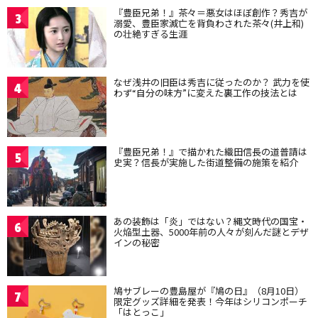
『豊臣兄弟！』茶々＝悪女はほぼ創作？秀吉が
3
溺愛、豊臣家滅亡を背負わされた茶々(井上和)
の壮絶すぎる生涯
なぜ浅井の旧臣は秀吉に従ったのか？ 武力を使
4
わず“自分の味方”に変えた裏工作の技法とは
『豊臣兄弟！』で描かれた織田信長の道普請は
5
史実？信長が実施した街道整備の施策を紹介
あの装飾は「炎」ではない？縄文時代の国宝・
6
火焔型土器、5000年前の人々が刻んだ謎とデザ
インの秘密
鳩サブレーの豊島屋が『鳩の日』（8月10日）
7
限定グッズ詳細を発表！今年はシリコンポーチ
「はとっこ」