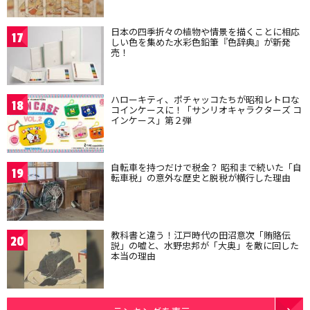
日本の四季折々の植物や情景を描くことに相応
17
しい色を集めた水彩色鉛筆『色辞典』が新発
売！
ハローキティ、ポチャッコたちが昭和レトロな
18
コインケースに！「サンリオキャラクターズ コ
インケース」第２弾
自転車を持つだけで税金？ 昭和まで続いた「自
19
転車税」の意外な歴史と脱税が横行した理由
教科書と違う！江戸時代の田沼意次「賄賂伝
20
説」の嘘と、水野忠邦が「大奥」を敵に回した
本当の理由