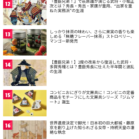
『豊臣兄弟！』で萩原護が演じる武将・小堀正
12
次とは？秀長・秀吉・家康が重用、“出家を重
ねた実務派”の生涯
しっかり抹茶の味わい、さらに果実の香りも楽
13
しめる「無糖フレーバー抹茶」ストロベリー、
マンゴー新発売
【豊臣兄弟！】2度の改易から復活した武将・
14
多賀秀種とは？豊臣秀長に仕えた半年間と波乱
の生涯
コンビニおにぎりが文房具に！コンビニの定番
15
商品をモチーフにした文房具シリーズ『ジムマ
ート』誕生
世界遺産決定で脚光！日本初の巨大都城・藤原
16
京を創り上げた知られざる女帝・持統天皇の凄
絶な執念