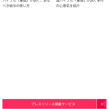
バイブル『葉隠』が説く、ある
道バイブル『葉隠』が説く孝行
べき給与の使い方
の心意気を紹介
プレスリリース掲載サービス