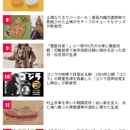
土偶なりきりパーカーも！青森の縄文遺跡群で
8
発掘された土偶がモチーフのキュートなグッズ
が新発売
『豊臣兄弟！』小一郎の5万の大軍に徹底抗
9
戦！切腹覚悟で長宗我部元親に降伏を迫った武
将・谷忠澄の生涯
ゴジラの咆哮で目覚める朝…1954年公開『ゴジ
10
ラ』の貴重音源を搭載した「ゴジラ音声目覚ま
し時計」が新発売
村上水軍を率いた戦国武将！幼い弟を支え、共
11
に海へ散った得居通幸の波乱に満ちた生涯