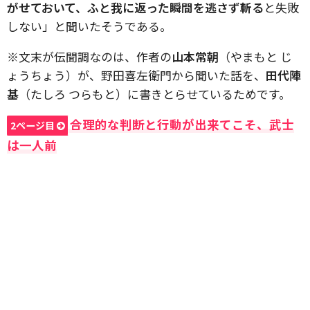
がせておいて、ふと我に返った瞬間を逃さず斬る
と失敗
しない」と聞いたそうである。
※文末が伝聞調なのは、作者の
山本常朝
（やまもと じ
ょうちょう）が、野田喜左衛門から聞いた話を、
田代陣
基
（たしろ つらもと）に書きとらせているためです。
合理的な判断と行動が出来てこそ、武士
2ページ目
は一人前