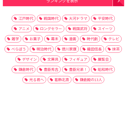
ランキングを表示
江戸時代
戦国時代
大河ドラマ
平安時代
アニメ
ロングセラー
戦国武将
スイーツ
雑学
お菓子
幕末
漫画
時代劇
テレビ
べらぼう
明治時代
徳川家康
織田信長
抹茶
デザイン
文房具
フィギュア
展覧会
鎌倉時代
豊臣秀吉
豊臣兄弟！
昭和時代
光る君へ
葛飾北斎
鎌倉殿の13人