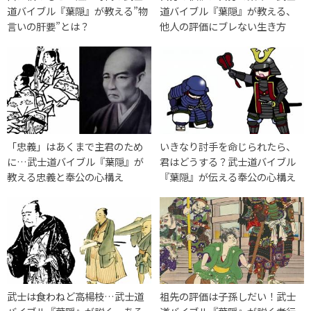
道バイブル『葉隠』が教える”物
道バイブル『葉隠』が教える、
言いの肝要”とは？
他人の評価にブレない生き方
「忠義」はあくまで主君のため
いきなり討手を命じられたら、
に…武士道バイブル『葉隠』が
君はどうする？武士道バイブル
教える忠義と奉公の心構え
『葉隠』が伝える奉公の心構え
武士は食わねど高楊枝…武士道
祖先の評価は子孫しだい！武士