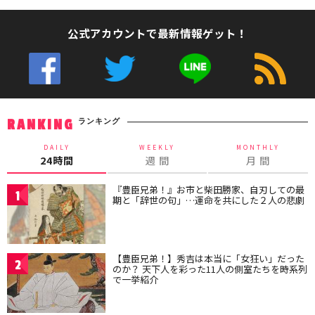
公式アカウントで最新情報ゲット！
ランキング
RANKING
DAILY
WEEKLY
MONTHLY
24時間
週 間
月 間
『豊臣兄弟！』お市と柴田勝家、自刃しての最
1
期と「辞世の句」…運命を共にした２人の悲劇
【豊臣兄弟！】秀吉は本当に「女狂い」だった
2
のか？ 天下人を彩った11人の側室たちを時系列
で一挙紹介