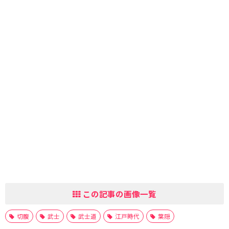
この記事の画像一覧
切腹
武士
武士道
江戸時代
葉隠