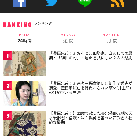
ランキング
RANKING
DAILY
WEEKLY
MONTHLY
24時間
週 間
月 間
『豊臣兄弟！』お市と柴田勝家、自刃しての最
1
期と「辞世の句」…運命を共にした２人の悲劇
『豊臣兄弟！』茶々＝悪女はほぼ創作？秀吉が
2
溺愛、豊臣家滅亡を背負わされた茶々(井上和)
の壮絶すぎる生涯
【豊臣兄弟！】22歳で散った長宗我部元親の天
3
才後継者・信親とは？武勇を奮った若武者の壮
絶な最期