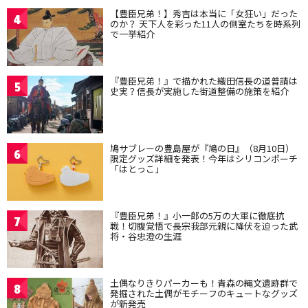
【豊臣兄弟！】秀吉は本当に「女狂い」だった
4
のか？ 天下人を彩った11人の側室たちを時系列
で一挙紹介
『豊臣兄弟！』で描かれた織田信長の道普請は
5
史実？信長が実施した街道整備の施策を紹介
鳩サブレーの豊島屋が『鳩の日』（8月10日）
6
限定グッズ詳細を発表！今年はシリコンポーチ
「はとっこ」
『豊臣兄弟！』小一郎の5万の大軍に徹底抗
7
戦！切腹覚悟で長宗我部元親に降伏を迫った武
将・谷忠澄の生涯
土偶なりきりパーカーも！青森の縄文遺跡群で
8
発掘された土偶がモチーフのキュートなグッズ
が新発売