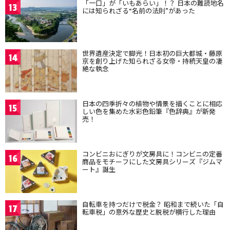
「一口」が「いもあらい」！？ 日本の難読地名
13
には知られざる“名前の法則”があった
世界遺産決定で脚光！日本初の巨大都城・藤原
14
京を創り上げた知られざる女帝・持統天皇の凄
絶な執念
日本の四季折々の植物や情景を描くことに相応
15
しい色を集めた水彩色鉛筆『色辞典』が新発
売！
コンビニおにぎりが文房具に！コンビニの定番
16
商品をモチーフにした文房具シリーズ『ジムマ
ート』誕生
自転車を持つだけで税金？ 昭和まで続いた「自
17
転車税」の意外な歴史と脱税が横行した理由