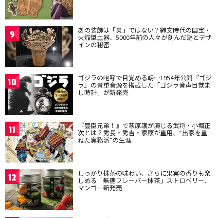
あの装飾は「炎」ではない？縄文時代の国宝・
9
火焔型土器、5000年前の人々が刻んだ謎とデザ
インの秘密
ゴジラの咆哮で目覚める朝…1954年公開『ゴジ
10
ラ』の貴重音源を搭載した「ゴジラ音声目覚ま
し時計」が新発売
『豊臣兄弟！』で萩原護が演じる武将・小堀正
11
次とは？秀長・秀吉・家康が重用、“出家を重
ねた実務派”の生涯
しっかり抹茶の味わい、さらに果実の香りも楽
12
しめる「無糖フレーバー抹茶」ストロベリー、
マンゴー新発売