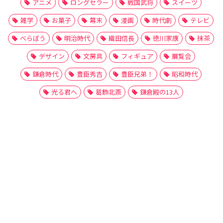
アニメ
ロングセラー
戦国武将
スイーツ
雑学
お菓子
幕末
漫画
時代劇
テレビ
べらぼう
明治時代
織田信長
徳川家康
抹茶
デザイン
文房具
フィギュア
展覧会
鎌倉時代
豊臣秀吉
豊臣兄弟！
昭和時代
光る君へ
葛飾北斎
鎌倉殿の13人