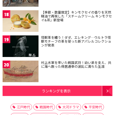
【季節・数量限定】キンモクセイの香りを天然
18
精油で再現した「スチームクリーム キンモクセ
イ&茶」新登場
怪獣革を纏う！ダダ、エレキング…ウルトラ怪
19
獣モチーフの革を使った新アパレルコレクショ
ンが発表
村上水軍を率いた戦国武将！幼い弟を支え、共
20
に海へ散った得居通幸の波乱に満ちた生涯
ランキングを表示
江戸時代
戦国時代
大河ドラマ
平安時代