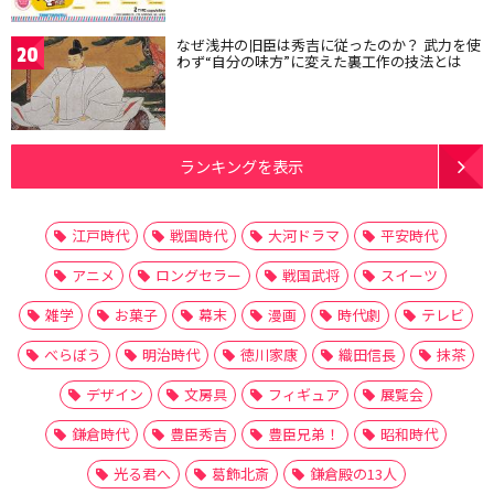
なぜ浅井の旧臣は秀吉に従ったのか？ 武力を使
20
わず“自分の味方”に変えた裏工作の技法とは
ランキングを表示
江戸時代
戦国時代
大河ドラマ
平安時代
アニメ
ロングセラー
戦国武将
スイーツ
雑学
お菓子
幕末
漫画
時代劇
テレビ
べらぼう
明治時代
徳川家康
織田信長
抹茶
デザイン
文房具
フィギュア
展覧会
鎌倉時代
豊臣秀吉
豊臣兄弟！
昭和時代
光る君へ
葛飾北斎
鎌倉殿の13人