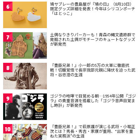
鳩サブレーの豊島屋が『鳩の日』（8月10日）
6
限定グッズ詳細を発表！今年はシリコンポーチ
「はとっこ」
土偶なりきりパーカーも！青森の縄文遺跡群で
7
発掘された土偶がモチーフのキュートなグッズ
が新発売
『豊臣兄弟！』小一郎の5万の大軍に徹底抗
8
戦！切腹覚悟で長宗我部元親に降伏を迫った武
将・谷忠澄の生涯
ゴジラの咆哮で目覚める朝…1954年公開『ゴジ
9
ラ』の貴重音源を搭載した「ゴジラ音声目覚ま
し時計」が新発売
『豊臣兄弟！』で萩原護が演じる武将・小堀正
10
次とは？秀長・秀吉・家康が重用、“出家を重
ねた実務派”の生涯