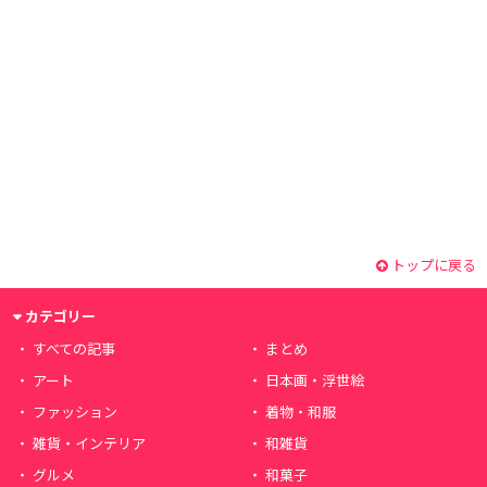
トップに戻る
カテゴリー
すべての記事
まとめ
アート
日本画・浮世絵
ファッション
着物・和服
雑貨・インテリア
和雑貨
グルメ
和菓子