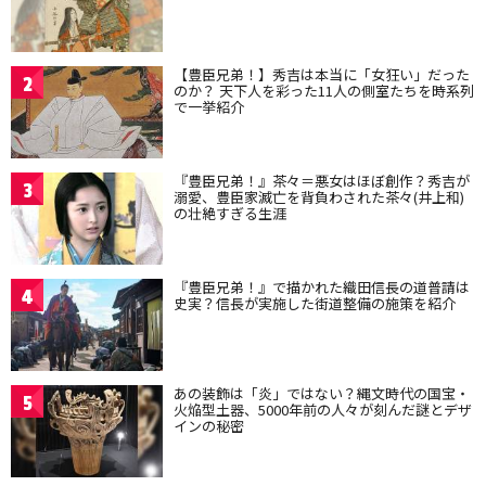
【豊臣兄弟！】秀吉は本当に「女狂い」だった
2
のか？ 天下人を彩った11人の側室たちを時系列
で一挙紹介
『豊臣兄弟！』茶々＝悪女はほぼ創作？秀吉が
3
溺愛、豊臣家滅亡を背負わされた茶々(井上和)
の壮絶すぎる生涯
『豊臣兄弟！』で描かれた織田信長の道普請は
4
史実？信長が実施した街道整備の施策を紹介
あの装飾は「炎」ではない？縄文時代の国宝・
5
火焔型土器、5000年前の人々が刻んだ謎とデザ
インの秘密