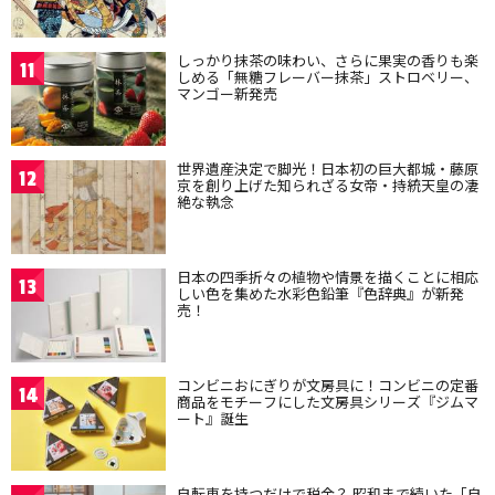
しっかり抹茶の味わい、さらに果実の香りも楽
11
しめる「無糖フレーバー抹茶」ストロベリー、
マンゴー新発売
世界遺産決定で脚光！日本初の巨大都城・藤原
12
京を創り上げた知られざる女帝・持統天皇の凄
絶な執念
日本の四季折々の植物や情景を描くことに相応
13
しい色を集めた水彩色鉛筆『色辞典』が新発
売！
コンビニおにぎりが文房具に！コンビニの定番
14
商品をモチーフにした文房具シリーズ『ジムマ
ート』誕生
自転車を持つだけで税金？ 昭和まで続いた「自