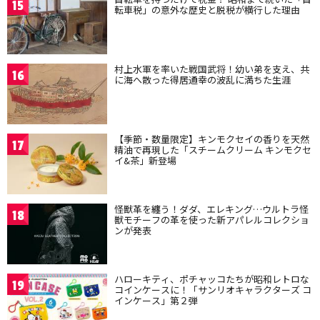
15
転車税」の意外な歴史と脱税が横行した理由
村上水軍を率いた戦国武将！幼い弟を支え、共
16
に海へ散った得居通幸の波乱に満ちた生涯
【季節・数量限定】キンモクセイの香りを天然
17
精油で再現した「スチームクリーム キンモクセ
イ&茶」新登場
怪獣革を纏う！ダダ、エレキング…ウルトラ怪
18
獣モチーフの革を使った新アパレルコレクショ
ンが発表
ハローキティ、ポチャッコたちが昭和レトロな
19
コインケースに！「サンリオキャラクターズ コ
インケース」第２弾