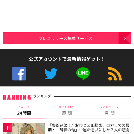
プレスリリース掲載サービス
公式アカウントで最新情報ゲット！
ランキング
RANKING
DAILY
WEEKLY
MONTHLY
24時間
週 間
月 間
『豊臣兄弟！』お市と柴田勝家、自刃しての最
1
期と「辞世の句」…運命を共にした２人の悲劇