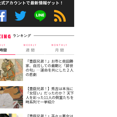
公式アカウントで最新情報ゲット！
ランキング
KING
ILY
WEEKLY
MONTHLY
4時間
週 間
月 間
『豊臣兄弟！』お市と柴田勝
家、自刃しての最期と「辞世
の句」…運命を共にした２人
の悲劇
【豊臣兄弟！】秀吉は本当に
「女狂い」だったのか？ 天下
人を彩った11人の側室たちを
時系列で一挙紹介
『豊臣兄弟！』茶々＝悪女は