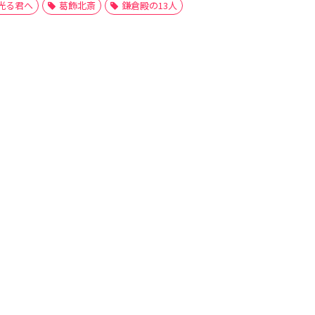
光る君へ
葛飾北斎
鎌倉殿の13人