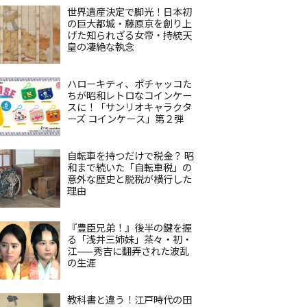
世界遺産決定で脚光！日本初
の巨大都城・藤原京を創り上
げた知られざる女帝・持統天
皇の凄絶な執念
ハローキティ、ポチャッコた
ちが昭和レトロなコインケー
スに！「サンリオキャラクタ
ーズ コインケース」第２弾
自転車を持つだけで税金？ 昭
和まで続いた「自転車税」の
意外な歴史と脱税が横行した
理由
『豊臣兄弟！』後半の鍵を握
る「浅井三姉妹」茶々・初・
江——秀吉に翻弄された波乱
の生涯
教科書と違う！江戸時代の田