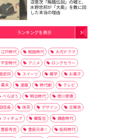
沼意次「賄賂伝説」の嘘と、
水野忠邦が「大奥」を敵に回
した本当の理由
ランキングを表示
江戸時代
戦国時代
大河ドラマ
平安時代
アニメ
ロングセラー
国武将
スイーツ
雑学
お菓子
幕末
漫画
時代劇
テレビ
べらぼう
明治時代
徳川家康
田信長
抹茶
デザイン
文房具
フィギュア
展覧会
鎌倉時代
豊臣秀吉
豊臣兄弟！
昭和時代