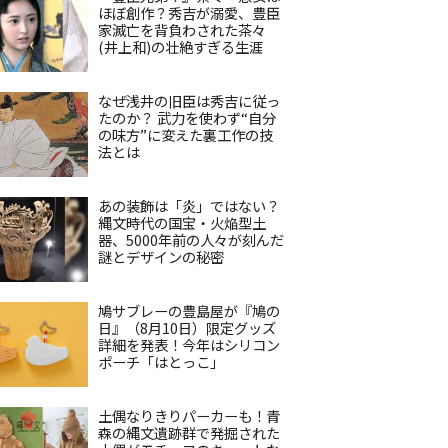
ほぼ創作？秀吉が溺愛、豊臣
家滅亡を背負わされた茶々
(井上和)の壮絶すぎる生涯
なぜ浅井の旧臣は秀吉に従っ
たのか？ 武力を使わず“自分
の味方”に変えた裏工作の技
法とは
あの装飾は「炎」ではない？
縄文時代の国宝・火焔型土
器、5000年前の人々が刻んだ
謎とデザインの秘密
鳩サブレーの豊島屋が『鳩の
日』（8月10日）限定グッズ
詳細を発表！今年はシリコン
ポーチ「はとっこ」
土偶なりきりパーカーも！青
森の縄文遺跡群で発掘された