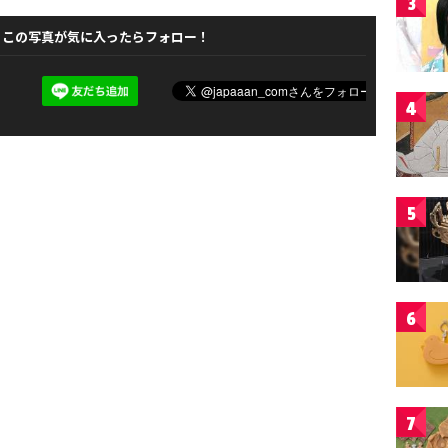
3
この写真が気に入ったらフォロー！
4
5
6
7