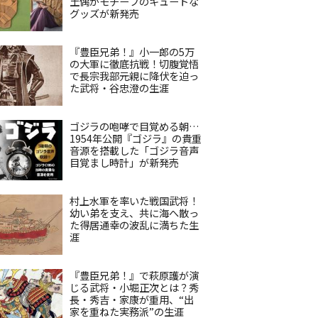
土偶がモチーフのキュートな
グッズが新発売
『豊臣兄弟！』小一郎の5万
の大軍に徹底抗戦！切腹覚悟
で長宗我部元親に降伏を迫っ
た武将・谷忠澄の生涯
ゴジラの咆哮で目覚める朝…
1954年公開『ゴジラ』の貴重
音源を搭載した「ゴジラ音声
目覚まし時計」が新発売
村上水軍を率いた戦国武将！
幼い弟を支え、共に海へ散っ
た得居通幸の波乱に満ちた生
涯
『豊臣兄弟！』で萩原護が演
じる武将・小堀正次とは？秀
長・秀吉・家康が重用、“出
家を重ねた実務派”の生涯