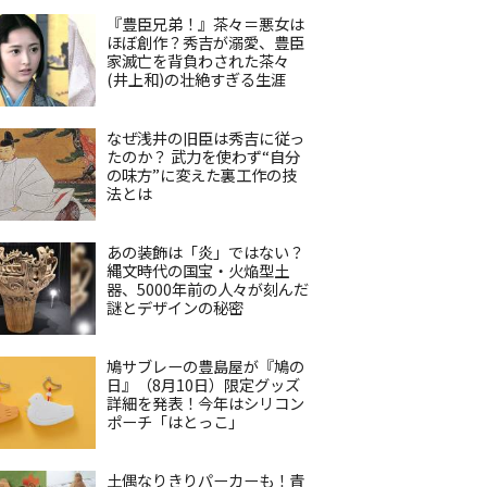
『豊臣兄弟！』茶々＝悪女は
ほぼ創作？秀吉が溺愛、豊臣
家滅亡を背負わされた茶々
(井上和)の壮絶すぎる生涯
なぜ浅井の旧臣は秀吉に従っ
たのか？ 武力を使わず“自分
の味方”に変えた裏工作の技
法とは
あの装飾は「炎」ではない？
縄文時代の国宝・火焔型土
器、5000年前の人々が刻んだ
謎とデザインの秘密
鳩サブレーの豊島屋が『鳩の
日』（8月10日）限定グッズ
詳細を発表！今年はシリコン
ポーチ「はとっこ」
土偶なりきりパーカーも！青