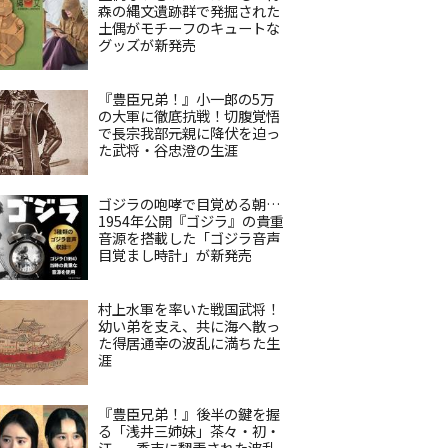
森の縄文遺跡群で発掘された
土偶がモチーフのキュートな
グッズが新発売
『豊臣兄弟！』小一郎の5万
の大軍に徹底抗戦！切腹覚悟
で長宗我部元親に降伏を迫っ
た武将・谷忠澄の生涯
ゴジラの咆哮で目覚める朝…
1954年公開『ゴジラ』の貴重
音源を搭載した「ゴジラ音声
目覚まし時計」が新発売
村上水軍を率いた戦国武将！
幼い弟を支え、共に海へ散っ
た得居通幸の波乱に満ちた生
涯
『豊臣兄弟！』後半の鍵を握
る「浅井三姉妹」茶々・初・
江——秀吉に翻弄された波乱