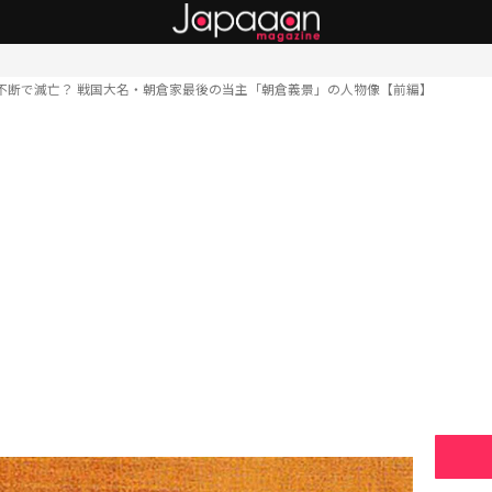
不断で滅亡？ 戦国大名・朝倉家最後の当主「朝倉義景」の人物像【前編】