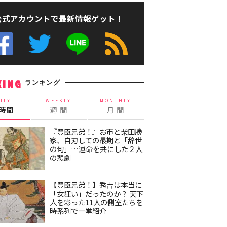
公式アカウントで最新情報ゲット！
ランキング
KING
ILY
WEEKLY
MONTHLY
4時間
週 間
月 間
『豊臣兄弟！』お市と柴田勝
家、自刃しての最期と「辞世
の句」…運命を共にした２人
の悲劇
【豊臣兄弟！】秀吉は本当に
「女狂い」だったのか？ 天下
人を彩った11人の側室たちを
時系列で一挙紹介