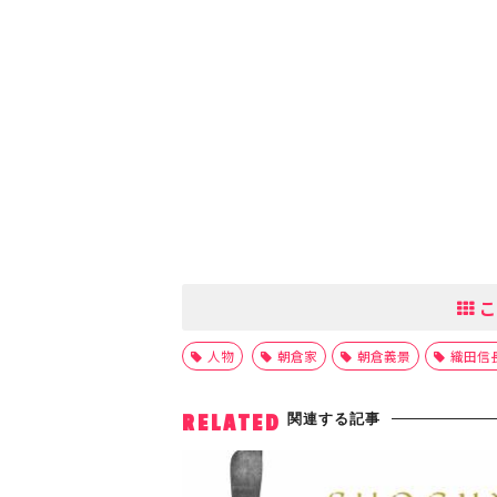
こ
人物
朝倉家
朝倉義景
織田信
関連する記事
RELATED