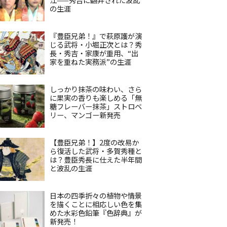
の生涯
『豊臣兄弟！』で萩原護が演
じる武将・小堀正次とは？秀
長・秀吉・家康が重用、“出
家を重ねた実務派”の生涯
しっかり抹茶の味わい、さら
に果実の香りも楽しめる「無
糖フレーバー抹茶」ストロベ
リー、マンゴー新発売
【豊臣兄弟！】2度の改易か
ら復活した武将・多賀秀種と
は？豊臣秀長に仕えた半年間
と波乱の生涯
日本の四季折々の植物や情景
を描くことに相応しい色を集
めた水彩色鉛筆『色辞典』が
新発売！