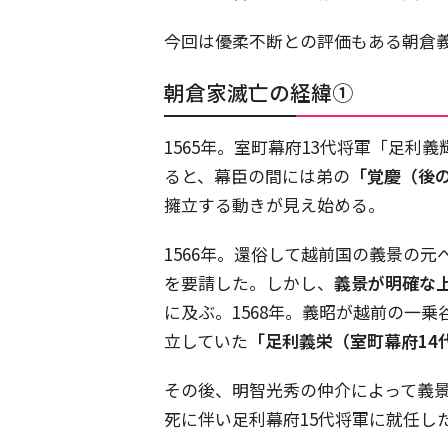
今回は優柔不断との評価もある朝倉
朝倉家滅亡の経緯①
1565年。室町幕府13代将軍「足
ると、幕臣の間には弟の
「覚慶（後
擁立する動きが見え始める。
1566年。還俗して越前国の義景の
を要請した。しかし、
義景が明確な
に及ぶ。1568年。義昭が越前の一
立していた
「足利義栄（室町幕府14
その後、明智光秀の仲介によって義
死に伴い足利幕府15代将軍に就任し