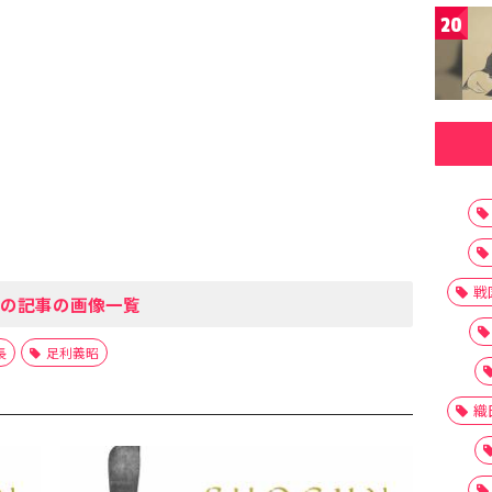
20
戦
の記事の画像一覧
長
足利義昭
織