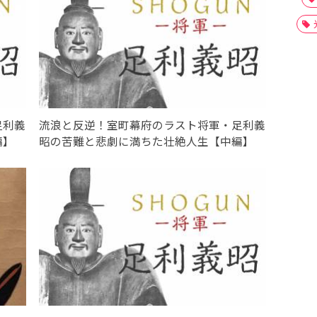
足利義
流浪と反逆！室町幕府のラスト将軍・足利義
編】
昭の苦難と悲劇に満ちた壮絶人生【中編】