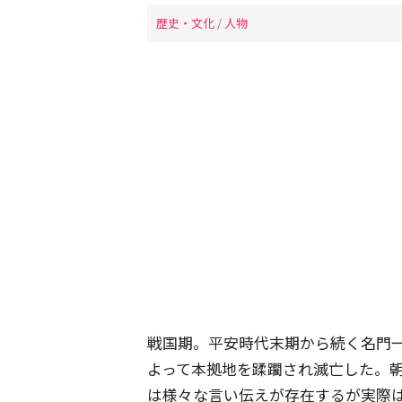
歴史・文化
/
人物
戦国期。平安時代末期から続く名門
よって本拠地を蹂躙され滅亡した。
は様々な言い伝えが存在するが実際