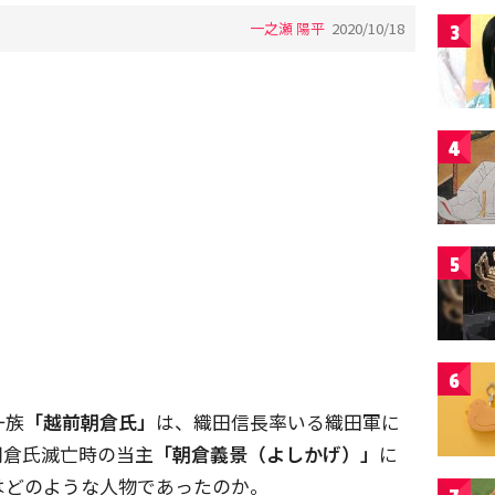
一之瀬 陽平
2020/10/18
3
4
5
6
一族
「越前朝倉氏」
は、織田信長率いる織田軍に
朝倉氏滅亡時の当主
「朝倉義景（よしかげ）」
に
はどのような人物であったのか。