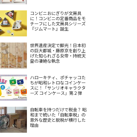
コンビニおにぎりが文房具
に！コンビニの定番商品をモ
チーフにした文房具シリーズ
『ジムマート』誕生
世界遺産決定で脚光！日本初
の巨大都城・藤原京を創り上
げた知られざる女帝・持統天
皇の凄絶な執念
ハローキティ、ポチャッコた
ちが昭和レトロなコインケー
スに！「サンリオキャラクタ
ーズ コインケース」第２弾
自転車を持つだけで税金？ 昭
和まで続いた「自転車税」の
意外な歴史と脱税が横行した
理由