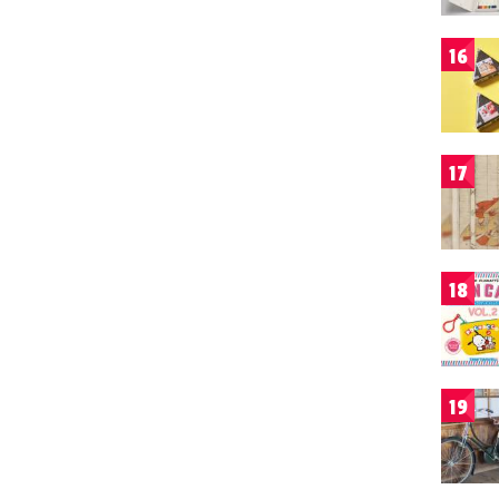
16
17
18
19