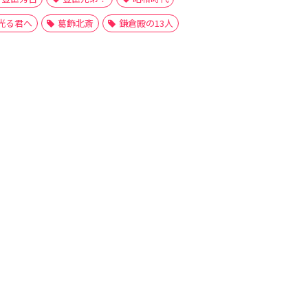
光る君へ
葛飾北斎
鎌倉殿の13人