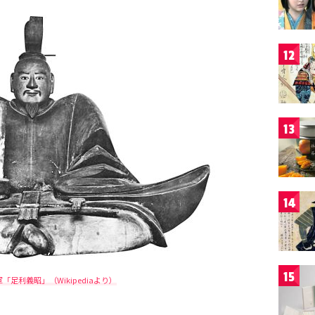
12
13
14
15
「足利義昭」（Wikipediaより）