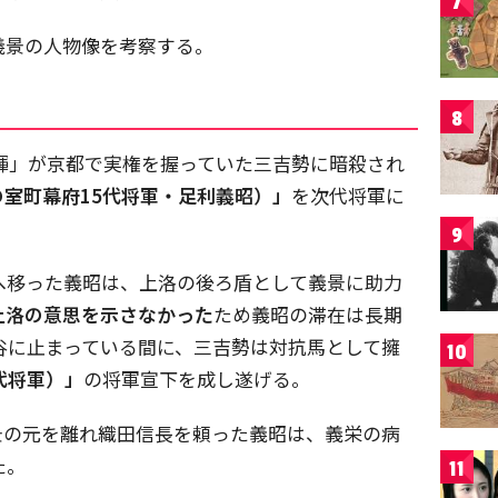
7
義景の人物像を考察する。
8
利義輝」が京都で実権を握っていた三吉勢に暗殺され
の室町幕府15代将軍・足利義昭）」
を次代将軍に
9
元へ移った義昭は、上洛の後ろ盾として義景に助力
上洛の意思を示さなかった
ため義昭の滞在は長期
乗谷に止まっている間に、三吉勢は対抗馬として擁
10
代将軍）」
の将軍宣下を成し遂げる。
景の元を離れ織田信長を頼った義昭は、義栄の病
た。
11