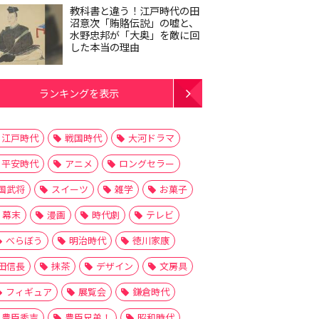
教科書と違う！江戸時代の田
沼意次「賄賂伝説」の嘘と、
水野忠邦が「大奥」を敵に回
した本当の理由
ランキングを表示
江戸時代
戦国時代
大河ドラマ
平安時代
アニメ
ロングセラー
国武将
スイーツ
雑学
お菓子
幕末
漫画
時代劇
テレビ
べらぼう
明治時代
徳川家康
田信長
抹茶
デザイン
文房具
フィギュア
展覧会
鎌倉時代
豊臣秀吉
豊臣兄弟！
昭和時代