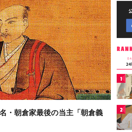
RAN
DA
2
1
2
大名・朝倉家最後の当主「朝倉義