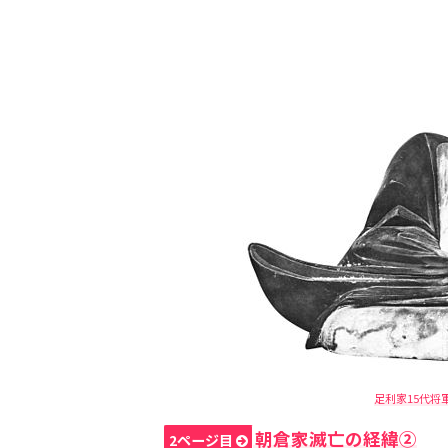
足利家15代将軍
朝倉家滅亡の経緯②
2ページ目