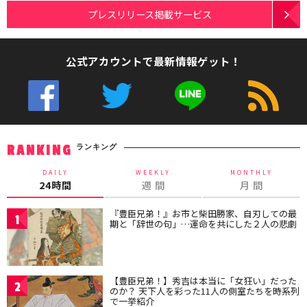
プレスリリース掲載サービス
公式アカウントで最新情報ゲット！
ランキング
RANKING
DAILY
WEEKLY
MONTHLY
24時間
週 間
月 間
『豊臣兄弟！』お市と柴田勝家、自刃しての最
1
期と「辞世の句」…運命を共にした２人の悲劇
【豊臣兄弟！】秀吉は本当に「女狂い」だった
2
のか？ 天下人を彩った11人の側室たちを時系列
で一挙紹介