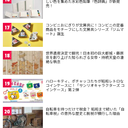
しい色を集めた水彩色鉛筆『色辞典』が新発
売！
コンビニおにぎりが文房具に！コンビニの定番
17
商品をモチーフにした文房具シリーズ『ジムマ
ート』誕生
世界遺産決定で脚光！日本初の巨大都城・藤原
18
京を創り上げた知られざる女帝・持統天皇の凄
絶な執念
ハローキティ、ポチャッコたちが昭和レトロな
19
コインケースに！「サンリオキャラクターズ コ
インケース」第２弾
自転車を持つだけで税金？ 昭和まで続いた「自
20
転車税」の意外な歴史と脱税が横行した理由