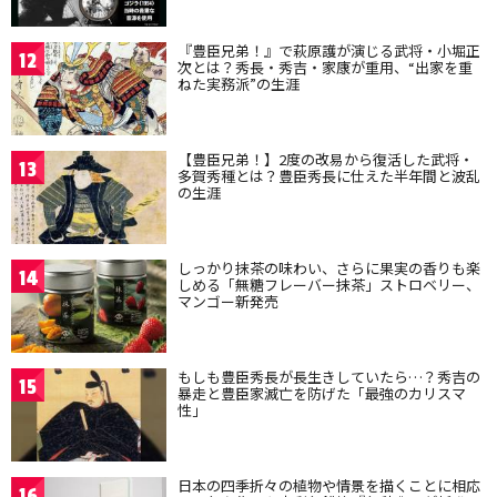
『豊臣兄弟！』で萩原護が演じる武将・小堀正
12
次とは？秀長・秀吉・家康が重用、“出家を重
ねた実務派”の生涯
【豊臣兄弟！】2度の改易から復活した武将・
13
多賀秀種とは？豊臣秀長に仕えた半年間と波乱
の生涯
しっかり抹茶の味わい、さらに果実の香りも楽
14
しめる「無糖フレーバー抹茶」ストロベリー、
マンゴー新発売
もしも豊臣秀長が長生きしていたら…？秀吉の
15
暴走と豊臣家滅亡を防げた「最強のカリスマ
性」
日本の四季折々の植物や情景を描くことに相応
16