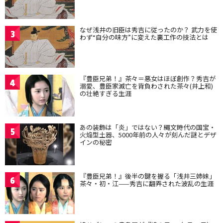
なぜ浅井の旧臣は秀吉に従ったのか？ 武力を使
3
わず“自分の味方”に変えた裏工作の技法とは
『豊臣兄弟！』茶々＝悪女はほぼ創作？秀吉が
4
溺愛、豊臣家滅亡を背負わされた茶々(井上和)
の壮絶すぎる生涯
あの装飾は「炎」ではない？縄文時代の国宝・
5
火焔型土器、5000年前の人々が刻んだ謎とデザ
インの秘密
『豊臣兄弟！』後半の鍵を握る「浅井三姉妹」
6
茶々・初・江——秀吉に翻弄された波乱の生涯