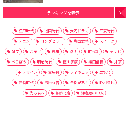
ランキングを表示
江戸時代
戦国時代
大河ドラマ
平安時代
アニメ
ロングセラー
戦国武将
スイーツ
雑学
お菓子
幕末
漫画
時代劇
テレビ
べらぼう
明治時代
徳川家康
織田信長
抹茶
デザイン
文房具
フィギュア
展覧会
鎌倉時代
豊臣秀吉
豊臣兄弟！
昭和時代
光る君へ
葛飾北斎
鎌倉殿の13人