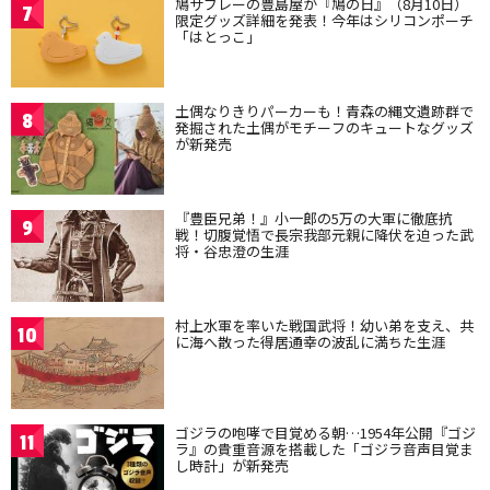
鳩サブレーの豊島屋が『鳩の日』（8月10日）
7
限定グッズ詳細を発表！今年はシリコンポーチ
「はとっこ」
土偶なりきりパーカーも！青森の縄文遺跡群で
8
発掘された土偶がモチーフのキュートなグッズ
が新発売
『豊臣兄弟！』小一郎の5万の大軍に徹底抗
9
戦！切腹覚悟で長宗我部元親に降伏を迫った武
将・谷忠澄の生涯
村上水軍を率いた戦国武将！幼い弟を支え、共
10
に海へ散った得居通幸の波乱に満ちた生涯
ゴジラの咆哮で目覚める朝…1954年公開『ゴジ
11
ラ』の貴重音源を搭載した「ゴジラ音声目覚ま
し時計」が新発売