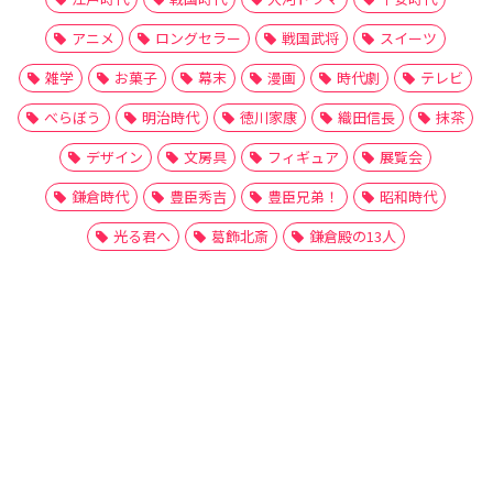
アニメ
ロングセラー
戦国武将
スイーツ
雑学
お菓子
幕末
漫画
時代劇
テレビ
べらぼう
明治時代
徳川家康
織田信長
抹茶
デザイン
文房具
フィギュア
展覧会
鎌倉時代
豊臣秀吉
豊臣兄弟！
昭和時代
光る君へ
葛飾北斎
鎌倉殿の13人