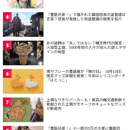
『豊臣兄弟！』で描かれた織田信長の道普請は
4
史実？信長が実施した街道整備の施策を紹介
あの装飾は「炎」ではない？縄文時代の国宝・
5
火焔型土器、5000年前の人々が刻んだ謎とデザ
インの秘密
鳩サブレーの豊島屋が『鳩の日』（8月10日）
6
限定グッズ詳細を発表！今年はシリコンポーチ
「はとっこ」
土偶なりきりパーカーも！青森の縄文遺跡群で
7
発掘された土偶がモチーフのキュートなグッズ
が新発売
『豊臣兄弟！』小一郎の5万の大軍に徹底抗