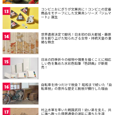
コンビニおにぎりが文房具に！コンビニの定番
13
商品をモチーフにした文房具シリーズ『ジムマ
ート』誕生
世界遺産決定で脚光！日本初の巨大都城・藤原
14
京を創り上げた知られざる女帝・持統天皇の凄
絶な執念
日本の四季折々の植物や情景を描くことに相応
15
しい色を集めた水彩色鉛筆『色辞典』が新発
売！
自転車を持つだけで税金？ 昭和まで続いた「自
16
転車税」の意外な歴史と脱税が横行した理由
村上水軍を率いた戦国武将！幼い弟を支え、共
17
に海へ散った得居通幸の波乱に満ちた生涯