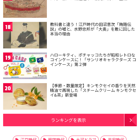
教科書と違う！江戸時代の田沼意次「賄賂伝
18
説」の嘘と、水野忠邦が「大奥」を敵に回した
本当の理由
ハローキティ、ポチャッコたちが昭和レトロな
19
コインケースに！「サンリオキャラクターズ コ
インケース」第２弾
【季節・数量限定】キンモクセイの香りを天然
20
精油で再現した「スチームクリーム キンモクセ
イ&茶」新登場
ランキングを表示
江戸時代
戦国時代
大河ドラマ
平安時代