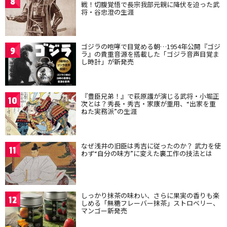
8
戦！切腹覚悟で長宗我部元親に降伏を迫った武
将・谷忠澄の生涯
ゴジラの咆哮で目覚める朝…1954年公開『ゴジ
9
ラ』の貴重音源を搭載した「ゴジラ音声目覚ま
し時計」が新発売
『豊臣兄弟！』で萩原護が演じる武将・小堀正
10
次とは？秀長・秀吉・家康が重用、“出家を重
ねた実務派”の生涯
なぜ浅井の旧臣は秀吉に従ったのか？ 武力を使
11
わず“自分の味方”に変えた裏工作の技法とは
しっかり抹茶の味わい、さらに果実の香りも楽
12
しめる「無糖フレーバー抹茶」ストロベリー、
マンゴー新発売