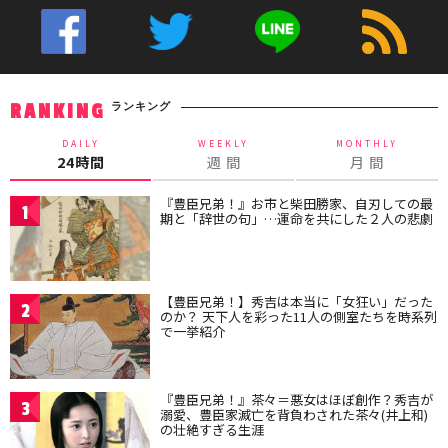
ランキング
RANKING
DAILY
WEEKLY
MONTHLY
24時間
週 間
月 間
『豊臣兄弟！』お市と柴田勝家、自刃しての最
1
期と「辞世の句」…運命を共にした２人の悲劇
【豊臣兄弟！】秀吉は本当に「女狂い」だった
2
のか？ 天下人を彩った11人の側室たちを時系列
で一挙紹介
『豊臣兄弟！』茶々＝悪女はほぼ創作？秀吉が
3
溺愛、豊臣家滅亡を背負わされた茶々(井上和)
の壮絶すぎる生涯