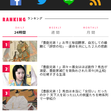
ランキング
RANKING
DAILY
WEEKLY
MONTHLY
24時間
週 間
月 間
『豊臣兄弟！』お市と柴田勝家、自刃しての最
1
期と「辞世の句」…運命を共にした２人の悲劇
『豊臣兄弟！』茶々＝悪女はほぼ創作？秀吉が
2
溺愛、豊臣家滅亡を背負わされた茶々(井上和)
の壮絶すぎる生涯
【豊臣兄弟！】秀吉は本当に「女狂い」だった
3
のか？ 天下人を彩った11人の側室たちを時系列
で一挙紹介