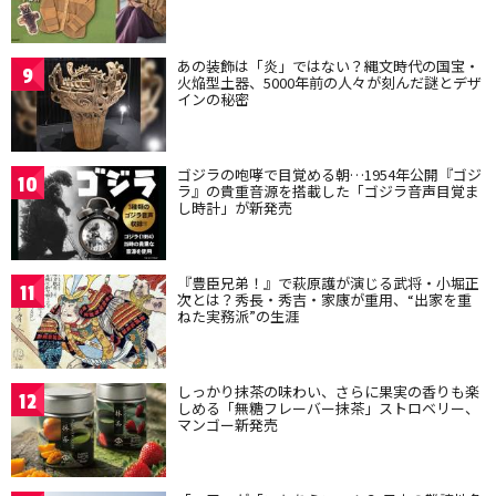
あの装飾は「炎」ではない？縄文時代の国宝・
9
火焔型土器、5000年前の人々が刻んだ謎とデザ
インの秘密
ゴジラの咆哮で目覚める朝…1954年公開『ゴジ
10
ラ』の貴重音源を搭載した「ゴジラ音声目覚ま
し時計」が新発売
『豊臣兄弟！』で萩原護が演じる武将・小堀正
11
次とは？秀長・秀吉・家康が重用、“出家を重
ねた実務派”の生涯
しっかり抹茶の味わい、さらに果実の香りも楽
12
しめる「無糖フレーバー抹茶」ストロベリー、
マンゴー新発売