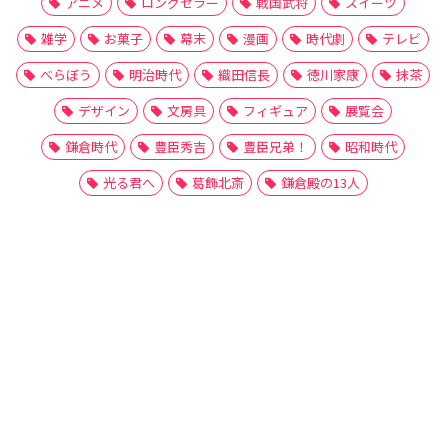
アニメ
ロングセラー
戦国武将
スイーツ
雑学
お菓子
幕末
漫画
時代劇
テレビ
べらぼう
明治時代
織田信長
徳川家康
抹茶
デザイン
文房具
フィギュア
展覧会
鎌倉時代
豊臣秀吉
豊臣兄弟！
昭和時代
光る君へ
葛飾北斎
鎌倉殿の13人