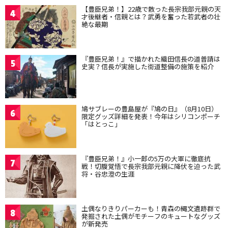
【豊臣兄弟！】22歳で散った長宗我部元親の天
4
才後継者・信親とは？武勇を奮った若武者の壮
絶な最期
『豊臣兄弟！』で描かれた織田信長の道普請は
5
史実？信長が実施した街道整備の施策を紹介
鳩サブレーの豊島屋が『鳩の日』（8月10日）
6
限定グッズ詳細を発表！今年はシリコンポーチ
「はとっこ」
『豊臣兄弟！』小一郎の5万の大軍に徹底抗
7
戦！切腹覚悟で長宗我部元親に降伏を迫った武
将・谷忠澄の生涯
土偶なりきりパーカーも！青森の縄文遺跡群で
8
発掘された土偶がモチーフのキュートなグッズ
が新発売