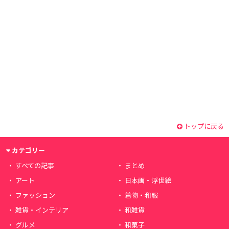
トップに戻る
カテゴリー
すべての記事
まとめ
アート
日本画・浮世絵
ファッション
着物・和服
雑貨・インテリア
和雑貨
グルメ
和菓子