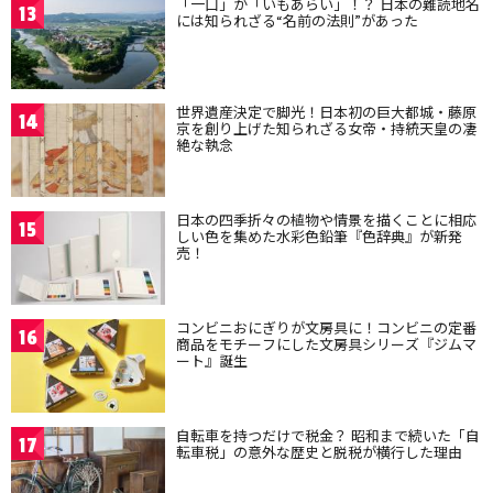
「一口」が「いもあらい」！？ 日本の難読地名
13
には知られざる“名前の法則”があった
世界遺産決定で脚光！日本初の巨大都城・藤原
14
京を創り上げた知られざる女帝・持統天皇の凄
絶な執念
日本の四季折々の植物や情景を描くことに相応
15
しい色を集めた水彩色鉛筆『色辞典』が新発
売！
コンビニおにぎりが文房具に！コンビニの定番
16
商品をモチーフにした文房具シリーズ『ジムマ
ート』誕生
自転車を持つだけで税金？ 昭和まで続いた「自
17
転車税」の意外な歴史と脱税が横行した理由