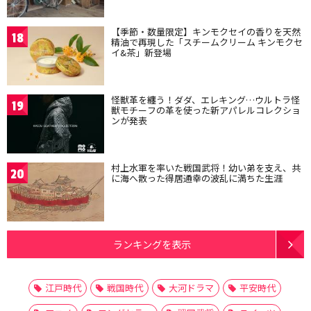
【季節・数量限定】キンモクセイの香りを天然
18
精油で再現した「スチームクリーム キンモクセ
イ&茶」新登場
怪獣革を纏う！ダダ、エレキング…ウルトラ怪
19
獣モチーフの革を使った新アパレルコレクショ
ンが発表
村上水軍を率いた戦国武将！幼い弟を支え、共
20
に海へ散った得居通幸の波乱に満ちた生涯
ランキングを表示
江戸時代
戦国時代
大河ドラマ
平安時代