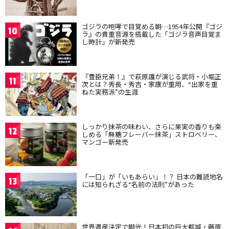
ゴジラの咆哮で目覚める朝…1954年公開『ゴジ
10
ラ』の貴重音源を搭載した「ゴジラ音声目覚ま
し時計」が新発売
『豊臣兄弟！』で萩原護が演じる武将・小堀正
11
次とは？秀長・秀吉・家康が重用、“出家を重
ねた実務派”の生涯
しっかり抹茶の味わい、さらに果実の香りも楽
12
しめる「無糖フレーバー抹茶」ストロベリー、
マンゴー新発売
「一口」が「いもあらい」！？ 日本の難読地名
13
には知られざる“名前の法則”があった
世界遺産決定で脚光！日本初の巨大都城・藤原