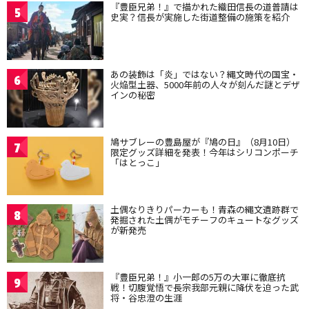
『豊臣兄弟！』で描かれた織田信長の道普請は
5
史実？信長が実施した街道整備の施策を紹介
あの装飾は「炎」ではない？縄文時代の国宝・
6
火焔型土器、5000年前の人々が刻んだ謎とデザ
インの秘密
鳩サブレーの豊島屋が『鳩の日』（8月10日）
7
限定グッズ詳細を発表！今年はシリコンポーチ
「はとっこ」
土偶なりきりパーカーも！青森の縄文遺跡群で
8
発掘された土偶がモチーフのキュートなグッズ
が新発売
『豊臣兄弟！』小一郎の5万の大軍に徹底抗
9
戦！切腹覚悟で長宗我部元親に降伏を迫った武
将・谷忠澄の生涯