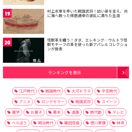
村上水軍を率いた戦国武将！幼い弟を支え、共
19
に海へ散った得居通幸の波乱に満ちた生涯
怪獣革を纏う！ダダ、エレキング…ウルトラ怪
20
獣モチーフの革を使った新アパレルコレクショ
ンが発表
ランキングを表示
江戸時代
戦国時代
大河ドラマ
平安時代
アニメ
ロングセラー
戦国武将
スイーツ
雑学
お菓子
幕末
漫画
時代劇
テレビ
べらぼう
明治時代
織田信長
徳川家康
抹茶