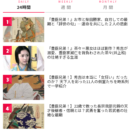
DAILY
WEEKLY
MONTHLY
24時間
週 間
月 間
『豊臣兄弟！』お市と柴田勝家、自刃しての最
1
期と「辞世の句」…運命を共にした２人の悲劇
『豊臣兄弟！』茶々＝悪女はほぼ創作？秀吉が
2
溺愛、豊臣家滅亡を背負わされた茶々(井上和)
の壮絶すぎる生涯
【豊臣兄弟！】秀吉は本当に「女狂い」だった
3
のか？ 天下人を彩った11人の側室たちを時系列
で一挙紹介
【豊臣兄弟！】22歳で散った長宗我部元親の天
4
才後継者・信親とは？武勇を奮った若武者の壮
絶な最期