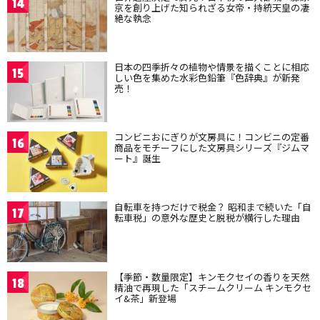
14
京を創り上げた知られざる女帝・持統天皇の凄
絶な執念
日本の四季折々の植物や情景を描くことに相応
15
しい色を集めた水彩色鉛筆『色辞典』が新発
売！
コンビニおにぎりが文房具に！コンビニの定番
16
商品をモチーフにした文房具シリーズ『ジムマ
ート』誕生
自転車を持つだけで税金？ 昭和まで続いた「自
17
転車税」の意外な歴史と脱税が横行した理由
【季節・数量限定】キンモクセイの香りを天然
18
精油で再現した「スチームクリーム キンモクセ
イ&茶」新登場