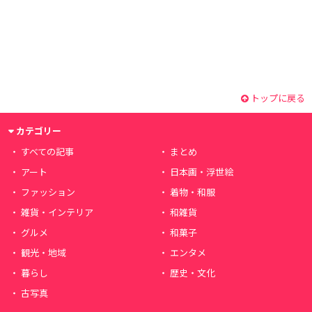
トップに戻る
カテゴリー
すべての記事
まとめ
アート
日本画・浮世絵
ファッション
着物・和服
雑貨・インテリア
和雑貨
グルメ
和菓子
観光・地域
エンタメ
暮らし
歴史・文化
古写真