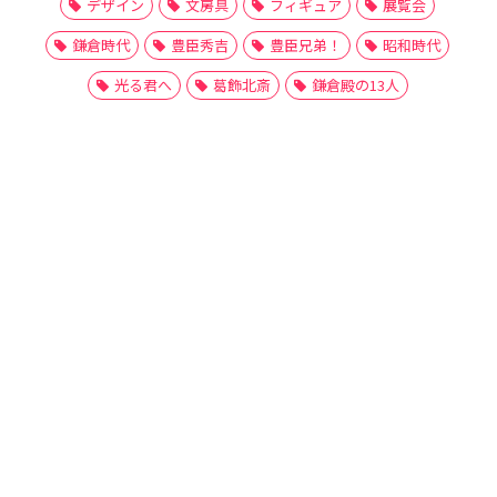
デザイン
文房具
フィギュア
展覧会
鎌倉時代
豊臣秀吉
豊臣兄弟！
昭和時代
光る君へ
葛飾北斎
鎌倉殿の13人