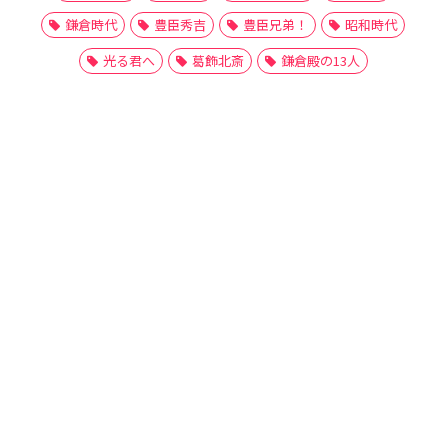
鎌倉時代
豊臣秀吉
豊臣兄弟！
昭和時代
光る君へ
葛飾北斎
鎌倉殿の13人