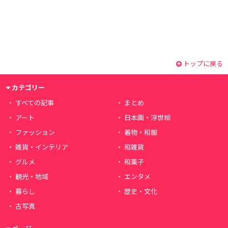
トップに戻る
カテゴリー
すべての記事
まとめ
アート
日本画・浮世絵
ファッション
着物・和服
雑貨・インテリア
和雑貨
グルメ
和菓子
観光・地域
エンタメ
暮らし
歴史・文化
古写真