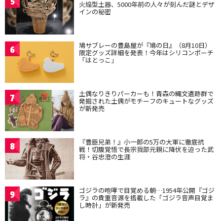
5
火焔型土器、5000年前の人々が刻んだ謎とデザ
インの秘密
鳩サブレーの豊島屋が『鳩の日』（8月10日）
6
限定グッズ詳細を発表！今年はシリコンポーチ
「はとっこ」
土偶なりきりパーカーも！青森の縄文遺跡群で
7
発掘された土偶がモチーフのキュートなグッズ
が新発売
『豊臣兄弟！』小一郎の5万の大軍に徹底抗
8
戦！切腹覚悟で長宗我部元親に降伏を迫った武
将・谷忠澄の生涯
ゴジラの咆哮で目覚める朝…1954年公開『ゴジ
9
ラ』の貴重音源を搭載した「ゴジラ音声目覚ま
し時計」が新発売