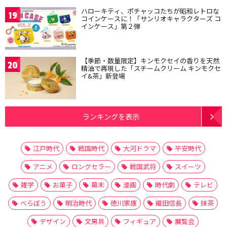
ハローキティ、ポチャッコたちが昭和レトロな
19
コインケースに！「サンリオキャラクターズ コ
インケース」第２弾
【季節・数量限定】キンモクセイの香りを天然
20
精油で再現した「スチームクリーム キンモクセ
イ&茶」新登場
ランキングを表示
江戸時代
戦国時代
大河ドラマ
平安時代
アニメ
ロングセラー
戦国武将
スイーツ
雑学
お菓子
幕末
漫画
時代劇
テレビ
べらぼう
明治時代
徳川家康
織田信長
抹茶
デザイン
文房具
フィギュア
展覧会