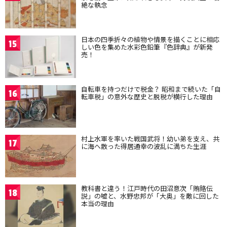
絶な執念
日本の四季折々の植物や情景を描くことに相応
15
しい色を集めた水彩色鉛筆『色辞典』が新発
売！
自転車を持つだけで税金？ 昭和まで続いた「自
16
転車税」の意外な歴史と脱税が横行した理由
村上水軍を率いた戦国武将！幼い弟を支え、共
17
に海へ散った得居通幸の波乱に満ちた生涯
教科書と違う！江戸時代の田沼意次「賄賂伝
18
説」の嘘と、水野忠邦が「大奥」を敵に回した
本当の理由