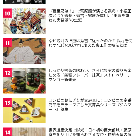
『豊臣兄弟！』で萩原護が演じる武将・小堀正
10
次とは？秀長・秀吉・家康が重用、“出家を重
ねた実務派”の生涯
なぜ浅井の旧臣は秀吉に従ったのか？ 武力を使
11
わず“自分の味方”に変えた裏工作の技法とは
しっかり抹茶の味わい、さらに果実の香りも楽
12
しめる「無糖フレーバー抹茶」ストロベリー、
マンゴー新発売
コンビニおにぎりが文房具に！コンビニの定番
13
商品をモチーフにした文房具シリーズ『ジムマ
ート』誕生
世界遺産決定で脚光！日本初の巨大都城・藤原
14
京を創り上げた知られざる女帝・持統天皇の凄