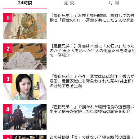
24時間
週 間
月 間
『豊臣兄弟！』お市と柴田勝家、自刃しての最
1
期と「辞世の句」…運命を共にした２人の悲劇
【豊臣兄弟！】秀吉は本当に「女狂い」だった
2
のか？ 天下人を彩った11人の側室たちを時系列
で一挙紹介
『豊臣兄弟！』茶々＝悪女はほぼ創作？秀吉が
3
溺愛、豊臣家滅亡を背負わされた茶々(井上和)
の壮絶すぎる生涯
『豊臣兄弟！』で描かれた織田信長の道普請は
4
史実？信長が実施した街道整備の施策を紹介
あの装飾は「炎」ではない？縄文時代の国宝・