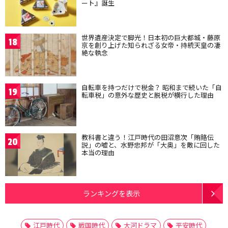
ート』誕生
世界遺産決定で脚光！日本初の巨大都城・藤原
18
京を創り上げた知られざる女帝・持統天皇の凄
絶な執念
自転車を持つだけで税金？ 昭和まで続いた「自
19
転車税」の意外な歴史と脱税が横行した理由
教科書と違う！江戸時代の田沼意次「賄賂伝
20
説」の嘘と、水野忠邦が「大奥」を敵に回した
本当の理由
ランキングを表示
江戸時代
戦国時代
大河ドラマ
平安時代