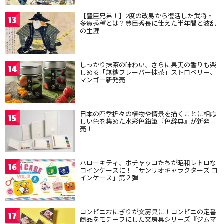
【豊臣兄弟！】2度の改易から復活した武将・
13
多賀秀種とは？豊臣秀長に仕えた半年間と波乱
の生涯
しっかり抹茶の味わい、さらに果実の香りも楽
14
しめる「無糖フレーバー抹茶」ストロベリー、
マンゴー新発売
日本の四季折々の植物や情景を描くことに相応
15
しい色を集めた水彩色鉛筆『色辞典』が新発
売！
ハローキティ、ポチャッコたちが昭和レトロな
16
コインケースに！「サンリオキャラクターズ コ
インケース」第２弾
コンビニおにぎりが文房具に！コンビニの定番
17
商品をモチーフにした文房具シリーズ『ジムマ