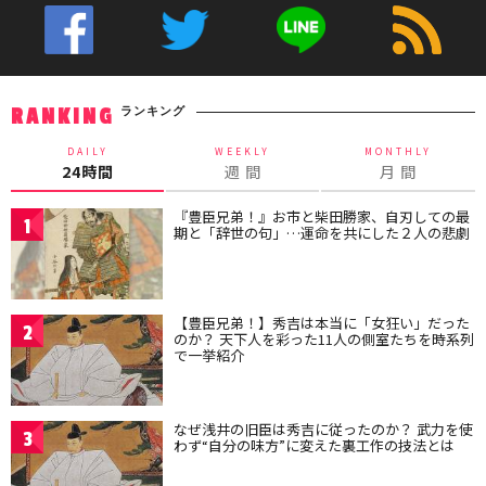
ランキング
RANKING
DAILY
WEEKLY
MONTHLY
24時間
週 間
月 間
『豊臣兄弟！』お市と柴田勝家、自刃しての最
1
期と「辞世の句」…運命を共にした２人の悲劇
【豊臣兄弟！】秀吉は本当に「女狂い」だった
2
のか？ 天下人を彩った11人の側室たちを時系列
で一挙紹介
なぜ浅井の旧臣は秀吉に従ったのか？ 武力を使
3
わず“自分の味方”に変えた裏工作の技法とは