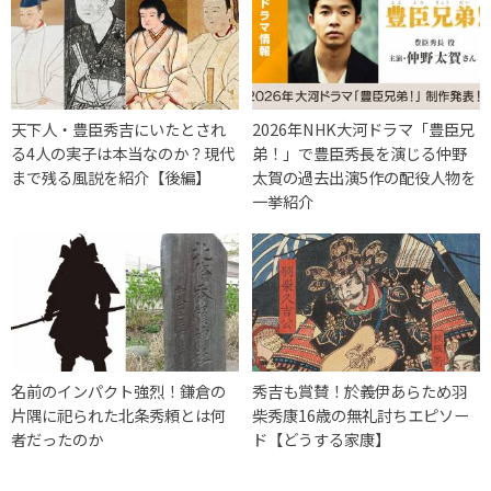
天下人・豊臣秀吉にいたとされ
2026年NHK大河ドラマ「豊臣兄
る4人の実子は本当なのか？現代
弟！」で豊臣秀長を演じる仲野
まで残る風説を紹介【後編】
太賀の過去出演5作の配役人物を
一挙紹介
名前のインパクト強烈！鎌倉の
秀吉も賞賛！於義伊あらため羽
片隅に祀られた北条秀頼とは何
柴秀康16歳の無礼討ちエピソー
者だったのか
ド【どうする家康】