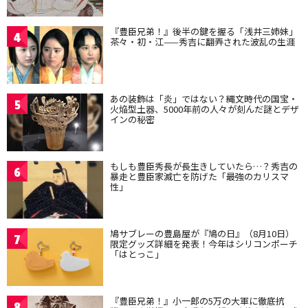
『豊臣兄弟！』後半の鍵を握る「浅井三姉妹」
4
茶々・初・江——秀吉に翻弄された波乱の生涯
あの装飾は「炎」ではない？縄文時代の国宝・
5
火焔型土器、5000年前の人々が刻んだ謎とデザ
インの秘密
もしも豊臣秀長が長生きしていたら…？秀吉の
6
暴走と豊臣家滅亡を防げた「最強のカリスマ
性」
鳩サブレーの豊島屋が『鳩の日』（8月10日）
7
限定グッズ詳細を発表！今年はシリコンポーチ
「はとっこ」
『豊臣兄弟！』小一郎の5万の大軍に徹底抗
8