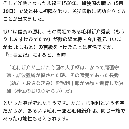
そして20歳となった永禄三1560年、
桶狭間の戦い（5月
19日）で父と共に初陣
を飾り、勇猛果敢に武功を立てる
ことが出来ました。
戦いは信長の勝利、その馬廻である
毛利新介秀高（もう
り しんすけひでたか）が敵の総大将・今川義元（いま
がわ よしもと）の首級を上げた
ことは有名ですが、
『信長公記』によると、当時
「毛利新介が上げた
今回の大手柄は、かつて尾張守
護・斯波義統が殺された時、その遺児であった長秀
（幼君・おさなぎみ）を毛利十郎が保護・養育した冥
加
（神仏のお取り計らい）だ」
といった噂が流れたそうです。ただ同じ毛利という名字
だからか、あるいは
毛利十郎と毛利新介は、同じ一族で
あった可能性
も考えられます。