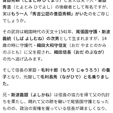
秀吉
（とよとみ ひでよし）の後継者として有名ですが、
実は
もう一人「秀吉公認の豊臣秀頼」がいた
のをご存じ
でしょうか。
その武将は戦国時代の天文十1541年、
尾張国守護・斯波
義統（しば よしむね）の次男
として生まれますが、14
歳の時に守護代・
織田大和守信友
（おだ やまとのかみ
のぶとも）に父を殺され、
織田信長（おだ のぶなが）
の元へ逃げ込みます。
そして信長の家臣・
毛利十郎（もうり じゅうろう）の養
子
となり、元服して
毛利長秀（ながひで）と名乗りまし
た。
兄・
斯波義銀（よしかね）
は信長の協力を得て父の仇討
ちを果たし、晴れて父の跡を継いで尾張国守護となった
ものの、政治の実権を握っている信長が疎ましくなり、