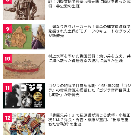
戦！切腹覚悟で長宗我部元親に降伏を迫った武
将・谷忠澄の生涯
土偶なりきりパーカーも！青森の縄文遺跡群で
9
発掘された土偶がモチーフのキュートなグッズ
が新発売
村上水軍を率いた戦国武将！幼い弟を支え、共
10
に海へ散った得居通幸の波乱に満ちた生涯
ゴジラの咆哮で目覚める朝…1954年公開『ゴジ
11
ラ』の貴重音源を搭載した「ゴジラ音声目覚ま
し時計」が新発売
『豊臣兄弟！』で萩原護が演じる武将・小堀正
12
次とは？秀長・秀吉・家康が重用、“出家を重
ねた実務派”の生涯