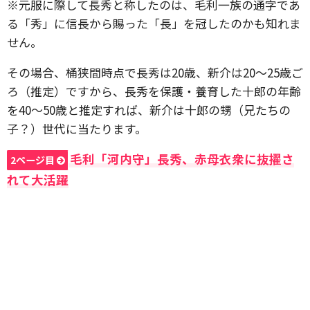
※元服に際して長秀と称したのは、毛利一族の通字であ
る「秀」に信長から賜った「長」を冠したのかも知れま
せん。
その場合、桶狭間時点で長秀は20歳、新介は20～25歳ご
ろ（推定）ですから、長秀を保護・養育した十郎の年齢
を40～50歳と推定すれば、新介は十郎の甥（兄たちの
子？）世代に当たります。
毛利「河内守」長秀、赤母衣衆に抜擢さ
2ページ目
れて大活躍