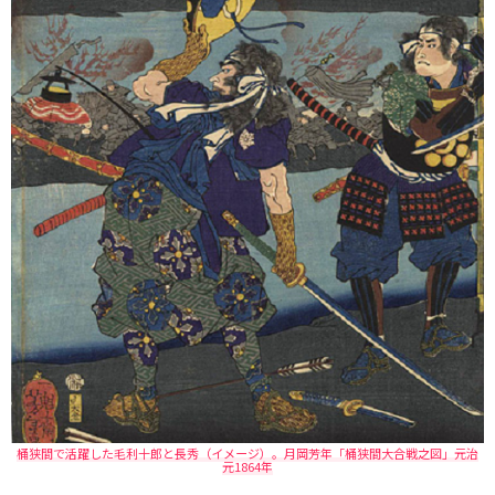
桶狭間で活躍した毛利十郎と長秀（イメージ）。月岡芳年「桶狭間大合戦之図」元治
元1864年