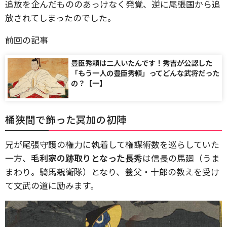
追放を企んだもののあっけなく発覚、逆に尾張国から追
放されてしまったのでした。
前回の記事
豊臣秀頼は二人いたんです！秀吉が公認した
「もう一人の豊臣秀頼」ってどんな武将だった
の？【一】
桶狭間で飾った冥加の初陣
兄が尾張守護の権力に執着して権謀術数を巡らしていた
一方、
毛利家の跡取りとなった長秀
は信長の馬廻（うま
まわり。騎馬親衛隊）となり、養父・十郎の教えを受け
て文武の道に励みます。