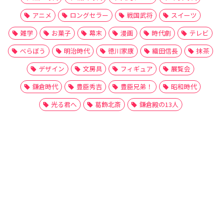
アニメ
ロングセラー
戦国武将
スイーツ
雑学
お菓子
幕末
漫画
時代劇
テレビ
べらぼう
明治時代
徳川家康
織田信長
抹茶
デザイン
文房具
フィギュア
展覧会
鎌倉時代
豊臣秀吉
豊臣兄弟！
昭和時代
光る君へ
葛飾北斎
鎌倉殿の13人