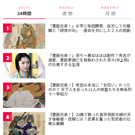
DAILY
WEEKLY
MONTHLY
24時間
週 間
月 間
『豊臣兄弟！』お市と柴田勝家、自刃しての最
1
期と「辞世の句」…運命を共にした２人の悲劇
『豊臣兄弟！』茶々＝悪女はほぼ創作？秀吉が
2
溺愛、豊臣家滅亡を背負わされた茶々(井上和)
の壮絶すぎる生涯
【豊臣兄弟！】秀吉は本当に「女狂い」だった
3
のか？ 天下人を彩った11人の側室たちを時系列
で一挙紹介
【豊臣兄弟！】22歳で散った長宗我部元親の天
4
才後継者・信親とは？武勇を奮った若武者の壮
絶な最期