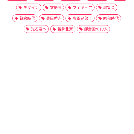
デザイン
文房具
フィギュア
展覧会
鎌倉時代
豊臣秀吉
豊臣兄弟！
昭和時代
光る君へ
葛飾北斎
鎌倉殿の13人