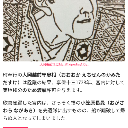
大岡越前守忠相。Wikipediaより。
町奉行の
大岡越前守忠相（おおおか えちぜんのかみた
だすけ）
は詮議の結果、享保十三1728年、宮内に対して
実地検分のため渡航許可
を与えます。
欣喜雀躍した宮内は、さっそく甥の
小笠原長晁（おがさ
わら ながあき）
を先遣隊に出すものの、船が難破して帰
らぬ人となってしまいました。