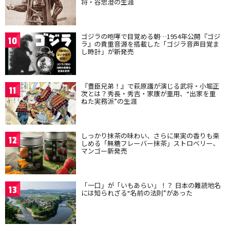
将・谷忠澄の生涯
ゴジラの咆哮で目覚める朝…1954年公開『ゴジ
10
ラ』の貴重音源を搭載した「ゴジラ音声目覚ま
し時計」が新発売
『豊臣兄弟！』で萩原護が演じる武将・小堀正
11
次とは？秀長・秀吉・家康が重用、“出家を重
ねた実務派”の生涯
しっかり抹茶の味わい、さらに果実の香りも楽
12
しめる「無糖フレーバー抹茶」ストロベリー、
マンゴー新発売
「一口」が「いもあらい」！？ 日本の難読地名
13
には知られざる“名前の法則”があった