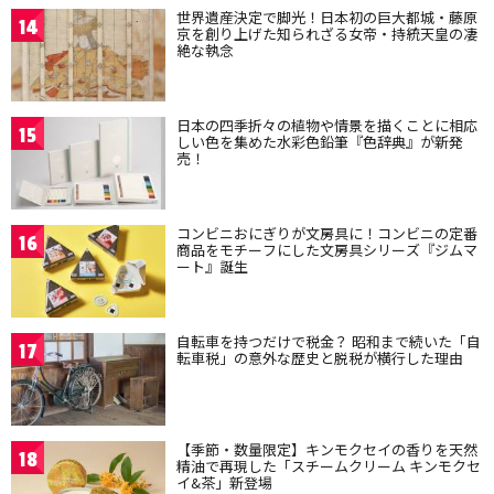
世界遺産決定で脚光！日本初の巨大都城・藤原
14
京を創り上げた知られざる女帝・持統天皇の凄
絶な執念
日本の四季折々の植物や情景を描くことに相応
15
しい色を集めた水彩色鉛筆『色辞典』が新発
売！
コンビニおにぎりが文房具に！コンビニの定番
16
商品をモチーフにした文房具シリーズ『ジムマ
ート』誕生
自転車を持つだけで税金？ 昭和まで続いた「自
17
転車税」の意外な歴史と脱税が横行した理由
【季節・数量限定】キンモクセイの香りを天然
18
精油で再現した「スチームクリーム キンモクセ
イ&茶」新登場