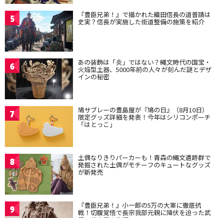
『豊臣兄弟！』で描かれた織田信長の道普請は
5
史実？信長が実施した街道整備の施策を紹介
あの装飾は「炎」ではない？縄文時代の国宝・
6
火焔型土器、5000年前の人々が刻んだ謎とデザ
インの秘密
鳩サブレーの豊島屋が『鳩の日』（8月10日）
7
限定グッズ詳細を発表！今年はシリコンポーチ
「はとっこ」
土偶なりきりパーカーも！青森の縄文遺跡群で
8
発掘された土偶がモチーフのキュートなグッズ
が新発売
『豊臣兄弟！』小一郎の5万の大軍に徹底抗
9
戦！切腹覚悟で長宗我部元親に降伏を迫った武