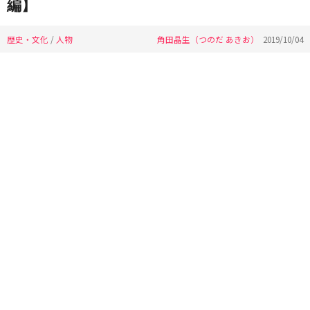
編】
歴史・文化
/
人物
角田晶生（つのだ あきお）
2019/10/04