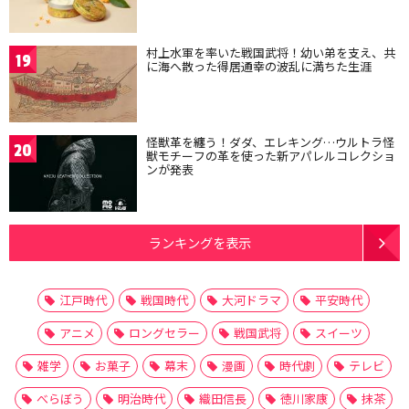
村上水軍を率いた戦国武将！幼い弟を支え、共
19
に海へ散った得居通幸の波乱に満ちた生涯
怪獣革を纏う！ダダ、エレキング…ウルトラ怪
20
獣モチーフの革を使った新アパレルコレクショ
ンが発表
ランキングを表示
江戸時代
戦国時代
大河ドラマ
平安時代
アニメ
ロングセラー
戦国武将
スイーツ
雑学
お菓子
幕末
漫画
時代劇
テレビ
べらぼう
明治時代
織田信長
徳川家康
抹茶