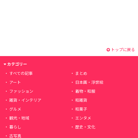
トップに戻る
カテゴリー
すべての記事
まとめ
アート
日本画・浮世絵
ファッション
着物・和服
雑貨・インテリア
和雑貨
グルメ
和菓子
観光・地域
エンタメ
暮らし
歴史・文化
古写真