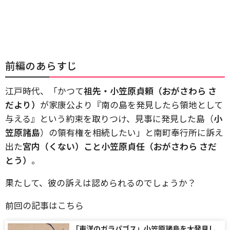
前編のあらすじ
江戸時代、「かつて
祖先・小笠原貞頼（おがさわら さ
だより）
が家康公より『南の島を発見したら領地として
与える』という約束を取りつけ、見事に発見した島（
小
笠原諸島
）の領有権を相続したい」と南町奉行所に訴え
出た
宮内（くない）こと小笠原貞任（おがさわら さだ
とう）
。
果たして、彼の訴えは認められるのでしょうか？
前回の記事はこちら
「東洋のガラパゴス」小笠原諸島を大発見し