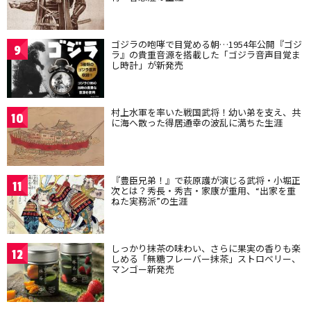
ゴジラの咆哮で目覚める朝…1954年公開『ゴジ
9
ラ』の貴重音源を搭載した「ゴジラ音声目覚ま
し時計」が新発売
村上水軍を率いた戦国武将！幼い弟を支え、共
10
に海へ散った得居通幸の波乱に満ちた生涯
『豊臣兄弟！』で萩原護が演じる武将・小堀正
11
次とは？秀長・秀吉・家康が重用、“出家を重
ねた実務派”の生涯
しっかり抹茶の味わい、さらに果実の香りも楽
12
しめる「無糖フレーバー抹茶」ストロベリー、
マンゴー新発売