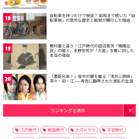
自転車を持つだけで税金？ 昭和まで続いた「自
18
転車税」の意外な歴史と脱税が横行した理由
教科書と違う！江戸時代の田沼意次「賄賂伝
19
説」の嘘と、水野忠邦が「大奥」を敵に回した
本当の理由
『豊臣兄弟！』後半の鍵を握る「浅井三姉妹」
20
茶々・初・江——秀吉に翻弄された波乱の生涯
ランキングを表示
江戸時代
戦国時代
大河ドラマ
平安時代