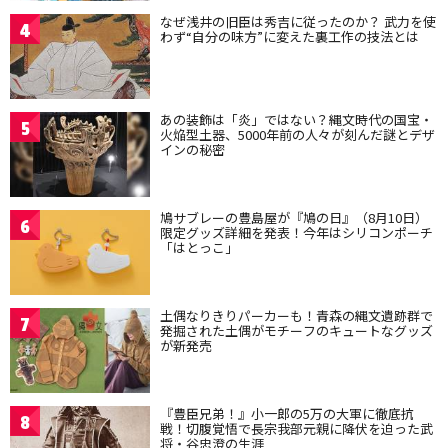
なぜ浅井の旧臣は秀吉に従ったのか？ 武力を使
4
わず“自分の味方”に変えた裏工作の技法とは
あの装飾は「炎」ではない？縄文時代の国宝・
5
火焔型土器、5000年前の人々が刻んだ謎とデザ
インの秘密
鳩サブレーの豊島屋が『鳩の日』（8月10日）
6
限定グッズ詳細を発表！今年はシリコンポーチ
「はとっこ」
土偶なりきりパーカーも！青森の縄文遺跡群で
7
発掘された土偶がモチーフのキュートなグッズ
が新発売
『豊臣兄弟！』小一郎の5万の大軍に徹底抗
8
戦！切腹覚悟で長宗我部元親に降伏を迫った武
将・谷忠澄の生涯