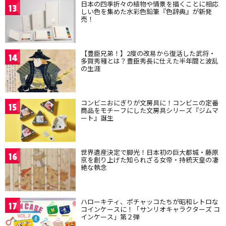
日本の四季折々の植物や情景を描くことに相応
13
しい色を集めた水彩色鉛筆『色辞典』が新発
売！
【豊臣兄弟！】2度の改易から復活した武将・
14
多賀秀種とは？豊臣秀長に仕えた半年間と波乱
の生涯
コンビニおにぎりが文房具に！コンビニの定番
15
商品をモチーフにした文房具シリーズ『ジムマ
ート』誕生
世界遺産決定で脚光！日本初の巨大都城・藤原
16
京を創り上げた知られざる女帝・持統天皇の凄
絶な執念
ハローキティ、ポチャッコたちが昭和レトロな
17
コインケースに！「サンリオキャラクターズ コ
インケース」第２弾