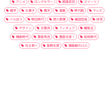
アニメ
ロングセラー
戦国武将
スイーツ
雑学
お菓子
幕末
漫画
時代劇
テレビ
べらぼう
明治時代
徳川家康
織田信長
抹茶
デザイン
文房具
フィギュア
展覧会
鎌倉時代
豊臣秀吉
豊臣兄弟！
昭和時代
光る君へ
葛飾北斎
鎌倉殿の13人