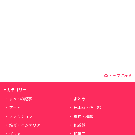
トップに戻る
カテゴリー
すべての記事
まとめ
アート
日本画・浮世絵
ファッション
着物・和服
雑貨・インテリア
和雑貨
グルメ
和菓子