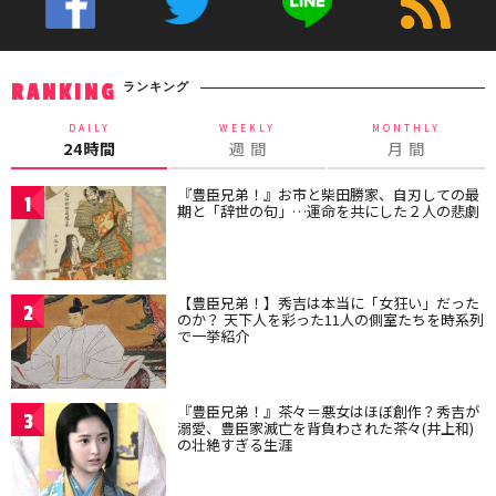
ランキング
RANKING
DAILY
WEEKLY
MONTHLY
24時間
週 間
月 間
『豊臣兄弟！』お市と柴田勝家、自刃しての最
1
期と「辞世の句」…運命を共にした２人の悲劇
【豊臣兄弟！】秀吉は本当に「女狂い」だった
2
のか？ 天下人を彩った11人の側室たちを時系列
で一挙紹介
『豊臣兄弟！』茶々＝悪女はほぼ創作？秀吉が
3
溺愛、豊臣家滅亡を背負わされた茶々(井上和)
の壮絶すぎる生涯