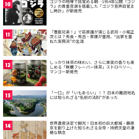
ゴジラの咆哮で目覚める朝…1954年公開『ゴジ
10
ラ』の貴重音源を搭載した「ゴジラ音声目覚ま
し時計」が新発売
『豊臣兄弟！』で萩原護が演じる武将・小堀正
11
次とは？秀長・秀吉・家康が重用、“出家を重
ねた実務派”の生涯
しっかり抹茶の味わい、さらに果実の香りも楽
12
しめる「無糖フレーバー抹茶」ストロベリー、
マンゴー新発売
「一口」が「いもあらい」！？ 日本の難読地名
13
には知られざる“名前の法則”があった
世界遺産決定で脚光！日本初の巨大都城・藤原
14
京を創り上げた知られざる女帝・持統天皇の凄
絶な執念