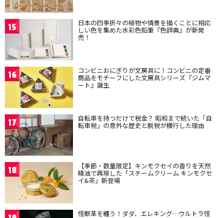
日本の四季折々の植物や情景を描くことに相応
15
しい色を集めた水彩色鉛筆『色辞典』が新発
売！
コンビニおにぎりが文房具に！コンビニの定番
16
商品をモチーフにした文房具シリーズ『ジムマ
ート』誕生
自転車を持つだけで税金？ 昭和まで続いた「自
17
転車税」の意外な歴史と脱税が横行した理由
【季節・数量限定】キンモクセイの香りを天然
18
精油で再現した「スチームクリーム キンモクセ
イ&茶」新登場
怪獣革を纏う！ダダ、エレキング…ウルトラ怪
19