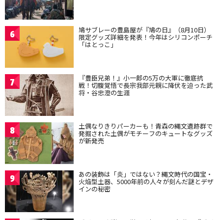
鳩サブレーの豊島屋が『鳩の日』（8月10日）
6
限定グッズ詳細を発表！今年はシリコンポーチ
「はとっこ」
『豊臣兄弟！』小一郎の5万の大軍に徹底抗
7
戦！切腹覚悟で長宗我部元親に降伏を迫った武
将・谷忠澄の生涯
土偶なりきりパーカーも！青森の縄文遺跡群で
8
発掘された土偶がモチーフのキュートなグッズ
が新発売
あの装飾は「炎」ではない？縄文時代の国宝・
9
火焔型土器、5000年前の人々が刻んだ謎とデザ
インの秘密