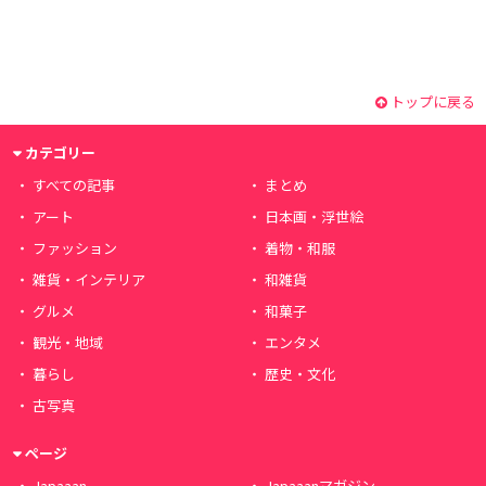
トップに戻る
カテゴリー
すべての記事
まとめ
アート
日本画・浮世絵
ファッション
着物・和服
雑貨・インテリア
和雑貨
グルメ
和菓子
観光・地域
エンタメ
暮らし
歴史・文化
古写真
ページ
Japaaan
Japaaanマガジン