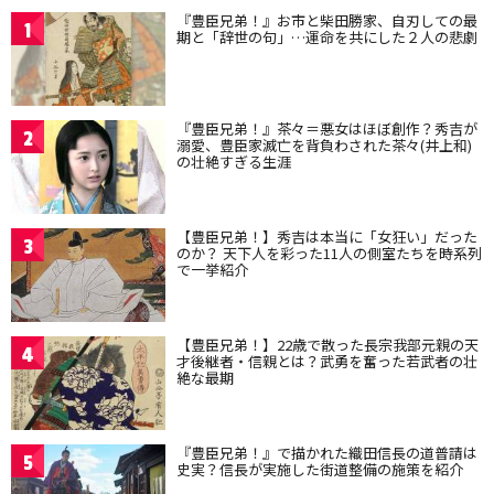
『豊臣兄弟！』お市と柴田勝家、自刃しての最
1
期と「辞世の句」…運命を共にした２人の悲劇
『豊臣兄弟！』茶々＝悪女はほぼ創作？秀吉が
2
溺愛、豊臣家滅亡を背負わされた茶々(井上和)
の壮絶すぎる生涯
【豊臣兄弟！】秀吉は本当に「女狂い」だった
3
のか？ 天下人を彩った11人の側室たちを時系列
で一挙紹介
【豊臣兄弟！】22歳で散った長宗我部元親の天
4
才後継者・信親とは？武勇を奮った若武者の壮
絶な最期
『豊臣兄弟！』で描かれた織田信長の道普請は
5
史実？信長が実施した街道整備の施策を紹介