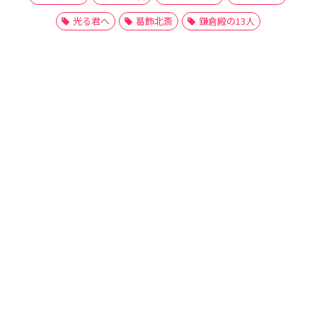
光る君へ
葛飾北斎
鎌倉殿の13人