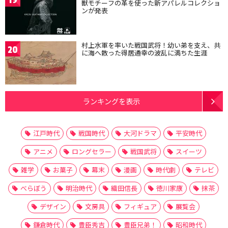
獣モチーフの革を使った新アパレルコレクショ
ンが発表
村上水軍を率いた戦国武将！幼い弟を支え、共
20
に海へ散った得居通幸の波乱に満ちた生涯
ランキングを表示
江戸時代
戦国時代
大河ドラマ
平安時代
アニメ
ロングセラー
戦国武将
スイーツ
雑学
お菓子
幕末
漫画
時代劇
テレビ
べらぼう
明治時代
織田信長
徳川家康
抹茶
デザイン
文房具
フィギュア
展覧会
鎌倉時代
豊臣秀吉
豊臣兄弟！
昭和時代