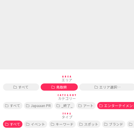
AREA
エリア
すべて
鳥取県
エリア選択…
CATEGORY
カテゴリー
すべて
Japaaan PR
_終了_
アート
エンターテイメン
TYPE
タイプ
すべて
イベント
キーワード
スポット
ブランド