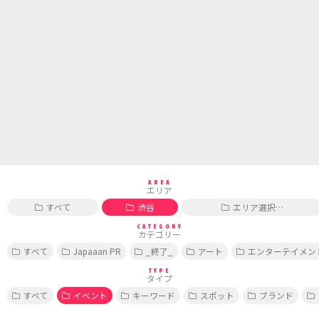
AREA
エリア
すべて
渋谷
エリア選択…
CATEGORY
カテゴリー
すべて
Japaaan PR
_終了_
アート
エンターテイメン
TYPE
タイプ
すべて
イベント
キーワード
スポット
ブランド