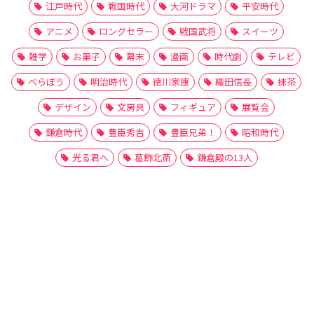
江戸時代
戦国時代
大河ドラマ
平安時代
アニメ
ロングセラー
戦国武将
スイーツ
雑学
お菓子
幕末
漫画
時代劇
テレビ
べらぼう
明治時代
徳川家康
織田信長
抹茶
デザイン
文房具
フィギュア
展覧会
鎌倉時代
豊臣秀吉
豊臣兄弟！
昭和時代
光る君へ
葛飾北斎
鎌倉殿の13人