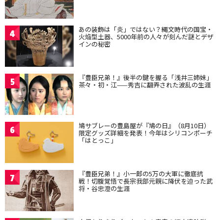
あの装飾は「炎」ではない？縄文時代の国宝・
4
火焔型土器、5000年前の人々が刻んだ謎とデザ
インの秘密
『豊臣兄弟！』後半の鍵を握る「浅井三姉妹」
5
茶々・初・江——秀吉に翻弄された波乱の生涯
鳩サブレーの豊島屋が『鳩の日』（8月10日）
6
限定グッズ詳細を発表！今年はシリコンポーチ
「はとっこ」
『豊臣兄弟！』小一郎の5万の大軍に徹底抗
7
戦！切腹覚悟で長宗我部元親に降伏を迫った武
将・谷忠澄の生涯