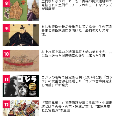
土偶なりきりパーカーも！青森の縄文遺跡群で
8
発掘された土偶がモチーフのキュートなグッズ
が新発売
もしも豊臣秀長が長生きしていたら…？秀吉の
9
暴走と豊臣家滅亡を防げた「最強のカリスマ
性」
村上水軍を率いた戦国武将！幼い弟を支え、共
10
に海へ散った得居通幸の波乱に満ちた生涯
ゴジラの咆哮で目覚める朝…1954年公開『ゴジ
11
ラ』の貴重音源を搭載した「ゴジラ音声目覚ま
し時計」が新発売
『豊臣兄弟！』で萩原護が演じる武将・小堀正
12
次とは？秀長・秀吉・家康が重用、“出家を重
ねた実務派”の生涯