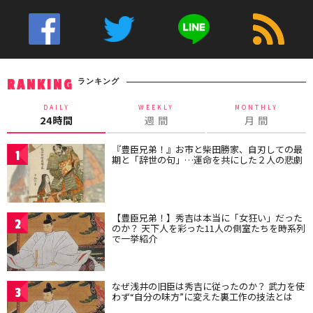
ランキング
RANKING
DAILY
WEEKLY
MONTHLY
24時間
週 間
月 間
『豊臣兄弟！』お市と柴田勝家、自刃しての最
1
期と「辞世の句」…運命を共にした２人の悲劇
【豊臣兄弟！】秀吉は本当に「女狂い」だった
2
のか？ 天下人を彩った11人の側室たちを時系列
で一挙紹介
なぜ浅井の旧臣は秀吉に従ったのか？ 武力を使
3
わず“自分の味方”に変えた裏工作の技法とは