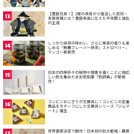
【豊臣兄弟！】2度の改易から復活した武将・
13
多賀秀種とは？豊臣秀長に仕えた半年間と波乱
の生涯
しっかり抹茶の味わい、さらに果実の香りも楽
14
しめる「無糖フレーバー抹茶」ストロベリー、
マンゴー新発売
日本の四季折々の植物や情景を描くことに相応
15
しい色を集めた水彩色鉛筆『色辞典』が新発
売！
コンビニおにぎりが文房具に！コンビニの定番
16
商品をモチーフにした文房具シリーズ『ジムマ
ート』誕生
世界遺産決定で脚光！日本初の巨大都城・藤原
17