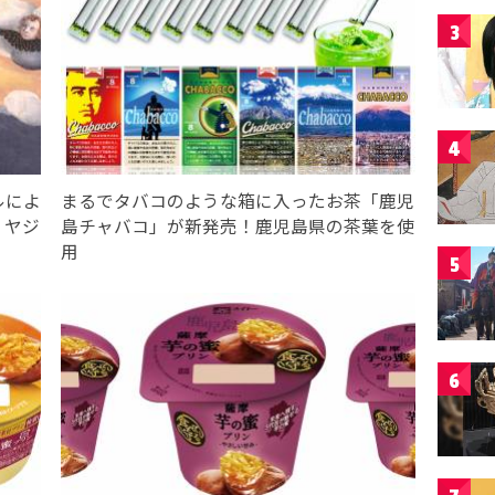
3
4
ルによ
まるでタバコのような箱に入ったお茶「鹿児
・ヤジ
島チャバコ」が新発売！鹿児島県の茶葉を使
用
5
6