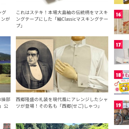
ング
これはステキ！本場大島紬の伝統柄をマスキ
16
インが
ングテープにした「紬Classicマスキングテー
プ」
17
18
体操部
西郷隆盛の礼装を現代風にアレンジしたシャ
19
市」公
ツが登場！その名も「西郷(せご)しゃつ」