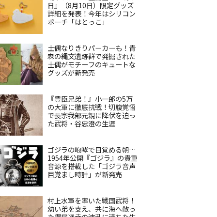
日』（8月10日）限定グッズ
詳細を発表！今年はシリコン
ポーチ「はとっこ」
土偶なりきりパーカーも！青
森の縄文遺跡群で発掘された
土偶がモチーフのキュートな
グッズが新発売
『豊臣兄弟！』小一郎の5万
の大軍に徹底抗戦！切腹覚悟
で長宗我部元親に降伏を迫っ
た武将・谷忠澄の生涯
ゴジラの咆哮で目覚める朝…
1954年公開『ゴジラ』の貴重
音源を搭載した「ゴジラ音声
目覚まし時計」が新発売
村上水軍を率いた戦国武将！
幼い弟を支え、共に海へ散っ
た得居通幸の波乱に満ちた生