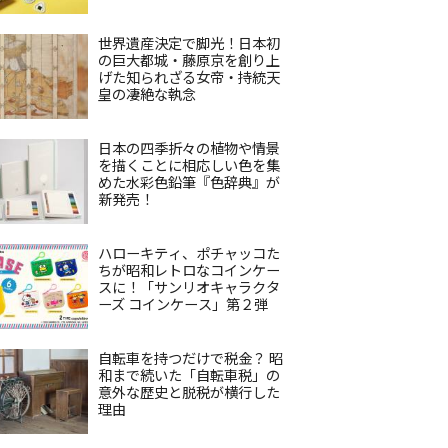
世界遺産決定で脚光！日本初
の巨大都城・藤原京を創り上
げた知られざる女帝・持統天
皇の凄絶な執念
日本の四季折々の植物や情景
を描くことに相応しい色を集
めた水彩色鉛筆『色辞典』が
新発売！
ハローキティ、ポチャッコた
ちが昭和レトロなコインケー
スに！「サンリオキャラクタ
ーズ コインケース」第２弾
自転車を持つだけで税金？ 昭
和まで続いた「自転車税」の
意外な歴史と脱税が横行した
理由