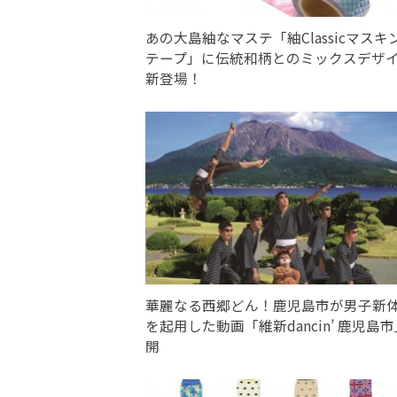
あの大島紬なマステ「紬Classicマスキ
テープ」に伝統和柄とのミックスデザ
新登場！
華麗なる西郷どん！鹿児島市が男子新
を起用した動画「維新dancin’ 鹿児島
開