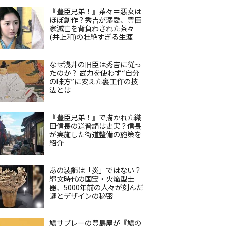
『豊臣兄弟！』茶々＝悪女は
ほぼ創作？秀吉が溺愛、豊臣
家滅亡を背負わされた茶々
(井上和)の壮絶すぎる生涯
なぜ浅井の旧臣は秀吉に従っ
たのか？ 武力を使わず“自分
の味方”に変えた裏工作の技
法とは
『豊臣兄弟！』で描かれた織
田信長の道普請は史実？信長
が実施した街道整備の施策を
紹介
あの装飾は「炎」ではない？
縄文時代の国宝・火焔型土
器、5000年前の人々が刻んだ
謎とデザインの秘密
鳩サブレーの豊島屋が『鳩の