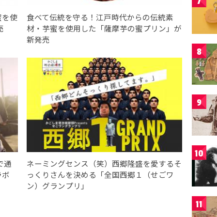
7
蜜を使
食べて伝統を守る！江戸時代からの伝統素
売
材・芋蜜を使用した「薩摩芋の蜜プリン」が
新発売
8
9
10
で通
ネーミングセンス（笑）西郷隆盛を愛するそ
ラボ
っくりさんを決める「全国西郷１（せごワ
ン）グランプリ」
11