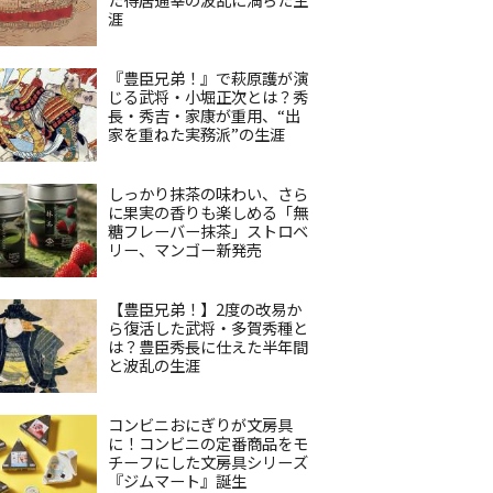
涯
『豊臣兄弟！』で萩原護が演
じる武将・小堀正次とは？秀
長・秀吉・家康が重用、“出
家を重ねた実務派”の生涯
しっかり抹茶の味わい、さら
に果実の香りも楽しめる「無
糖フレーバー抹茶」ストロベ
リー、マンゴー新発売
【豊臣兄弟！】2度の改易か
ら復活した武将・多賀秀種と
は？豊臣秀長に仕えた半年間
と波乱の生涯
コンビニおにぎりが文房具
に！コンビニの定番商品をモ
チーフにした文房具シリーズ
『ジムマート』誕生