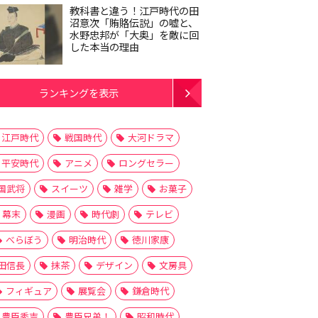
教科書と違う！江戸時代の田
沼意次「賄賂伝説」の嘘と、
水野忠邦が「大奥」を敵に回
した本当の理由
ランキングを表示
江戸時代
戦国時代
大河ドラマ
平安時代
アニメ
ロングセラー
国武将
スイーツ
雑学
お菓子
幕末
漫画
時代劇
テレビ
べらぼう
明治時代
徳川家康
田信長
抹茶
デザイン
文房具
フィギュア
展覧会
鎌倉時代
豊臣秀吉
豊臣兄弟！
昭和時代