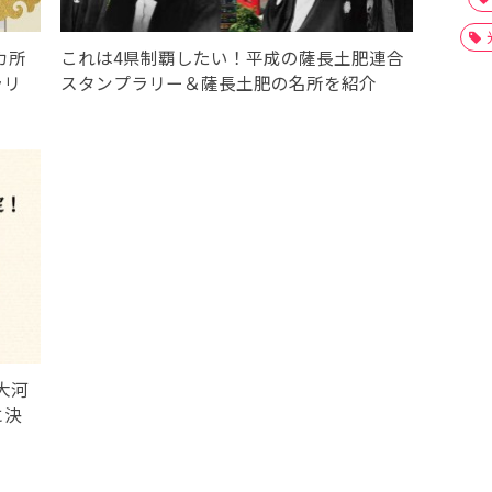
カ所
これは4県制覇したい！平成の薩長土肥連合
ラリ
スタンプラリー＆薩長土肥の名所を紹介
大河
に決