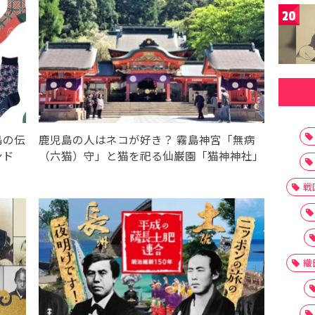
20
島の伝
鹿児島の人はネコが好き？ 霧島神宮「無病
ンド
（六猫）守」と猫を祀る仙巌園「猫神神社」
戦
織