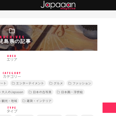
ARCHIVES
児島県の記事
AREA
エリア
CATEGORY
カテゴリー
アート
エンターテイメント
グルメ
ファッション
大人のJapaaan
日本の古写真
日本画・浮世絵
観光・地域
雑貨・インテリア
TYPE
タイプ