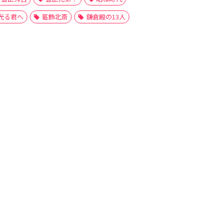
光る君へ
葛飾北斎
鎌倉殿の13人