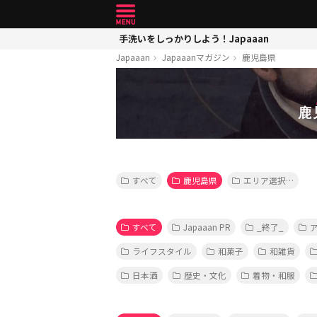
手洗いをしっかりしよう！Japaaan
Japaaan
Japaaanマガジン
鹿児島県
鹿
すべて
鹿児島県
エリア選択…
すべて
Japaaan PR
_終了_
ライフスタイル
和菓子
和雑貨
日本酒
歴史・文化
着物・和服