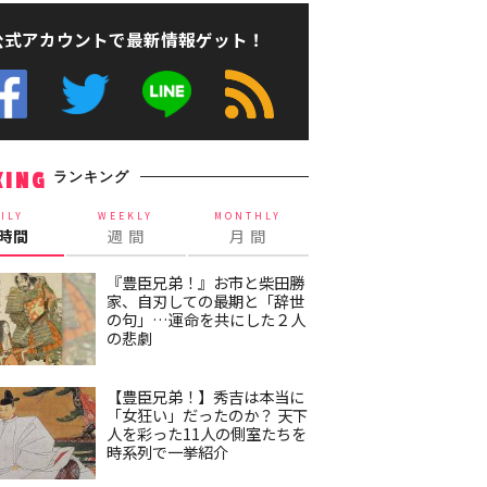
公式アカウントで最新情報ゲット！
ランキング
KING
ILY
WEEKLY
MONTHLY
4時間
週 間
月 間
『豊臣兄弟！』お市と柴田勝
家、自刃しての最期と「辞世
の句」…運命を共にした２人
の悲劇
【豊臣兄弟！】秀吉は本当に
「女狂い」だったのか？ 天下
人を彩った11人の側室たちを
時系列で一挙紹介