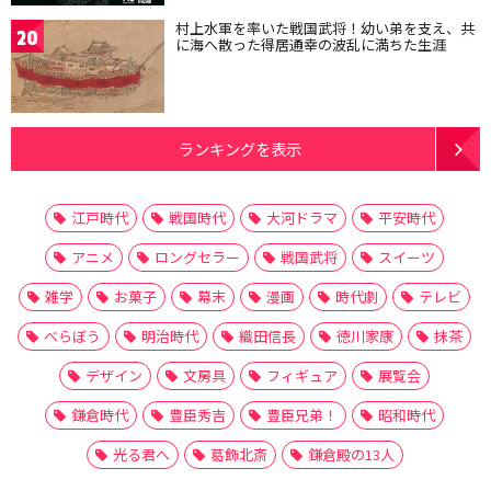
村上水軍を率いた戦国武将！幼い弟を支え、共
20
に海へ散った得居通幸の波乱に満ちた生涯
ランキングを表示
江戸時代
戦国時代
大河ドラマ
平安時代
アニメ
ロングセラー
戦国武将
スイーツ
雑学
お菓子
幕末
漫画
時代劇
テレビ
べらぼう
明治時代
織田信長
徳川家康
抹茶
デザイン
文房具
フィギュア
展覧会
鎌倉時代
豊臣秀吉
豊臣兄弟！
昭和時代
光る君へ
葛飾北斎
鎌倉殿の13人