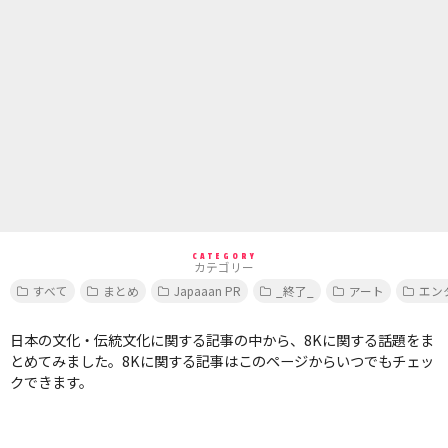
CATEGORY
カテゴリー
すべて
まとめ
Japaaan PR
_終了_
アート
エン
日本の文化・伝統文化に関する記事の中から、8Kに関する話題をま
とめてみました。8Kに関する記事はこのページからいつでもチェッ
クできます。