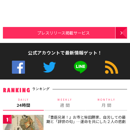
プレスリリース掲載サービス
公式アカウントで最新情報ゲット！
ランキング
RANKING
DAILY
WEEKLY
MONTHLY
24時間
週 間
月 間
『豊臣兄弟！』お市と柴田勝家、自刃しての最
1
期と「辞世の句」…運命を共にした２人の悲劇