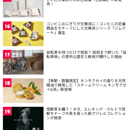
売！
コンビニおにぎりが文房具に！コンビニの定番
16
商品をモチーフにした文房具シリーズ『ジムマ
ート』誕生
自転車を持つだけで税金？ 昭和まで続いた「自
17
転車税」の意外な歴史と脱税が横行した理由
【季節・数量限定】キンモクセイの香りを天然
18
精油で再現した「スチームクリーム キンモクセ
イ&茶」新登場
怪獣革を纏う！ダダ、エレキング…ウルトラ怪
19
獣モチーフの革を使った新アパレルコレクショ
ンが発表