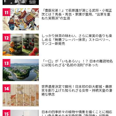
『豊臣兄弟！』で萩原護が演じる武将・小堀正
11
次とは？秀長・秀吉・家康が重用、“出家を重
ねた実務派”の生涯
しっかり抹茶の味わい、さらに果実の香りも楽
12
しめる「無糖フレーバー抹茶」ストロベリー、
マンゴー新発売
「一口」が「いもあらい」！？ 日本の難読地名
13
には知られざる“名前の法則”があった
世界遺産決定で脚光！日本初の巨大都城・藤原
14
京を創り上げた知られざる女帝・持統天皇の凄
絶な執念
日本の四季折々の植物や情景を描くことに相応
15
しい色を集めた水彩色鉛筆『色辞典』が新発