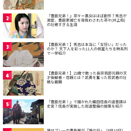
『豊臣兄弟！』茶々＝悪女はほぼ創作？秀吉が
2
溺愛、豊臣家滅亡を背負わされた茶々(井上和)
の壮絶すぎる生涯
【豊臣兄弟！】秀吉は本当に「女狂い」だった
3
のか？ 天下人を彩った11人の側室たちを時系列
で一挙紹介
【豊臣兄弟！】22歳で散った長宗我部元親の天
4
才後継者・信親とは？武勇を奮った若武者の壮
絶な最期
『豊臣兄弟！』で描かれた織田信長の道普請は
5
史実？信長が実施した街道整備の施策を紹介
鳩サブレーの豊島屋が『鳩の日』（8月10日）