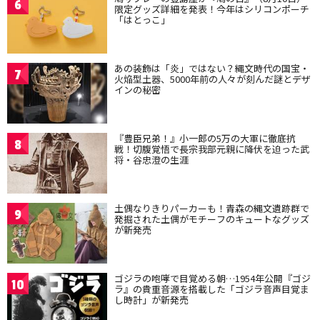
6
限定グッズ詳細を発表！今年はシリコンポーチ
「はとっこ」
あの装飾は「炎」ではない？縄文時代の国宝・
7
火焔型土器、5000年前の人々が刻んだ謎とデザ
インの秘密
『豊臣兄弟！』小一郎の5万の大軍に徹底抗
8
戦！切腹覚悟で長宗我部元親に降伏を迫った武
将・谷忠澄の生涯
土偶なりきりパーカーも！青森の縄文遺跡群で
9
発掘された土偶がモチーフのキュートなグッズ
が新発売
ゴジラの咆哮で目覚める朝…1954年公開『ゴジ
10
ラ』の貴重音源を搭載した「ゴジラ音声目覚ま
し時計」が新発売