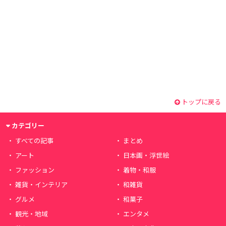
トップに戻る
カテゴリー
すべての記事
まとめ
アート
日本画・浮世絵
ファッション
着物・和服
雑貨・インテリア
和雑貨
グルメ
和菓子
観光・地域
エンタメ