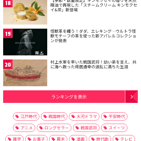
【季節・数量限定】キンモクセイの香りを天然
18
精油で再現した「スチームクリーム キンモクセ
イ&茶」新登場
怪獣革を纏う！ダダ、エレキング…ウルトラ怪
19
獣モチーフの革を使った新アパレルコレクショ
ンが発表
村上水軍を率いた戦国武将！幼い弟を支え、共
20
に海へ散った得居通幸の波乱に満ちた生涯
ランキングを表示
江戸時代
戦国時代
大河ドラマ
平安時代
アニメ
ロングセラー
戦国武将
スイーツ
雑学
お菓子
幕末
漫画
時代劇
テレビ