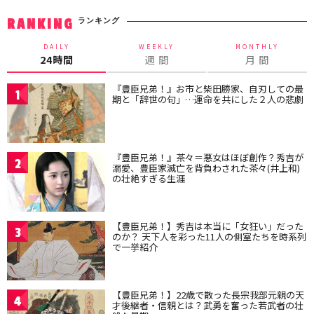
ランキング
RANKING
DAILY
WEEKLY
MONTHLY
24時間
週 間
月 間
『豊臣兄弟！』お市と柴田勝家、自刃しての最
1
期と「辞世の句」…運命を共にした２人の悲劇
『豊臣兄弟！』茶々＝悪女はほぼ創作？秀吉が
2
溺愛、豊臣家滅亡を背負わされた茶々(井上和)
の壮絶すぎる生涯
【豊臣兄弟！】秀吉は本当に「女狂い」だった
3
のか？ 天下人を彩った11人の側室たちを時系列
で一挙紹介
【豊臣兄弟！】22歳で散った長宗我部元親の天
4
才後継者・信親とは？武勇を奮った若武者の壮