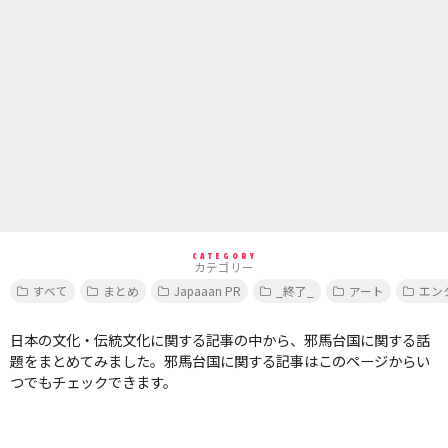
CATEGORY
カテゴリー
すべて
まとめ
Japaaan PR
_終了_
アート
エン
日本の文化・伝統文化に関する記事の中から、邪馬台国に関する話
題をまとめてみました。邪馬台国に関する記事はこのページからい
つでもチェックできます。