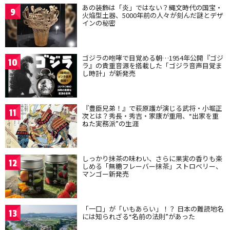
あの装飾は「炎」ではない？縄文時代の国宝・
9
火焔型土器、5000年前の人々が刻んだ謎とデザ
インの秘密
ゴジラの咆哮で目覚める朝…1954年公開『ゴジ
10
ラ』の貴重音源を搭載した「ゴジラ音声目覚ま
し時計」が新発売
『豊臣兄弟！』で萩原護が演じる武将・小堀正
11
次とは？秀長・秀吉・家康が重用、“出家を重
ねた実務派”の生涯
しっかり抹茶の味わい、さらに果実の香りも楽
12
しめる「無糖フレーバー抹茶」ストロベリー、
マンゴー新発売
「一口」が「いもあらい」！？ 日本の難読地名
13
には知られざる“名前の法則”があった