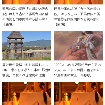
邪馬台国の場所「九州説vs畿内
邪馬台国の場所「九州説vs畿内
説」はもう古い？邪馬台国と倭
説」はもう古い？邪馬台国と倭
の情勢を国際関係から読み解く
の情勢を国際関係から読み解く
【後編】
【前編】
届け出が受理されれば殺しても
1000人もの女奴隷が奉仕？実は
OK…恐ろしすぎた日本の「奴隷
２人いた？多くの謎に包まれた
制度」と驚くべき撤廃の理由
邪馬台国の女王「卑弥呼」