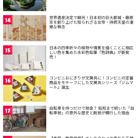
世界遺産決定で脚光！日本初の巨大都城・藤原
14
京を創り上げた知られざる女帝・持統天皇の凄
絶な執念
日本の四季折々の植物や情景を描くことに相応
15
しい色を集めた水彩色鉛筆『色辞典』が新発
売！
コンビニおにぎりが文房具に！コンビニの定番
16
商品をモチーフにした文房具シリーズ『ジムマ
ート』誕生
自転車を持つだけで税金？ 昭和まで続いた「自
17
転車税」の意外な歴史と脱税が横行した理由