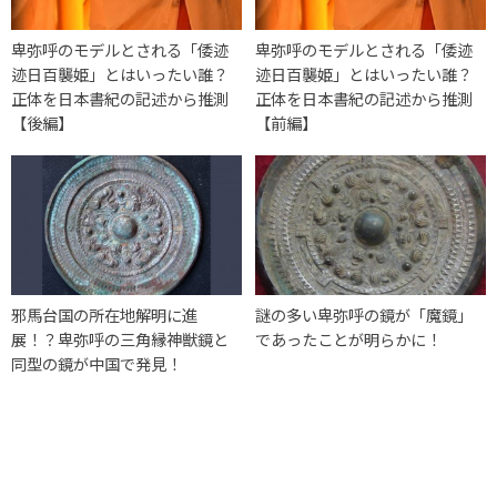
卑弥呼のモデルとされる「倭迹
卑弥呼のモデルとされる「倭迹
迹日百襲姫」とはいったい誰？
迹日百襲姫」とはいったい誰？
正体を日本書紀の記述から推測
正体を日本書紀の記述から推測
【後編】
【前編】
邪馬台国の所在地解明に進
謎の多い卑弥呼の鏡が「魔鏡」
展！？卑弥呼の三角縁神獣鏡と
であったことが明らかに！
同型の鏡が中国で発見！