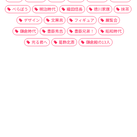
べらぼう
明治時代
織田信長
徳川家康
抹茶
デザイン
文房具
フィギュア
展覧会
鎌倉時代
豊臣秀吉
豊臣兄弟！
昭和時代
光る君へ
葛飾北斎
鎌倉殿の13人