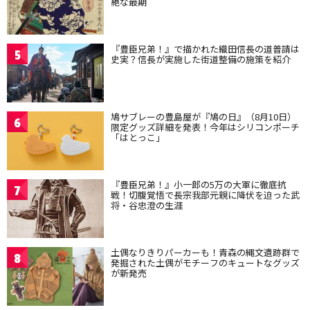
絶な最期
『豊臣兄弟！』で描かれた織田信長の道普請は
5
史実？信長が実施した街道整備の施策を紹介
鳩サブレーの豊島屋が『鳩の日』（8月10日）
6
限定グッズ詳細を発表！今年はシリコンポーチ
「はとっこ」
『豊臣兄弟！』小一郎の5万の大軍に徹底抗
7
戦！切腹覚悟で長宗我部元親に降伏を迫った武
将・谷忠澄の生涯
土偶なりきりパーカーも！青森の縄文遺跡群で
8
発掘された土偶がモチーフのキュートなグッズ
が新発売