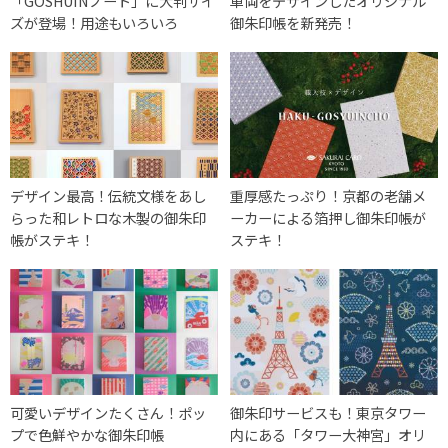
「GOSHUINノート」に大判サイ
車両をデザインしたオリジナル
ズが登場！用途もいろいろ
御朱印帳を新発売！
デザイン最高！伝統文様をあし
重厚感たっぷり！京都の老舗メ
らった和レトロな木製の御朱印
ーカーによる箔押し御朱印帳が
帳がステキ！
ステキ！
可愛いデザインたくさん！ポッ
御朱印サービスも！東京タワー
プで色鮮やかな御朱印帳
内にある「タワー大神宮」オリ