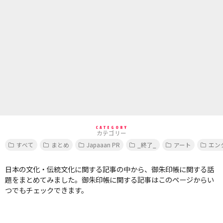
CATEGORY
カテゴリー
すべて
まとめ
Japaaan PR
_終了_
アート
エン
日本の文化・伝統文化に関する記事の中から、御朱印帳に関する話
題をまとめてみました。御朱印帳に関する記事はこのページからい
つでもチェックできます。