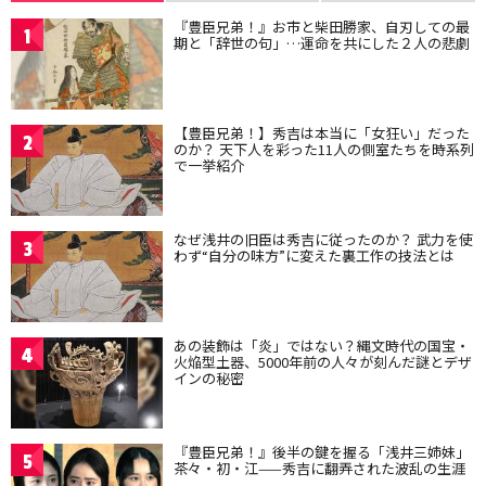
『豊臣兄弟！』お市と柴田勝家、自刃しての最
1
期と「辞世の句」…運命を共にした２人の悲劇
【豊臣兄弟！】秀吉は本当に「女狂い」だった
2
のか？ 天下人を彩った11人の側室たちを時系列
で一挙紹介
なぜ浅井の旧臣は秀吉に従ったのか？ 武力を使
3
わず“自分の味方”に変えた裏工作の技法とは
あの装飾は「炎」ではない？縄文時代の国宝・
4
火焔型土器、5000年前の人々が刻んだ謎とデザ
インの秘密
『豊臣兄弟！』後半の鍵を握る「浅井三姉妹」
5
茶々・初・江——秀吉に翻弄された波乱の生涯