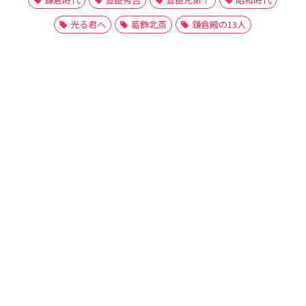
光る君へ
葛飾北斎
鎌倉殿の13人