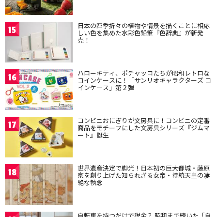
日本の四季折々の植物や情景を描くことに相応
15
しい色を集めた水彩色鉛筆『色辞典』が新発
売！
ハローキティ、ポチャッコたちが昭和レトロな
16
コインケースに！「サンリオキャラクターズ コ
インケース」第２弾
コンビニおにぎりが文房具に！コンビニの定番
17
商品をモチーフにした文房具シリーズ『ジムマ
ート』誕生
世界遺産決定で脚光！日本初の巨大都城・藤原
18
京を創り上げた知られざる女帝・持統天皇の凄
絶な執念
自転車を持つだけで税金？ 昭和まで続いた「自