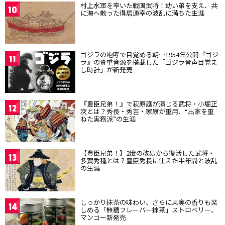
村上水軍を率いた戦国武将！幼い弟を支え、共
10
に海へ散った得居通幸の波乱に満ちた生涯
ゴジラの咆哮で目覚める朝…1954年公開『ゴジ
11
ラ』の貴重音源を搭載した「ゴジラ音声目覚ま
し時計」が新発売
『豊臣兄弟！』で萩原護が演じる武将・小堀正
12
次とは？秀長・秀吉・家康が重用、“出家を重
ねた実務派”の生涯
【豊臣兄弟！】2度の改易から復活した武将・
13
多賀秀種とは？豊臣秀長に仕えた半年間と波乱
の生涯
しっかり抹茶の味わい、さらに果実の香りも楽
14
しめる「無糖フレーバー抹茶」ストロベリー、
マンゴー新発売