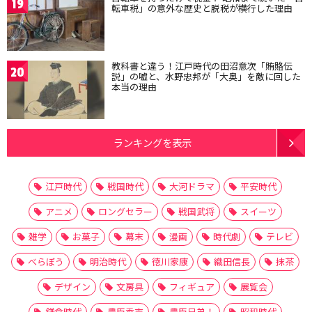
19
転車税」の意外な歴史と脱税が横行した理由
教科書と違う！江戸時代の田沼意次「賄賂伝
20
説」の嘘と、水野忠邦が「大奥」を敵に回した
本当の理由
ランキングを表示
江戸時代
戦国時代
大河ドラマ
平安時代
アニメ
ロングセラー
戦国武将
スイーツ
雑学
お菓子
幕末
漫画
時代劇
テレビ
べらぼう
明治時代
徳川家康
織田信長
抹茶
デザイン
文房具
フィギュア
展覧会
鎌倉時代
豊臣秀吉
豊臣兄弟！
昭和時代