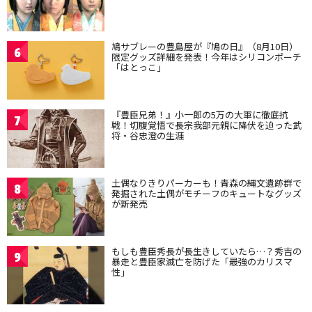
鳩サブレーの豊島屋が『鳩の日』（8月10日）
6
限定グッズ詳細を発表！今年はシリコンポーチ
「はとっこ」
『豊臣兄弟！』小一郎の5万の大軍に徹底抗
7
戦！切腹覚悟で長宗我部元親に降伏を迫った武
将・谷忠澄の生涯
土偶なりきりパーカーも！青森の縄文遺跡群で
8
発掘された土偶がモチーフのキュートなグッズ
が新発売
もしも豊臣秀長が長生きしていたら…？秀吉の
9
暴走と豊臣家滅亡を防げた「最強のカリスマ
性」