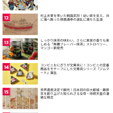
村上水軍を率いた戦国武将！幼い弟を支え、共
12
に海へ散った得居通幸の波乱に満ちた生涯
しっかり抹茶の味わい、さらに果実の香りも楽
13
しめる「無糖フレーバー抹茶」ストロベリー、
マンゴー新発売
コンビニおにぎりが文房具に！コンビニの定番
14
商品をモチーフにした文房具シリーズ『ジムマ
ート』誕生
世界遺産決定で脚光！日本初の巨大都城・藤原
15
京を創り上げた知られざる女帝・持統天皇の凄
絶な執念