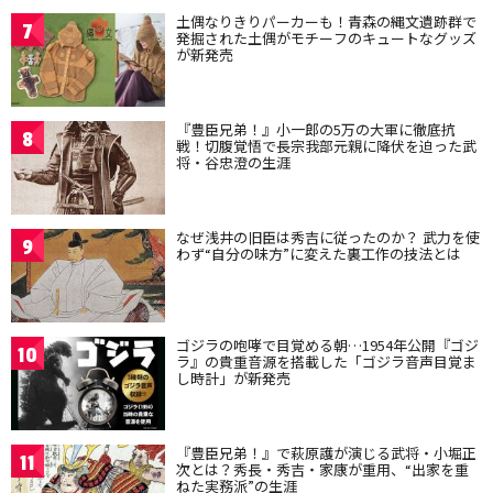
土偶なりきりパーカーも！青森の縄文遺跡群で
7
発掘された土偶がモチーフのキュートなグッズ
が新発売
『豊臣兄弟！』小一郎の5万の大軍に徹底抗
8
戦！切腹覚悟で長宗我部元親に降伏を迫った武
将・谷忠澄の生涯
なぜ浅井の旧臣は秀吉に従ったのか？ 武力を使
9
わず“自分の味方”に変えた裏工作の技法とは
ゴジラの咆哮で目覚める朝…1954年公開『ゴジ
10
ラ』の貴重音源を搭載した「ゴジラ音声目覚ま
し時計」が新発売
『豊臣兄弟！』で萩原護が演じる武将・小堀正
11
次とは？秀長・秀吉・家康が重用、“出家を重
ねた実務派”の生涯