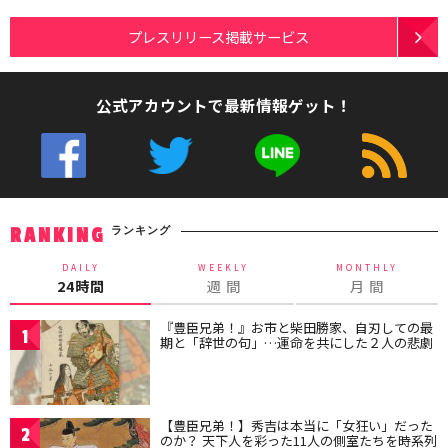
プレスリリース掲載サービス
公式アカウントで最新情報ゲット！
ランキング
RANKING
DAILY
WEEKLY
MONTHLY
24時間
週 間
月 間
『豊臣兄弟！』お市と柴田勝家、自刃しての最
1
期と「辞世の句」…運命を共にした２人の悲劇
【豊臣兄弟！】秀吉は本当に「女狂い」だった
2
のか？ 天下人を彩った11人の側室たちを時系列