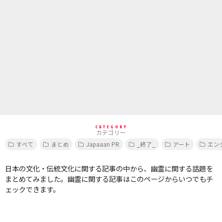
CATEGORY
カテゴリー
すべて
まとめ
Japaaan PR
_終了_
アート
エン
日本の文化・伝統文化に関する記事の中から、幽霊に関する話題を
まとめてみました。幽霊に関する記事はこのページからいつでもチ
ェックできます。