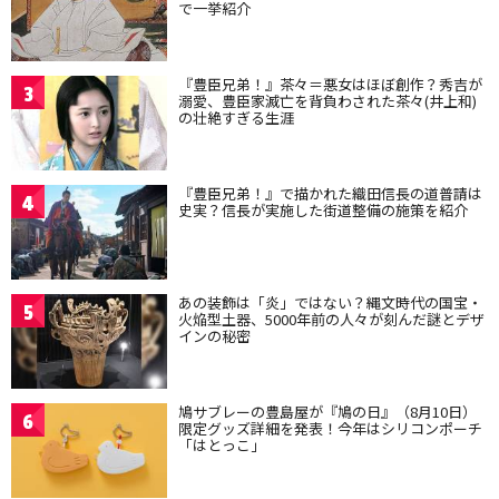
で一挙紹介
『豊臣兄弟！』茶々＝悪女はほぼ創作？秀吉が
3
溺愛、豊臣家滅亡を背負わされた茶々(井上和)
の壮絶すぎる生涯
『豊臣兄弟！』で描かれた織田信長の道普請は
4
史実？信長が実施した街道整備の施策を紹介
あの装飾は「炎」ではない？縄文時代の国宝・
5
火焔型土器、5000年前の人々が刻んだ謎とデザ
インの秘密
鳩サブレーの豊島屋が『鳩の日』（8月10日）
6
限定グッズ詳細を発表！今年はシリコンポーチ
「はとっこ」