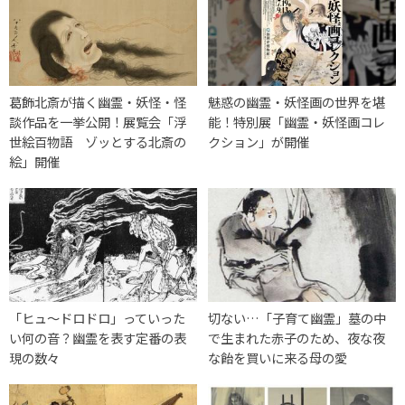
葛飾北斎が描く幽霊・妖怪・怪
魅惑の幽霊・妖怪画の世界を堪
談作品を一挙公開！展覧会「浮
能！特別展「幽霊・妖怪画コレ
世絵百物語 ゾッとする北斎の
クション」が開催
絵」開催
「ヒュ～ドロドロ」っていった
切ない…「子育て幽霊」墓の中
い何の音？幽霊を表す定番の表
で生まれた赤子のため、夜な夜
現の数々
な飴を買いに来る母の愛