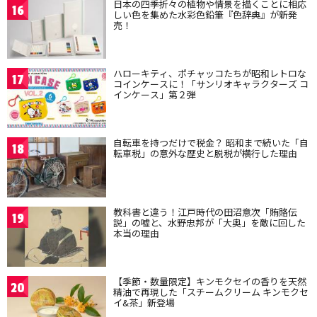
日本の四季折々の植物や情景を描くことに相応
16
しい色を集めた水彩色鉛筆『色辞典』が新発
売！
ハローキティ、ポチャッコたちが昭和レトロな
17
コインケースに！「サンリオキャラクターズ コ
インケース」第２弾
自転車を持つだけで税金？ 昭和まで続いた「自
18
転車税」の意外な歴史と脱税が横行した理由
教科書と違う！江戸時代の田沼意次「賄賂伝
19
説」の嘘と、水野忠邦が「大奥」を敵に回した
本当の理由
【季節・数量限定】キンモクセイの香りを天然
20
精油で再現した「スチームクリーム キンモクセ
イ&茶」新登場