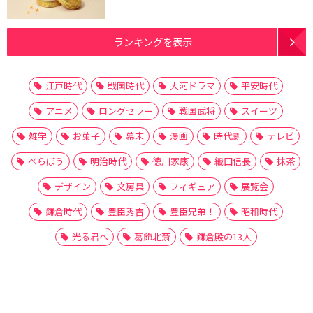
ランキングを表示
江戸時代
戦国時代
大河ドラマ
平安時代
アニメ
ロングセラー
戦国武将
スイーツ
雑学
お菓子
幕末
漫画
時代劇
テレビ
べらぼう
明治時代
徳川家康
織田信長
抹茶
デザイン
文房具
フィギュア
展覧会
鎌倉時代
豊臣秀吉
豊臣兄弟！
昭和時代
光る君へ
葛飾北斎
鎌倉殿の13人