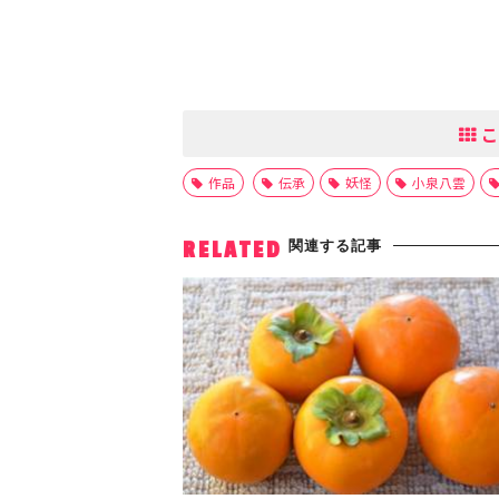
こ
作品
伝承
妖怪
小泉八雲
関連する記事
RELATED