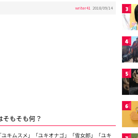
writer41
2018/09/14
3
4
5
6
はそもそも何？
「ユキムスメ」「ユキオナゴ」「雪女郎」「ユキ