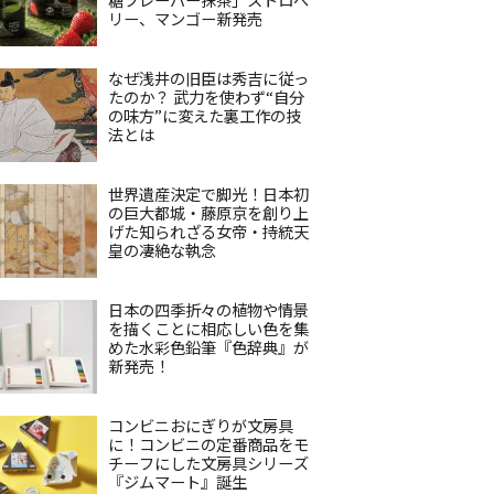
リー、マンゴー新発売
なぜ浅井の旧臣は秀吉に従っ
たのか？ 武力を使わず“自分
の味方”に変えた裏工作の技
法とは
世界遺産決定で脚光！日本初
の巨大都城・藤原京を創り上
げた知られざる女帝・持統天
皇の凄絶な執念
日本の四季折々の植物や情景
を描くことに相応しい色を集
めた水彩色鉛筆『色辞典』が
新発売！
コンビニおにぎりが文房具
に！コンビニの定番商品をモ
チーフにした文房具シリーズ
『ジムマート』誕生