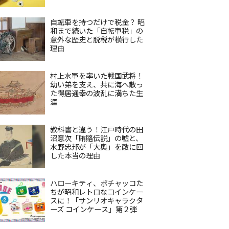
自転車を持つだけで税金？ 昭
和まで続いた「自転車税」の
意外な歴史と脱税が横行した
理由
村上水軍を率いた戦国武将！
幼い弟を支え、共に海へ散っ
た得居通幸の波乱に満ちた生
涯
教科書と違う！江戸時代の田
沼意次「賄賂伝説」の嘘と、
水野忠邦が「大奥」を敵に回
した本当の理由
ハローキティ、ポチャッコた
ちが昭和レトロなコインケー
スに！「サンリオキャラクタ
ーズ コインケース」第２弾