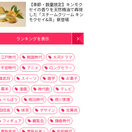
【季節・数量限定】キンモク
セイの香りを天然精油で再現
した「スチームクリーム キン
モクセイ&茶」新登場
ランキングを表示
江戸時代
戦国時代
大河ドラマ
平安時代
アニメ
ロングセラー
国武将
スイーツ
雑学
お菓子
幕末
漫画
時代劇
テレビ
べらぼう
明治時代
徳川家康
田信長
抹茶
デザイン
文房具
フィギュア
展覧会
鎌倉時代
豊臣秀吉
豊臣兄弟！
昭和時代