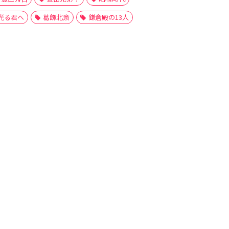
光る君へ
葛飾北斎
鎌倉殿の13人