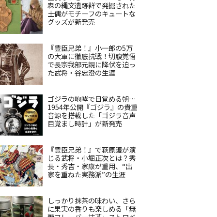
森の縄文遺跡群で発掘された
土偶がモチーフのキュートな
グッズが新発売
『豊臣兄弟！』小一郎の5万
の大軍に徹底抗戦！切腹覚悟
で長宗我部元親に降伏を迫っ
た武将・谷忠澄の生涯
ゴジラの咆哮で目覚める朝…
1954年公開『ゴジラ』の貴重
音源を搭載した「ゴジラ音声
目覚まし時計」が新発売
『豊臣兄弟！』で萩原護が演
じる武将・小堀正次とは？秀
長・秀吉・家康が重用、“出
家を重ねた実務派”の生涯
しっかり抹茶の味わい、さら
に果実の香りも楽しめる「無
糖フレーバー抹茶」ストロベ