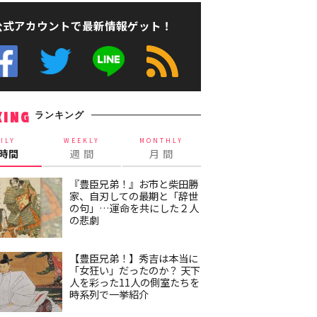
公式アカウントで最新情報ゲット！
ランキング
KING
ILY
WEEKLY
MONTHLY
4時間
週 間
月 間
『豊臣兄弟！』お市と柴田勝
家、自刃しての最期と「辞世
の句」…運命を共にした２人
の悲劇
【豊臣兄弟！】秀吉は本当に
「女狂い」だったのか？ 天下
人を彩った11人の側室たちを
時系列で一挙紹介