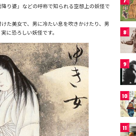
7
雪降り婆」などの呼称で知られる空想上の妖怪で
付けた美女で、男に冷たい息を吹きかけたり、男
、実に恐ろしい妖怪です。
8
9
10
11