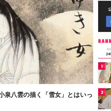
RAN
DA
2
1
2
小泉八雲の描く「雪女」とはいっ