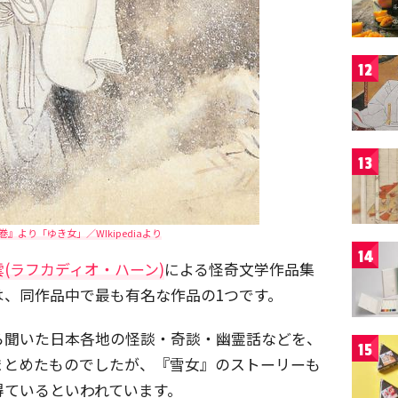
12
13
』より「ゆき女」／WIkipediaより
14
(ラフカディオ・ハーン)
による怪奇文学作品集
は、同作品中で最も有名な作品の1つです。
ら聞いた日本各地の怪談・奇談・幽霊話などを、
15
まとめたものでしたが、『雪女』のストーリーも
得ているといわれています。