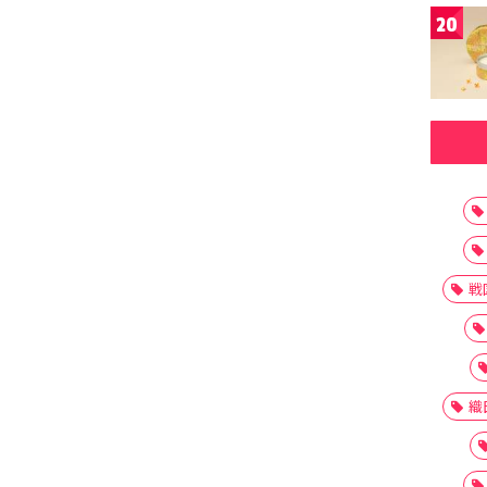
20
戦
織