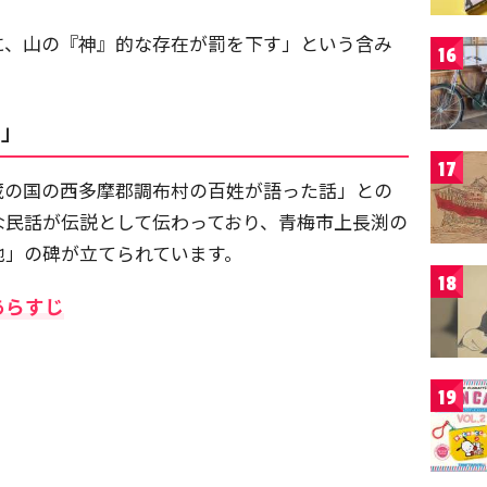
に、山の『神』的な存在が罰を下す」という含み
16
女」
17
蔵の国の西多摩郡調布村の百姓が語った話」との
な民話が伝説として伝わっており、青梅市上長渕の
地」の碑が立てられています。
18
あらすじ
19