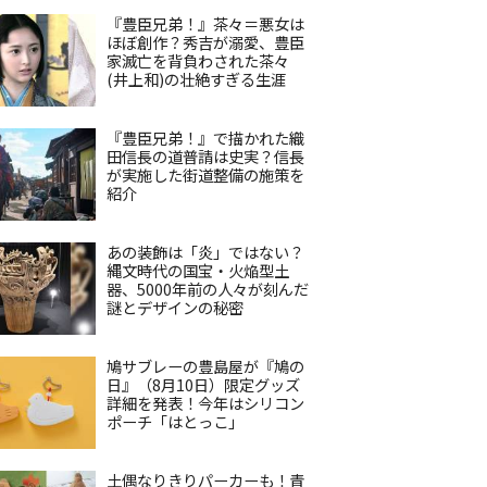
『豊臣兄弟！』茶々＝悪女は
ほぼ創作？秀吉が溺愛、豊臣
家滅亡を背負わされた茶々
(井上和)の壮絶すぎる生涯
『豊臣兄弟！』で描かれた織
田信長の道普請は史実？信長
が実施した街道整備の施策を
紹介
あの装飾は「炎」ではない？
縄文時代の国宝・火焔型土
器、5000年前の人々が刻んだ
謎とデザインの秘密
鳩サブレーの豊島屋が『鳩の
日』（8月10日）限定グッズ
詳細を発表！今年はシリコン
ポーチ「はとっこ」
土偶なりきりパーカーも！青