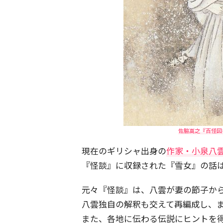
佐脇嵩之『百怪図巻
現在のギリシャ出身の
作家・小泉八雲
『怪談』に収録された『雪女』の話
元々『怪談』は、八雲が妻の節子か
八雲独自の解釈も交えて再編成し、
また、各地に伝わる伝説にヒントを