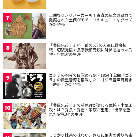
土偶なりきりパーカーも！青森の縄文遺跡群で
7
発掘された土偶がモチーフのキュートなグッズ
が新発売
『豊臣兄弟！』小一郎の5万の大軍に徹底抗
8
戦！切腹覚悟で長宗我部元親に降伏を迫った武
将・谷忠澄の生涯
ゴジラの咆哮で目覚める朝…1954年公開『ゴジ
9
ラ』の貴重音源を搭載した「ゴジラ音声目覚ま
し時計」が新発売
『豊臣兄弟！』で萩原護が演じる武将・小堀正
10
次とは？秀長・秀吉・家康が重用、“出家を重
ねた実務派”の生涯
しっかり抹茶の味わい、さらに果実の香りも楽