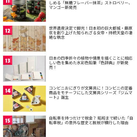
11
しめる「無糖フレーバー抹茶」ストロベリー、
マンゴー新発売
世界遺産決定で脚光！日本初の巨大都城・藤原
12
京を創り上げた知られざる女帝・持統天皇の凄
絶な執念
日本の四季折々の植物や情景を描くことに相応
13
しい色を集めた水彩色鉛筆『色辞典』が新発
売！
コンビニおにぎりが文房具に！コンビニの定番
14
商品をモチーフにした文房具シリーズ『ジムマ
ート』誕生
自転車を持つだけで税金？ 昭和まで続いた「自
15
転車税」の意外な歴史と脱税が横行した理由