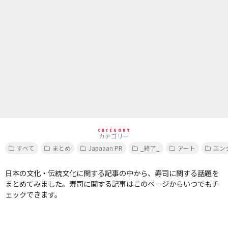
CATEGORY
カテゴリー
すべて
まとめ
Japaaan PR
_終了_
アート
エン
日本の文化・伝統文化に関する記事の中から、寿司に関する話題を
まとめてみました。寿司に関する記事はこのページからいつでもチ
ェックできます。