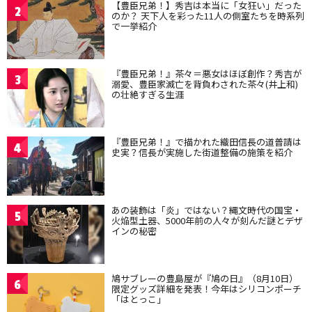
【豊臣兄弟！】秀吉は本当に「女狂い」だった
2
のか？ 天下人を彩った11人の側室たちを時系列
で一挙紹介
『豊臣兄弟！』茶々＝悪女はほぼ創作？秀吉が
3
溺愛、豊臣家滅亡を背負わされた茶々(井上和)
の壮絶すぎる生涯
『豊臣兄弟！』で描かれた織田信長の道普請は
4
史実？信長が実施した街道整備の施策を紹介
あの装飾は「炎」ではない？縄文時代の国宝・
5
火焔型土器、5000年前の人々が刻んだ謎とデザ
インの秘密
鳩サブレーの豊島屋が『鳩の日』（8月10日）
6
限定グッズ詳細を発表！今年はシリコンポーチ
「はとっこ」