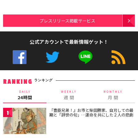
プレスリリース掲載サービス
公式アカウントで最新情報ゲット！
ランキング
RANKING
DAILY
WEEKLY
MONTHLY
24時間
週 間
月 間
『豊臣兄弟！』お市と柴田勝家、自刃しての最
1
期と「辞世の句」…運命を共にした２人の悲劇