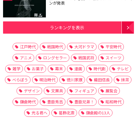
ンが発表
ランキングを表示
江戸時代
戦国時代
大河ドラマ
平安時代
アニメ
ロングセラー
戦国武将
スイーツ
雑学
お菓子
幕末
漫画
時代劇
テレビ
べらぼう
明治時代
徳川家康
織田信長
抹茶
デザイン
文房具
フィギュア
展覧会
鎌倉時代
豊臣秀吉
豊臣兄弟！
昭和時代
光る君へ
葛飾北斎
鎌倉殿の13人