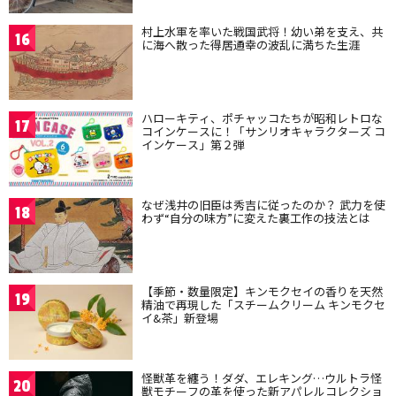
村上水軍を率いた戦国武将！幼い弟を支え、共
16
に海へ散った得居通幸の波乱に満ちた生涯
ハローキティ、ポチャッコたちが昭和レトロな
17
コインケースに！「サンリオキャラクターズ コ
インケース」第２弾
なぜ浅井の旧臣は秀吉に従ったのか？ 武力を使
18
わず“自分の味方”に変えた裏工作の技法とは
【季節・数量限定】キンモクセイの香りを天然
19
精油で再現した「スチームクリーム キンモクセ
イ&茶」新登場
怪獣革を纏う！ダダ、エレキング…ウルトラ怪
20
獣モチーフの革を使った新アパレルコレクショ