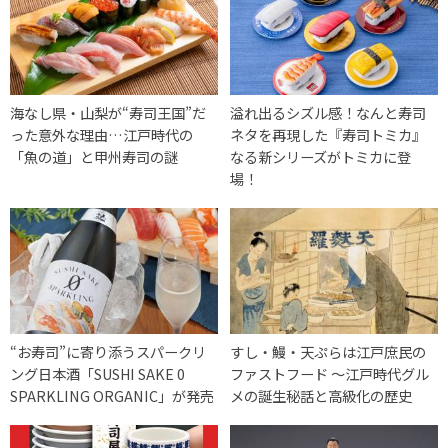
海なし県・山梨が“寿司王国”だ
溢れ出るシズル感！なんと寿司
った意外な理由…江戸時代の
ネタを再現した『寿司トミカ』
「魚の道」と甲州寿司の謎
なる新シリーズがトミカに登
場！
“お寿司”に寄り添うスパークリ
すし・鰻・天ぷらは江戸庶民の
ング日本酒「SUSHI SAKE 0
ファストフード 〜江戸時代グル
SPARKLING ORGANIC」が発売
メの誕生秘話と高級化の歴史