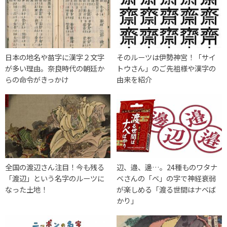
日本の地名や苗字に漢字２文字
そのルーツは伊勢神宮！「サイ
が多い理由。奈良時代の朝廷か
トウさん」のご先祖様や漢字の
らの命令がきっかけ
由来を紹介
全国の渡辺さん注目！今も残る
辺、邉、邊…。24種ものワタナ
「渡辺」という名字のルーツに
ベさんの「ベ」の字で神経衰弱
なった土地！
が楽しめる「渡る世間はナベば
かり」