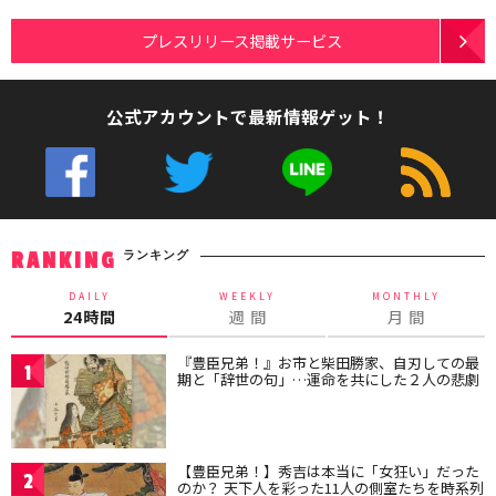
プレスリリース掲載サービス
公式アカウントで最新情報ゲット！
ランキング
RANKING
DAILY
WEEKLY
MONTHLY
24時間
週 間
月 間
『豊臣兄弟！』お市と柴田勝家、自刃しての最
1
期と「辞世の句」…運命を共にした２人の悲劇
【豊臣兄弟！】秀吉は本当に「女狂い」だった
2
のか？ 天下人を彩った11人の側室たちを時系列