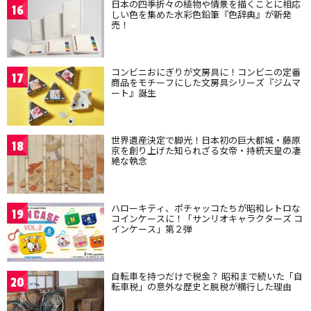
日本の四季折々の植物や情景を描くことに相応
16
しい色を集めた水彩色鉛筆『色辞典』が新発
売！
コンビニおにぎりが文房具に！コンビニの定番
17
商品をモチーフにした文房具シリーズ『ジムマ
ート』誕生
世界遺産決定で脚光！日本初の巨大都城・藤原
18
京を創り上げた知られざる女帝・持統天皇の凄
絶な執念
ハローキティ、ポチャッコたちが昭和レトロな
19
コインケースに！「サンリオキャラクターズ コ
インケース」第２弾
自転車を持つだけで税金？ 昭和まで続いた「自
20
転車税」の意外な歴史と脱税が横行した理由