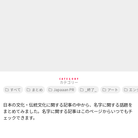
CATEGORY
カテゴリー
すべて
まとめ
Japaaan PR
_終了_
アート
エン
日本の文化・伝統文化に関する記事の中から、名字に関する話題を
まとめてみました。名字に関する記事はこのページからいつでもチ
ェックできます。