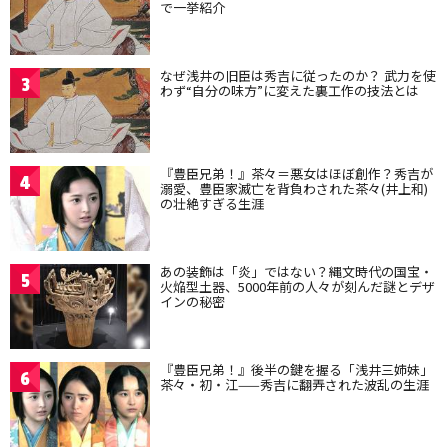
で一挙紹介
なぜ浅井の旧臣は秀吉に従ったのか？ 武力を使
3
わず“自分の味方”に変えた裏工作の技法とは
『豊臣兄弟！』茶々＝悪女はほぼ創作？秀吉が
4
溺愛、豊臣家滅亡を背負わされた茶々(井上和)
の壮絶すぎる生涯
あの装飾は「炎」ではない？縄文時代の国宝・
5
火焔型土器、5000年前の人々が刻んだ謎とデザ
インの秘密
『豊臣兄弟！』後半の鍵を握る「浅井三姉妹」
6
茶々・初・江——秀吉に翻弄された波乱の生涯