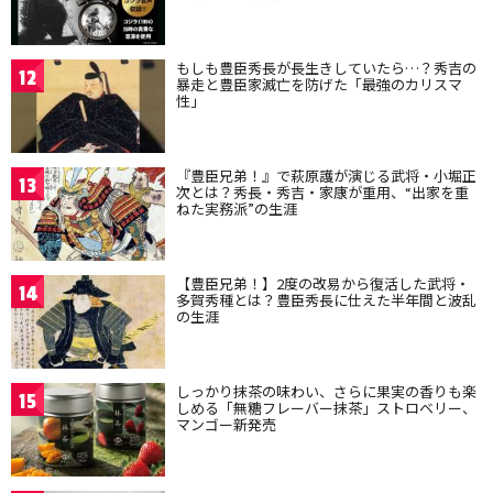
もしも豊臣秀長が長生きしていたら…？秀吉の
12
暴走と豊臣家滅亡を防げた「最強のカリスマ
性」
『豊臣兄弟！』で萩原護が演じる武将・小堀正
13
次とは？秀長・秀吉・家康が重用、“出家を重
ねた実務派”の生涯
【豊臣兄弟！】2度の改易から復活した武将・
14
多賀秀種とは？豊臣秀長に仕えた半年間と波乱
の生涯
しっかり抹茶の味わい、さらに果実の香りも楽
15
しめる「無糖フレーバー抹茶」ストロベリー、
マンゴー新発売