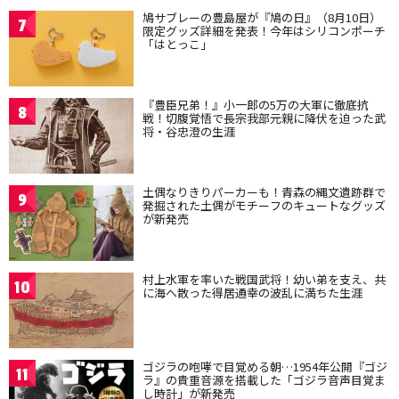
鳩サブレーの豊島屋が『鳩の日』（8月10日）
7
限定グッズ詳細を発表！今年はシリコンポーチ
「はとっこ」
『豊臣兄弟！』小一郎の5万の大軍に徹底抗
8
戦！切腹覚悟で長宗我部元親に降伏を迫った武
将・谷忠澄の生涯
土偶なりきりパーカーも！青森の縄文遺跡群で
9
発掘された土偶がモチーフのキュートなグッズ
が新発売
村上水軍を率いた戦国武将！幼い弟を支え、共
10
に海へ散った得居通幸の波乱に満ちた生涯
ゴジラの咆哮で目覚める朝…1954年公開『ゴジ
11
ラ』の貴重音源を搭載した「ゴジラ音声目覚ま
し時計」が新発売