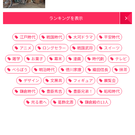
ランキングを表示
江戸時代
戦国時代
大河ドラマ
平安時代
アニメ
ロングセラー
戦国武将
スイーツ
雑学
お菓子
幕末
漫画
時代劇
テレビ
べらぼう
明治時代
徳川家康
織田信長
抹茶
デザイン
文房具
フィギュア
展覧会
鎌倉時代
豊臣秀吉
豊臣兄弟！
昭和時代
光る君へ
葛飾北斎
鎌倉殿の13人