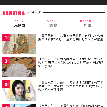
ランキング
RANKING
DAILY
WEEKLY
MONTHLY
24時間
週 間
月 間
『豊臣兄弟！』お市と柴田勝家、自刃しての最
1
期と「辞世の句」…運命を共にした２人の悲劇
【豊臣兄弟！】秀吉は本当に「女狂い」だった
2
のか？ 天下人を彩った11人の側室たちを時系列
で一挙紹介
『豊臣兄弟！』茶々＝悪女はほぼ創作？秀吉が
3
溺愛、豊臣家滅亡を背負わされた茶々(井上和)
の壮絶すぎる生涯
『豊臣兄弟！』で描かれた織田信長の道普請は