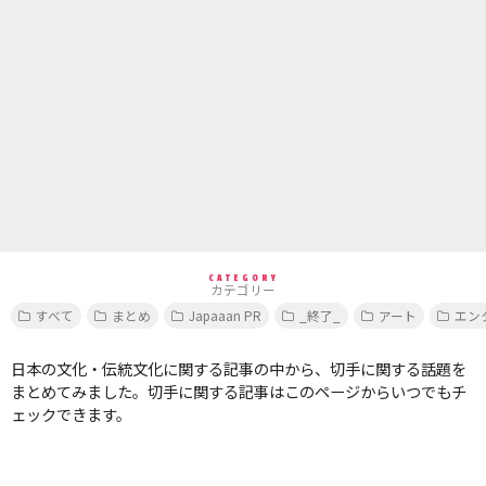
CATEGORY
カテゴリー
すべて
まとめ
Japaaan PR
_終了_
アート
エン
日本の文化・伝統文化に関する記事の中から、切手に関する話題を
まとめてみました。切手に関する記事はこのページからいつでもチ
ェックできます。