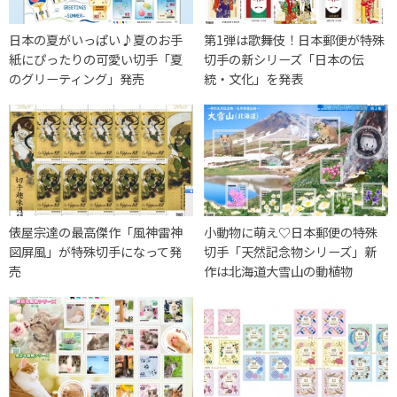
日本の夏がいっぱい♪夏のお手
第1弾は歌舞伎！日本郵便が特殊
紙にぴったりの可愛い切手「夏
切手の新シリーズ「日本の伝
のグリーティング」発売
統・文化」を発表
俵屋宗達の最高傑作「風神雷神
小動物に萌え♡日本郵便の特殊
図屏風」が特殊切手になって発
切手「天然記念物シリーズ」新
売
作は北海道大雪山の動植物