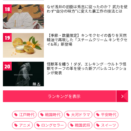
なぜ浅井の旧臣は秀吉に従ったのか？ 武力を使
18
わず“自分の味方”に変えた裏工作の技法とは
【季節・数量限定】キンモクセイの香りを天然
19
精油で再現した「スチームクリーム キンモクセ
イ&茶」新登場
怪獣革を纏う！ダダ、エレキング…ウルトラ怪
20
獣モチーフの革を使った新アパレルコレクショ
ンが発表
ランキングを表示
江戸時代
戦国時代
大河ドラマ
平安時代
アニメ
ロングセラー
戦国武将
スイーツ