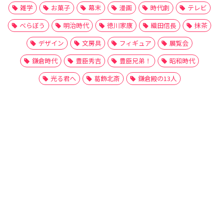
雑学
お菓子
幕末
漫画
時代劇
テレビ
べらぼう
明治時代
徳川家康
織田信長
抹茶
デザイン
文房具
フィギュア
展覧会
鎌倉時代
豊臣秀吉
豊臣兄弟！
昭和時代
光る君へ
葛飾北斎
鎌倉殿の13人