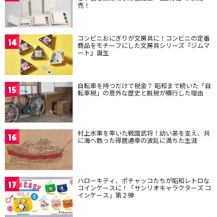
売！
コンビニおにぎりが文房具に！コンビニの定番
14
商品をモチーフにした文房具シリーズ『ジムマ
ート』誕生
自転車を持つだけで税金？ 昭和まで続いた「自
15
転車税」の意外な歴史と脱税が横行した理由
村上水軍を率いた戦国武将！幼い弟を支え、共
16
に海へ散った得居通幸の波乱に満ちた生涯
ハローキティ、ポチャッコたちが昭和レトロな
17
コインケースに！「サンリオキャラクターズ コ
インケース」第２弾