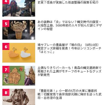
4
史実？信長が実施した街道整備の施策を紹介
あの装飾は「炎」ではない？縄文時代の国宝・
5
火焔型土器、5000年前の人々が刻んだ謎とデザ
インの秘密
鳩サブレーの豊島屋が『鳩の日』（8月10日）
6
限定グッズ詳細を発表！今年はシリコンポーチ
「はとっこ」
土偶なりきりパーカーも！青森の縄文遺跡群で
7
発掘された土偶がモチーフのキュートなグッズ
が新発売
『豊臣兄弟！』小一郎の5万の大軍に徹底抗
8
戦！切腹覚悟で長宗我部元親に降伏を迫った武
将・谷忠澄の生涯