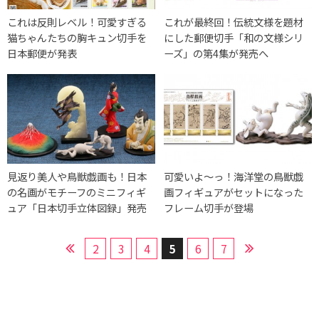
これは反則レベル！可愛すぎる
これが最終回！伝統文様を題材
猫ちゃんたちの胸キュン切手を
にした郵便切手「和の文様シリ
日本郵便が発表
ーズ」の第4集が発売へ
見返り美人や鳥獣戯画も！日本
可愛いよ〜っ！海洋堂の鳥獣戯
の名画がモチーフのミニフィギ
画フィギュアがセットになった
ュア「日本切手立体図録」発売
フレーム切手が登場
2
3
4
5
6
7