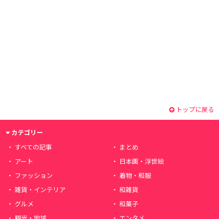
トップに戻る
カテゴリー
すべての記事
まとめ
アート
日本画・浮世絵
ファッション
着物・和服
雑貨・インテリア
和雑貨
グルメ
和菓子
観光・地域
エンタメ