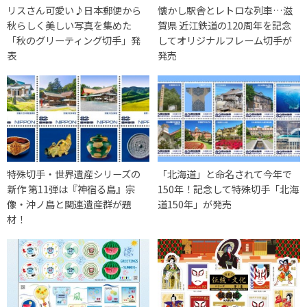
リスさん可愛い♪日本郵便から
懐かし駅舎とレトロな列車…滋
秋らしく美しい写真を集めた
賀県 近江鉄道の120周年を記念
「秋のグリーティング切手」発
してオリジナルフレーム切手が
表
発売
特殊切手・世界遺産シリーズの
「北海道」と命名されて今年で
新作 第11弾は『神宿る島』宗
150年！記念して特殊切手「北海
像・沖ノ島と関連遺産群が題
道150年」が発売
材！