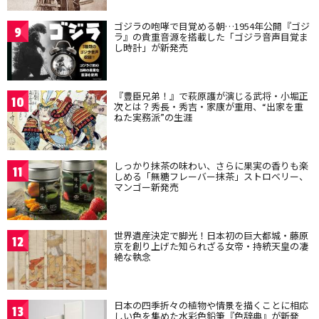
ゴジラの咆哮で目覚める朝…1954年公開『ゴジ
9
ラ』の貴重音源を搭載した「ゴジラ音声目覚ま
し時計」が新発売
『豊臣兄弟！』で萩原護が演じる武将・小堀正
10
次とは？秀長・秀吉・家康が重用、“出家を重
ねた実務派”の生涯
しっかり抹茶の味わい、さらに果実の香りも楽
11
しめる「無糖フレーバー抹茶」ストロベリー、
マンゴー新発売
世界遺産決定で脚光！日本初の巨大都城・藤原
12
京を創り上げた知られざる女帝・持統天皇の凄
絶な執念
日本の四季折々の植物や情景を描くことに相応
13
しい色を集めた水彩色鉛筆『色辞典』が新発