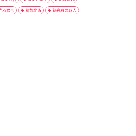
光る君へ
葛飾北斎
鎌倉殿の13人