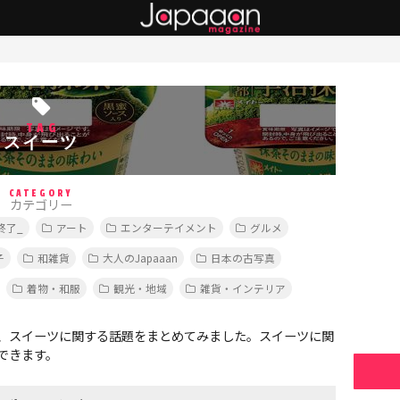
TAG
スイーツ
CATEGORY
カテゴリー
終了_
アート
エンターテイメント
グルメ
子
和雑貨
大人のJapaaan
日本の古写真
着物・和服
観光・地域
雑貨・インテリア
、スイーツに関する話題をまとめてみました。スイーツに関
できます。