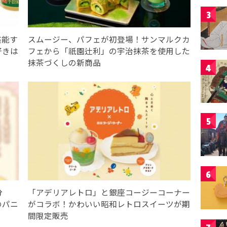
3
堪能す
スムージー、パフェが初登場！サンマルクカ
好きは
フェから「祇園辻利」の宇治抹茶を使用した
抹茶づくしの新商品
4
5
6
分
「アデリアレトロ」と銀座コージーコーナー
のパニ
がコラボ！かわいい昭和レトロスイーツが期
間限定販売