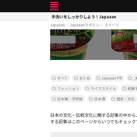
手洗いをしっかりしよう！Japaaan
Japaaan
Japaaanマガジン
スイーツ
すべて
まとめ
Japaaan PR
_
ファッション
ライフスタイル
和菓
日本画・浮世絵
日本酒
歴史・文化
日本の文化・伝統文化に関する記事の中から
する記事はこのページからいつでもチェック