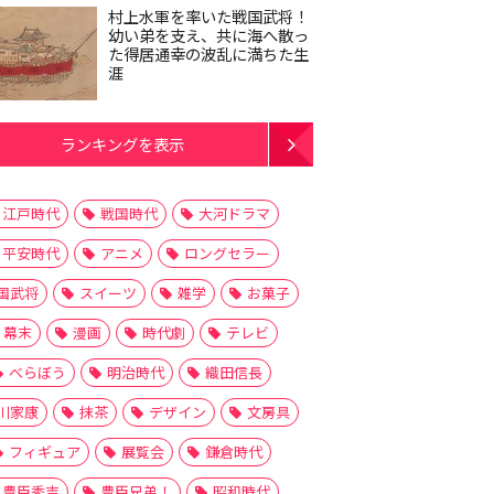
村上水軍を率いた戦国武将！
幼い弟を支え、共に海へ散っ
た得居通幸の波乱に満ちた生
涯
ランキングを表示
江戸時代
戦国時代
大河ドラマ
平安時代
アニメ
ロングセラー
国武将
スイーツ
雑学
お菓子
幕末
漫画
時代劇
テレビ
べらぼう
明治時代
織田信長
川家康
抹茶
デザイン
文房具
フィギュア
展覧会
鎌倉時代
豊臣秀吉
豊臣兄弟！
昭和時代