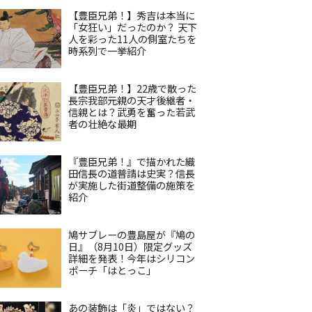
【豊臣兄弟！】秀吉は本当に
「女狂い」だったのか？ 天下
人を彩った11人の側室たちを
時系列で一挙紹介
【豊臣兄弟！】22歳で散った
長宗我部元親の天才後継者・
信親とは？武勇を奮った若武
者の壮絶な最期
『豊臣兄弟！』で描かれた織
田信長の道普請は史実？信長
が実施した街道整備の施策を
紹介
鳩サブレーの豊島屋が『鳩の
日』（8月10日）限定グッズ
詳細を発表！今年はシリコン
ポーチ「はとっこ」
あの装飾は「炎」ではない？