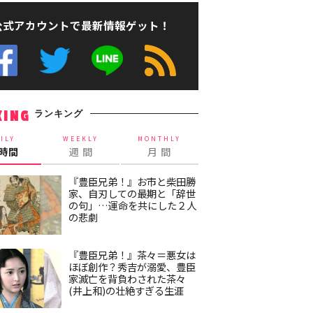
公式アカウントで最新情報ゲット！
ランキング
KING
ILY
WEEKLY
MONTHLY
4時間
週 間
月 間
『豊臣兄弟！』お市と柴田勝
家、自刃しての最期と「辞世
の句」…運命を共にした２人
の悲劇
『豊臣兄弟！』茶々＝悪女は
ほぼ創作？秀吉が溺愛、豊臣
家滅亡を背負わされた茶々
(井上和)の壮絶すぎる生涯