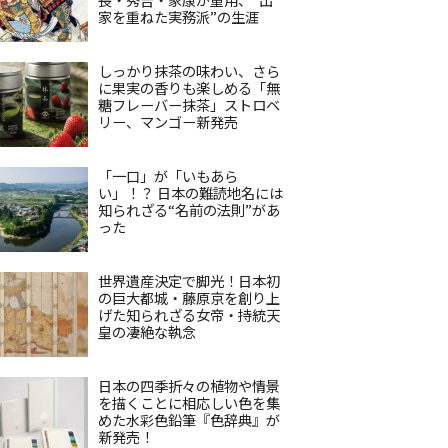
家を重ねた実務派”の生涯
しっかり抹茶の味わい、さら
に果実の香りも楽しめる「無
糖フレーバー抹茶」ストロベ
リー、マンゴー新発売
「一口」が「いもあら
い」！？ 日本の難読地名には
知られざる“名前の法則”があ
った
世界遺産決定で脚光！日本初
の巨大都城・藤原京を創り上
げた知られざる女帝・持統天
皇の凄絶な執念
日本の四季折々の植物や情景
を描くことに相応しい色を集
めた水彩色鉛筆『色辞典』が
新発売！