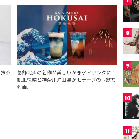
7
8
9
！抹茶
葛飾北斎の名作が美しいかき氷ドリンクに！
凱風快晴と神奈川沖浪裏がモチーフの『飲む
名画』
10
11