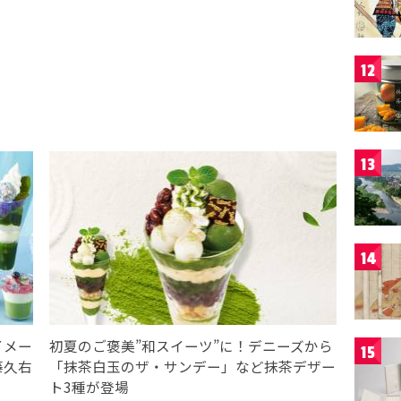
12
13
14
イメー
初夏のご褒美”和スイーツ”に！デニーズから
15
藤久右
「抹茶白玉のザ・サンデー」など抹茶デザー
ト3種が登場