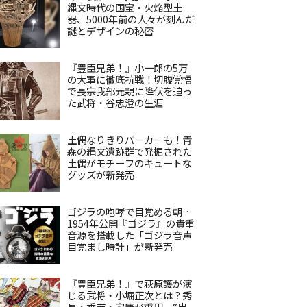
縄文時代の国宝・火焔型土
器、5000年前の人々が刻んだ
謎とデザインの秘密
『豊臣兄弟！』小一郎の5万
の大軍に徹底抗戦！切腹覚悟
で長宗我部元親に降伏を迫っ
た武将・谷忠澄の生涯
土偶なりきりパーカーも！青
森の縄文遺跡群で発掘された
土偶がモチーフのキュートな
グッズが新発売
ゴジラの咆哮で目覚める朝…
1954年公開『ゴジラ』の貴重
音源を搭載した「ゴジラ音声
目覚まし時計」が新発売
『豊臣兄弟！』で萩原護が演
じる武将・小堀正次とは？秀
長・秀吉・家康が重用、“出