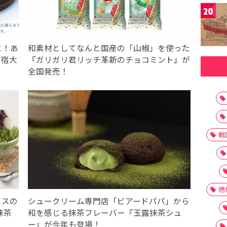
20
に！あ
和素材としてなんと国産の「山椒」を使った
の宿大
『ガリガリ君リッチ革新のチョコミント』が
全国発売！
戦
徳
イスの
シュークリーム専門店「ビアードパパ」から
抹茶
和を感じる抹茶フレーバー『玉露抹茶シュ
ー』が今年も登場！