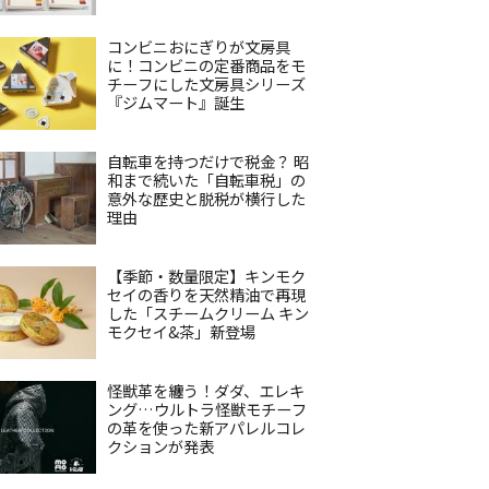
コンビニおにぎりが文房具
に！コンビニの定番商品をモ
チーフにした文房具シリーズ
『ジムマート』誕生
自転車を持つだけで税金？ 昭
和まで続いた「自転車税」の
意外な歴史と脱税が横行した
理由
【季節・数量限定】キンモク
セイの香りを天然精油で再現
した「スチームクリーム キン
モクセイ&茶」新登場
怪獣革を纏う！ダダ、エレキ
ング…ウルトラ怪獣モチーフ
の革を使った新アパレルコレ
クションが発表