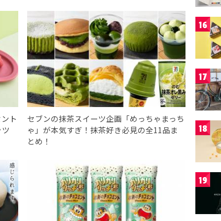
16
17
セント
セブンの抹茶スイーツ企画「めっちゃまっち
18
ッツ
ゃ」が本気すぎ！抹茶好き必見の全11品ま
とめ！
19