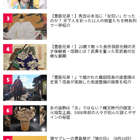
【豊臣兄弟！】秀吉は本当に「女狂い」だった
3
のか？ 天下人を彩った11人の側室たちを時系列
で一挙紹介
【豊臣兄弟！】22歳で散った長宗我部元親の天
4
才後継者・信親とは？武勇を奮った若武者の壮
絶な最期
『豊臣兄弟！』で描かれた織田信長の道普請は
5
史実？信長が実施した街道整備の施策を紹介
あの装飾は「炎」ではない？縄文時代の国宝・
6
火焔型土器、5000年前の人々が刻んだ謎とデザ
インの秘密
鳩サブレーの豊島屋が『鳩の日』（8月10日）