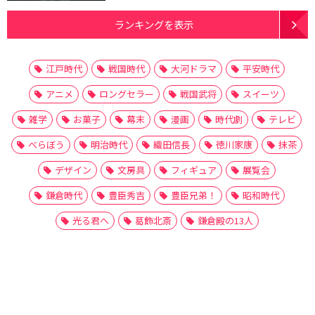
ランキングを表示
江戸時代
戦国時代
大河ドラマ
平安時代
アニメ
ロングセラー
戦国武将
スイーツ
雑学
お菓子
幕末
漫画
時代劇
テレビ
べらぼう
明治時代
織田信長
徳川家康
抹茶
デザイン
文房具
フィギュア
展覧会
鎌倉時代
豊臣秀吉
豊臣兄弟！
昭和時代
光る君へ
葛飾北斎
鎌倉殿の13人