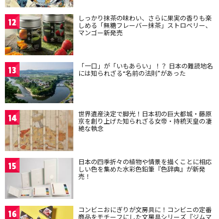
しっかり抹茶の味わい、さらに果実の香りも楽
12
しめる「無糖フレーバー抹茶」ストロベリー、
マンゴー新発売
「一口」が「いもあらい」！？ 日本の難読地名
13
には知られざる“名前の法則”があった
世界遺産決定で脚光！日本初の巨大都城・藤原
14
京を創り上げた知られざる女帝・持統天皇の凄
絶な執念
日本の四季折々の植物や情景を描くことに相応
15
しい色を集めた水彩色鉛筆『色辞典』が新発
売！
コンビニおにぎりが文房具に！コンビニの定番
16
商品をモチーフにした文房具シリーズ『ジムマ