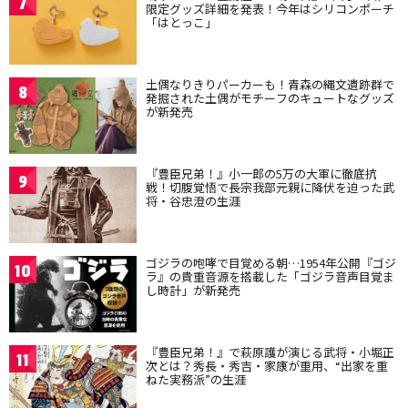
7
限定グッズ詳細を発表！今年はシリコンポーチ
「はとっこ」
土偶なりきりパーカーも！青森の縄文遺跡群で
8
発掘された土偶がモチーフのキュートなグッズ
が新発売
『豊臣兄弟！』小一郎の5万の大軍に徹底抗
9
戦！切腹覚悟で長宗我部元親に降伏を迫った武
将・谷忠澄の生涯
ゴジラの咆哮で目覚める朝…1954年公開『ゴジ
10
ラ』の貴重音源を搭載した「ゴジラ音声目覚ま
し時計」が新発売
『豊臣兄弟！』で萩原護が演じる武将・小堀正
11
次とは？秀長・秀吉・家康が重用、“出家を重
ねた実務派”の生涯