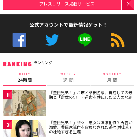
プレスリリース掲載サービス
公式アカウントで最新情報ゲット！
ランキング
RANKING
DAILY
WEEKLY
MONTHLY
24時間
週 間
月 間
『豊臣兄弟！』お市と柴田勝家、自刃しての最
1
期と「辞世の句」…運命を共にした２人の悲劇
『豊臣兄弟！』茶々＝悪女はほぼ創作？秀吉が
2
溺愛、豊臣家滅亡を背負わされた茶々(井上和)
の壮絶すぎる生涯