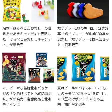
絵本「はらぺこあおむし」の世
鳩サブレー1枚の専用缶！鎌倉銘
界を穴あきキャンディで表現し
菓「鳩サブレー」が創業130年を
た「はらぺこあおむしキャンデ
記念し「鳩サブレー 1枚入缶セッ
ィ」が新発売
ト」限定販売
カルビーから葛飾北斎パッケー
夏はビールのつまみにコレ！枝
ジの『堅あげポテト 伝統の醤油
豆の王様”だだちゃ豆”を使用し
味』が新発売！定番商品も北斎
た『堅あげポテト だだちゃ豆
デザインに
味』期間限定発売