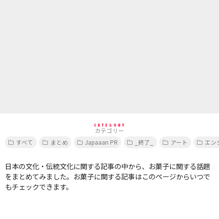
CATEGORY
カテゴリー
すべて
まとめ
Japaaan PR
_終了_
アート
エン
日本の文化・伝統文化に関する記事の中から、お菓子に関する話題
をまとめてみました。お菓子に関する記事はこのページからいつで
もチェックできます。