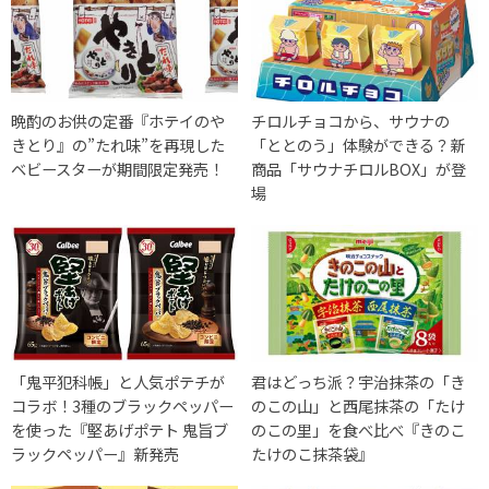
晩酌のお供の定番『ホテイのや
チロルチョコから、サウナの
きとり』の”たれ味”を再現した
「ととのう」体験ができる？新
ベビースターが期間限定発売！
商品「サウナチロルBOX」が登
場
「鬼平犯科帳」と人気ポテチが
君はどっち派？宇治抹茶の「き
コラボ！3種のブラックペッパー
のこの山」と西尾抹茶の「たけ
を使った『堅あげポテト 鬼旨ブ
のこの里」を食べ比べ『きのこ
ラックペッパー』新発売
たけのこ抹茶袋』