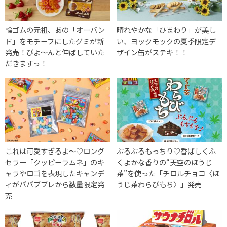
輪ゴムの元祖、あの「オーバン
晴れやかな「ひまわり」が美し
ド」をモチーフにしたグミが新
い、ヨックモックの夏季限定デ
発売！びよ～んと伸ばしていた
ザイン缶がステキ！！
だきますっ！
これは可愛すぎるよ〜♡ロング
ぷるぷるもっちり♡香ばしくふ
セラー「クッピーラムネ」のキ
くよかな香りの“天空のほうじ
ャラやロゴを表現したキャンデ
茶”を使った「チロルチョコ〈ほ
ィがパパブブレから数量限定発
うじ茶わらびもち〉」発売
売