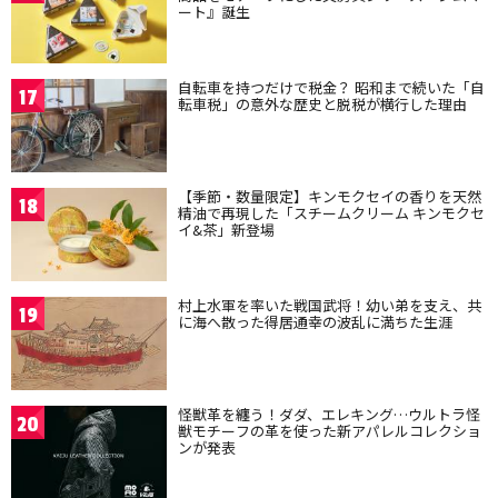
ート』誕生
自転車を持つだけで税金？ 昭和まで続いた「自
17
転車税」の意外な歴史と脱税が横行した理由
【季節・数量限定】キンモクセイの香りを天然
18
精油で再現した「スチームクリーム キンモクセ
イ&茶」新登場
村上水軍を率いた戦国武将！幼い弟を支え、共
19
に海へ散った得居通幸の波乱に満ちた生涯
怪獣革を纏う！ダダ、エレキング…ウルトラ怪
20
獣モチーフの革を使った新アパレルコレクショ
ンが発表