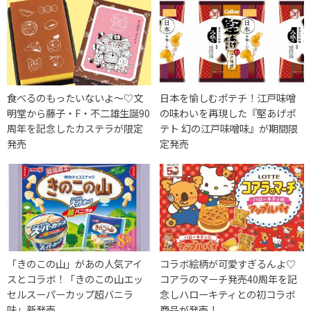
食べるのもったいないよ〜♡文
日本を愉しむポテチ！江戸味噌
明堂から藤子・F・不二雄生誕90
の味わいを再現した『堅あげポ
周年を記念したカステラが限定
テト 幻の江戸味噌味』が期間限
発売
定発売
「きのこの山」があの人気アイ
コラボ絵柄が可愛すぎるんよ♡
スとコラボ！「きのこの山エッ
コアラのマーチ発売40周年を記
セルスーパーカップ超バニラ
念しハローキティとの初コラボ
味」新発売
商品が発売！