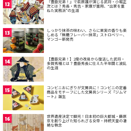
『豊臣兄弟！』で萩原護が演じる武将・小堀正
12
次とは？秀長・秀吉・家康が重用、“出家を重
ねた実務派”の生涯
しっかり抹茶の味わい、さらに果実の香りも楽
13
しめる「無糖フレーバー抹茶」ストロベリー、
マンゴー新発売
【豊臣兄弟！】2度の改易から復活した武将・
14
多賀秀種とは？豊臣秀長に仕えた半年間と波乱
の生涯
コンビニおにぎりが文房具に！コンビニの定番
15
商品をモチーフにした文房具シリーズ『ジムマ
ート』誕生
世界遺産決定で脚光！日本初の巨大都城・藤原
16
京を創り上げた知られざる女帝・持統天皇の凄
絶な執念