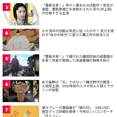
『豊臣兄弟！』茶々＝悪女はほぼ創作？秀吉が
3
溺愛、豊臣家滅亡を背負わされた茶々(井上和)
の壮絶すぎる生涯
なぜ浅井の旧臣は秀吉に従ったのか？ 武力を使
4
わず“自分の味方”に変えた裏工作の技法とは
『豊臣兄弟！』で描かれた織田信長の道普請は
5
史実？信長が実施した街道整備の施策を紹介
あの装飾は「炎」ではない？縄文時代の国宝・
6
火焔型土器、5000年前の人々が刻んだ謎とデザ
インの秘密
鳩サブレーの豊島屋が『鳩の日』（8月10日）
7
限定グッズ詳細を発表！今年はシリコンポーチ
「はとっこ」