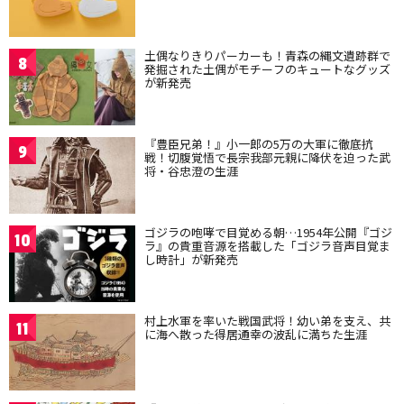
土偶なりきりパーカーも！青森の縄文遺跡群で
8
発掘された土偶がモチーフのキュートなグッズ
が新発売
『豊臣兄弟！』小一郎の5万の大軍に徹底抗
9
戦！切腹覚悟で長宗我部元親に降伏を迫った武
将・谷忠澄の生涯
ゴジラの咆哮で目覚める朝…1954年公開『ゴジ
10
ラ』の貴重音源を搭載した「ゴジラ音声目覚ま
し時計」が新発売
村上水軍を率いた戦国武将！幼い弟を支え、共
11
に海へ散った得居通幸の波乱に満ちた生涯