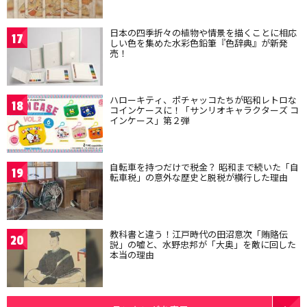
日本の四季折々の植物や情景を描くことに相応
17
しい色を集めた水彩色鉛筆『色辞典』が新発
売！
ハローキティ、ポチャッコたちが昭和レトロな
18
コインケースに！「サンリオキャラクターズ コ
インケース」第２弾
自転車を持つだけで税金？ 昭和まで続いた「自
19
転車税」の意外な歴史と脱税が横行した理由
教科書と違う！江戸時代の田沼意次「賄賂伝
20
説」の嘘と、水野忠邦が「大奥」を敵に回した
本当の理由