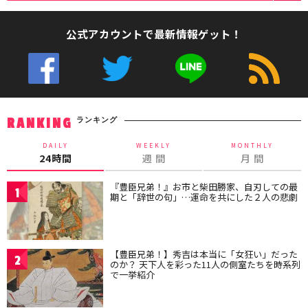
公式アカウントで最新情報ゲット！
ランキング
RANKING
DAILY
WEEKLY
MONTHLY
24時間
週 間
月 間
『豊臣兄弟！』お市と柴田勝家、自刃しての最
1
期と「辞世の句」…運命を共にした２人の悲劇
【豊臣兄弟！】秀吉は本当に「女狂い」だった
2
のか？ 天下人を彩った11人の側室たちを時系列
で一挙紹介