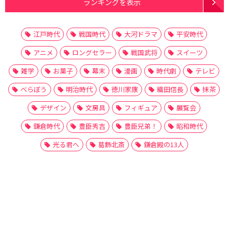
ランキングを表示
江戸時代
戦国時代
大河ドラマ
平安時代
アニメ
ロングセラー
戦国武将
スイーツ
雑学
お菓子
幕末
漫画
時代劇
テレビ
べらぼう
明治時代
徳川家康
織田信長
抹茶
デザイン
文房具
フィギュア
展覧会
鎌倉時代
豊臣秀吉
豊臣兄弟！
昭和時代
光る君へ
葛飾北斎
鎌倉殿の13人