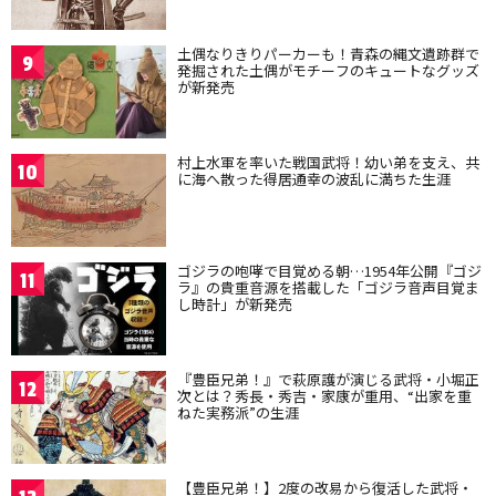
土偶なりきりパーカーも！青森の縄文遺跡群で
9
発掘された土偶がモチーフのキュートなグッズ
が新発売
村上水軍を率いた戦国武将！幼い弟を支え、共
10
に海へ散った得居通幸の波乱に満ちた生涯
ゴジラの咆哮で目覚める朝…1954年公開『ゴジ
11
ラ』の貴重音源を搭載した「ゴジラ音声目覚ま
し時計」が新発売
『豊臣兄弟！』で萩原護が演じる武将・小堀正
12
次とは？秀長・秀吉・家康が重用、“出家を重
ねた実務派”の生涯
【豊臣兄弟！】2度の改易から復活した武将・