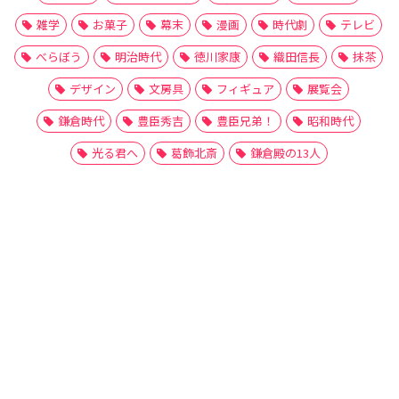
雑学
お菓子
幕末
漫画
時代劇
テレビ
べらぼう
明治時代
徳川家康
織田信長
抹茶
デザイン
文房具
フィギュア
展覧会
鎌倉時代
豊臣秀吉
豊臣兄弟！
昭和時代
光る君へ
葛飾北斎
鎌倉殿の13人