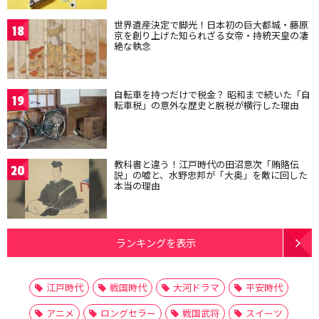
世界遺産決定で脚光！日本初の巨大都城・藤原
18
京を創り上げた知られざる女帝・持統天皇の凄
絶な執念
自転車を持つだけで税金？ 昭和まで続いた「自
19
転車税」の意外な歴史と脱税が横行した理由
教科書と違う！江戸時代の田沼意次「賄賂伝
20
説」の嘘と、水野忠邦が「大奥」を敵に回した
本当の理由
ランキングを表示
江戸時代
戦国時代
大河ドラマ
平安時代
アニメ
ロングセラー
戦国武将
スイーツ