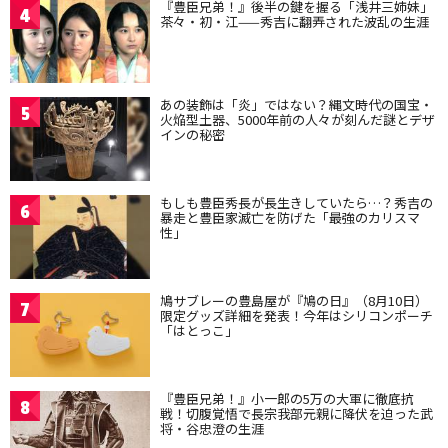
『豊臣兄弟！』後半の鍵を握る「浅井三姉妹」
4
茶々・初・江——秀吉に翻弄された波乱の生涯
あの装飾は「炎」ではない？縄文時代の国宝・
5
火焔型土器、5000年前の人々が刻んだ謎とデザ
インの秘密
もしも豊臣秀長が長生きしていたら…？秀吉の
6
暴走と豊臣家滅亡を防げた「最強のカリスマ
性」
鳩サブレーの豊島屋が『鳩の日』（8月10日）
7
限定グッズ詳細を発表！今年はシリコンポーチ
「はとっこ」
『豊臣兄弟！』小一郎の5万の大軍に徹底抗
8
戦！切腹覚悟で長宗我部元親に降伏を迫った武
将・谷忠澄の生涯