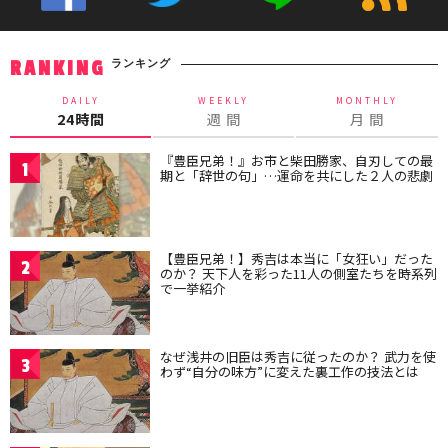
ランキング
RANKING
DAILY
WEEKLY
MONTHLY
24時間
週 間
月 間
『豊臣兄弟！』お市と柴田勝家、自刃しての最
1
期と「辞世の句」…運命を共にした２人の悲劇
【豊臣兄弟！】秀吉は本当に「女狂い」だった
2
のか？ 天下人を彩った11人の側室たちを時系列
で一挙紹介
なぜ浅井の旧臣は秀吉に従ったのか？ 武力を使
3
わず“自分の味方”に変えた裏工作の技法とは