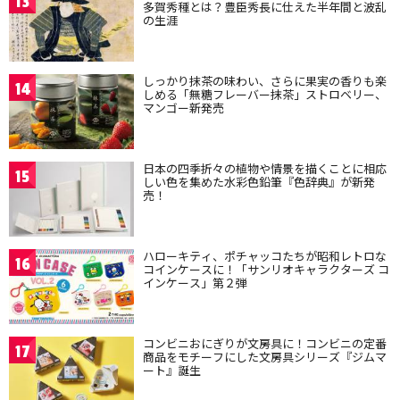
13
多賀秀種とは？豊臣秀長に仕えた半年間と波乱
の生涯
しっかり抹茶の味わい、さらに果実の香りも楽
14
しめる「無糖フレーバー抹茶」ストロベリー、
マンゴー新発売
日本の四季折々の植物や情景を描くことに相応
15
しい色を集めた水彩色鉛筆『色辞典』が新発
売！
ハローキティ、ポチャッコたちが昭和レトロな
16
コインケースに！「サンリオキャラクターズ コ
インケース」第２弾
コンビニおにぎりが文房具に！コンビニの定番
17
商品をモチーフにした文房具シリーズ『ジムマ
ート』誕生