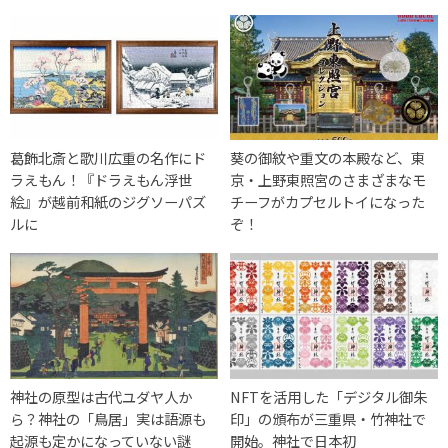
葛飾北斎と歌川広重の名作にド
葵の御紋や重文の本殿など、東
ラえもん！『ドラえもん浮世
京・上野東照宮のさまざまなモ
絵』が越前和紙のジグソーパズ
チーフがカプセルトイになった
ルに
ぞ！
神社の原型は古代ユダヤ人か
NFTを活用した「デジタル御朱
ら？神社の「鳥居」実は語源も
印」の頒布が三重県・竹神社で
起源も定かになっていない謎
開始。神社で日本初