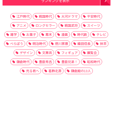
ランキングを表示
江戸時代
戦国時代
大河ドラマ
平安時代
アニメ
ロングセラー
戦国武将
スイーツ
雑学
お菓子
幕末
漫画
時代劇
テレビ
べらぼう
明治時代
徳川家康
織田信長
抹茶
デザイン
文房具
フィギュア
展覧会
鎌倉時代
豊臣秀吉
豊臣兄弟！
昭和時代
光る君へ
葛飾北斎
鎌倉殿の13人