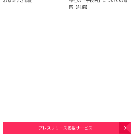
わる深すぎる闇
神社の「子授石」についての考
察【前編】
プレスリリース掲載サービス