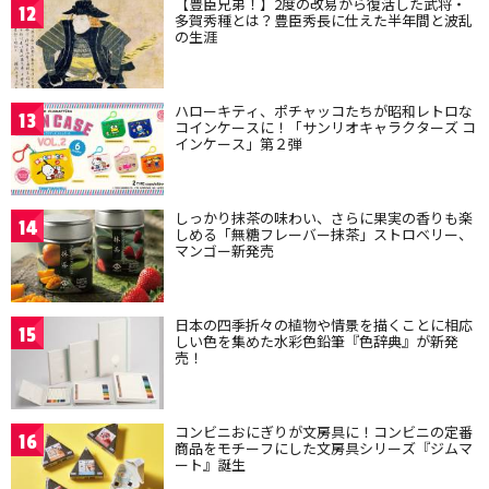
【豊臣兄弟！】2度の改易から復活した武将・
12
多賀秀種とは？豊臣秀長に仕えた半年間と波乱
の生涯
ハローキティ、ポチャッコたちが昭和レトロな
13
コインケースに！「サンリオキャラクターズ コ
インケース」第２弾
しっかり抹茶の味わい、さらに果実の香りも楽
14
しめる「無糖フレーバー抹茶」ストロベリー、
マンゴー新発売
日本の四季折々の植物や情景を描くことに相応
15
しい色を集めた水彩色鉛筆『色辞典』が新発
売！
コンビニおにぎりが文房具に！コンビニの定番
16
商品をモチーフにした文房具シリーズ『ジムマ
ート』誕生