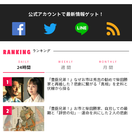
公式アカウントで最新情報ゲット！
ランキング
RANKING
DAILY
WEEKLY
MONTHLY
24時間
週 間
月 間
『豊臣兄弟！』なぜお市は秀吉の勧めで柴田勝
1
家と再婚した？悲劇に繋がる「真相」を史料と
伏線から探る
『豊臣兄弟！』お市と柴田勝家、自刃しての最
2
期と「辞世の句」…運命を共にした２人の悲劇