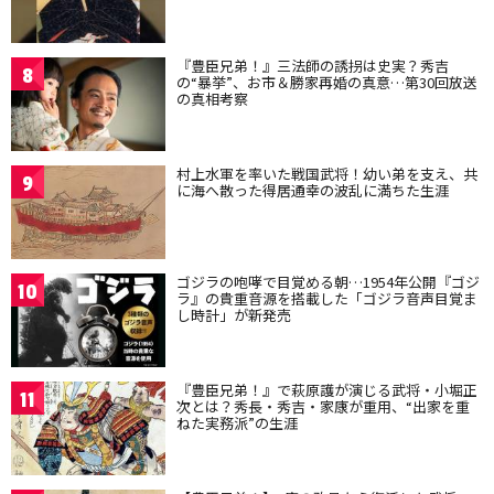
『豊臣兄弟！』三法師の誘拐は史実？秀吉
8
の“暴挙”、お市＆勝家再婚の真意…第30回放送
の真相考察
村上水軍を率いた戦国武将！幼い弟を支え、共
9
に海へ散った得居通幸の波乱に満ちた生涯
ゴジラの咆哮で目覚める朝…1954年公開『ゴジ
10
ラ』の貴重音源を搭載した「ゴジラ音声目覚ま
し時計」が新発売
『豊臣兄弟！』で萩原護が演じる武将・小堀正
11
次とは？秀長・秀吉・家康が重用、“出家を重
ねた実務派”の生涯