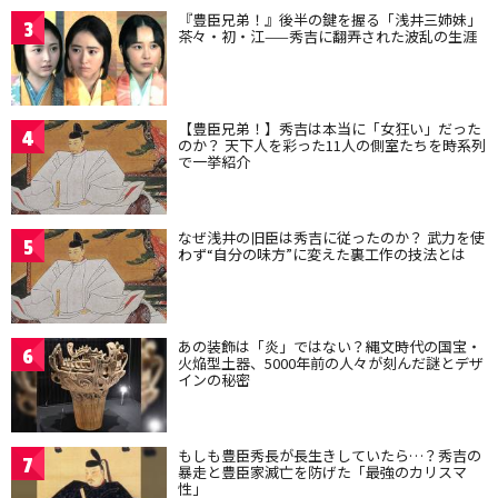
『豊臣兄弟！』後半の鍵を握る「浅井三姉妹」
3
茶々・初・江——秀吉に翻弄された波乱の生涯
【豊臣兄弟！】秀吉は本当に「女狂い」だった
4
のか？ 天下人を彩った11人の側室たちを時系列
で一挙紹介
なぜ浅井の旧臣は秀吉に従ったのか？ 武力を使
5
わず“自分の味方”に変えた裏工作の技法とは
あの装飾は「炎」ではない？縄文時代の国宝・
6
火焔型土器、5000年前の人々が刻んだ謎とデザ
インの秘密
もしも豊臣秀長が長生きしていたら…？秀吉の
7
暴走と豊臣家滅亡を防げた「最強のカリスマ
性」