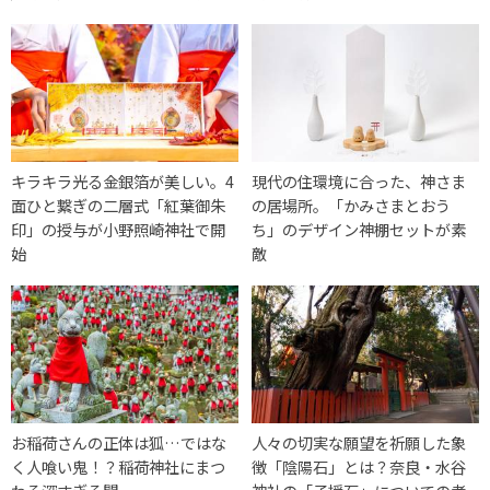
キラキラ光る金銀箔が美しい。4
現代の住環境に合った、神さま
面ひと繋ぎの二層式「紅葉御朱
の居場所。「かみさまとおう
印」の授与が小野照崎神社で開
ち」のデザイン神棚セットが素
始
敵
お稲荷さんの正体は狐…ではな
人々の切実な願望を祈願した象
く人喰い鬼！？稲荷神社にまつ
徴「陰陽石」とは？奈良・水谷