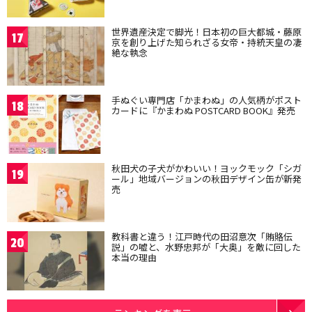
世界遺産決定で脚光！日本初の巨大都城・藤原
17
京を創り上げた知られざる女帝・持統天皇の凄
絶な執念
手ぬぐい専門店「かまわぬ」の人気柄がポスト
18
カードに『かまわぬ POSTCARD BOOK』発売
秋田犬の子犬がかわいい！ヨックモック「シガ
19
ール」地域バージョンの秋田デザイン缶が新発
売
教科書と違う！江戸時代の田沼意次「賄賂伝
20
説」の嘘と、水野忠邦が「大奥」を敵に回した
本当の理由