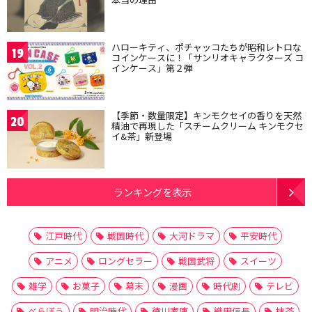
ハローキティ、ポチャッコたちが昭和レトロな
19
コインケースに！「サンリオキャラクターズ コ
インケース」第２弾
【季節・数量限定】キンモクセイの香りを天然
20
精油で再現した「スチームクリーム キンモクセ
イ&茶」新登場
ランキングを表示
江戸時代
戦国時代
大河ドラマ
平安時代
アニメ
ロングセラー
戦国武将
スイーツ
雑学
お菓子
幕末
漫画
時代劇
テレビ
べらぼう
明治時代
徳川家康
織田信長
抹茶