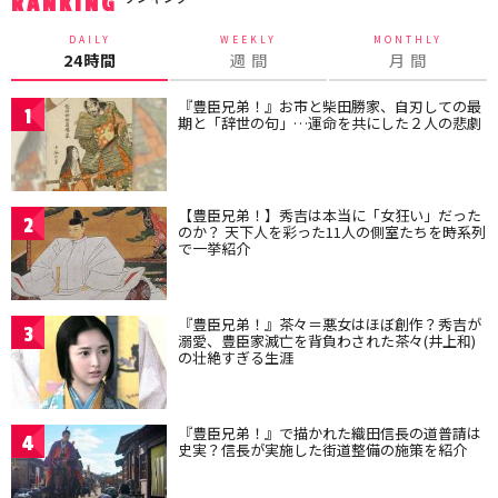
RANKING
DAILY
WEEKLY
MONTHLY
24時間
週 間
月 間
『豊臣兄弟！』お市と柴田勝家、自刃しての最
1
期と「辞世の句」…運命を共にした２人の悲劇
【豊臣兄弟！】秀吉は本当に「女狂い」だった
2
のか？ 天下人を彩った11人の側室たちを時系列
で一挙紹介
『豊臣兄弟！』茶々＝悪女はほぼ創作？秀吉が
3
溺愛、豊臣家滅亡を背負わされた茶々(井上和)
の壮絶すぎる生涯
『豊臣兄弟！』で描かれた織田信長の道普請は
4
史実？信長が実施した街道整備の施策を紹介