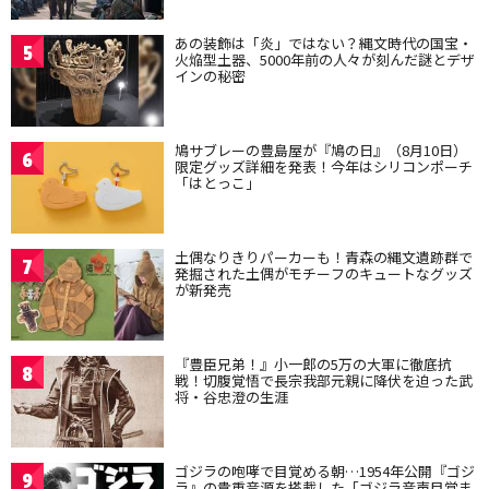
あの装飾は「炎」ではない？縄文時代の国宝・
5
火焔型土器、5000年前の人々が刻んだ謎とデザ
インの秘密
鳩サブレーの豊島屋が『鳩の日』（8月10日）
6
限定グッズ詳細を発表！今年はシリコンポーチ
「はとっこ」
土偶なりきりパーカーも！青森の縄文遺跡群で
7
発掘された土偶がモチーフのキュートなグッズ
が新発売
『豊臣兄弟！』小一郎の5万の大軍に徹底抗
8
戦！切腹覚悟で長宗我部元親に降伏を迫った武
将・谷忠澄の生涯
ゴジラの咆哮で目覚める朝…1954年公開『ゴジ
9
ラ』の貴重音源を搭載した「ゴジラ音声目覚ま