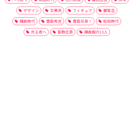
デザイン
文房具
フィギュア
展覧会
鎌倉時代
豊臣秀吉
豊臣兄弟！
昭和時代
光る君へ
葛飾北斎
鎌倉殿の13人