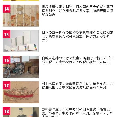
世界遺産決定で脚光！日本初の巨大都城・藤原
14
京を創り上げた知られざる女帝・持統天皇の凄
絶な執念
日本の四季折々の植物や情景を描くことに相応
15
しい色を集めた水彩色鉛筆『色辞典』が新発
売！
自転車を持つだけで税金？ 昭和まで続いた「自
16
転車税」の意外な歴史と脱税が横行した理由
村上水軍を率いた戦国武将！幼い弟を支え、共
17
に海へ散った得居通幸の波乱に満ちた生涯
教科書と違う！江戸時代の田沼意次「賄賂伝
18
説」の嘘と、水野忠邦が「大奥」を敵に回した
本当の理由