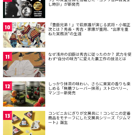
し時計」が新発売
『豊臣兄弟！』で萩原護が演じる武将・小堀正
10
次とは？秀長・秀吉・家康が重用、“出家を重
ねた実務派”の生涯
なぜ浅井の旧臣は秀吉に従ったのか？ 武力を使
11
わず“自分の味方”に変えた裏工作の技法とは
しっかり抹茶の味わい、さらに果実の香りも楽
12
しめる「無糖フレーバー抹茶」ストロベリー、
マンゴー新発売
コンビニおにぎりが文房具に！コンビニの定番
13
商品をモチーフにした文房具シリーズ『ジムマ
ート』誕生