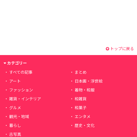
トップに戻る
カテゴリー
すべての記事
まとめ
アート
日本画・浮世絵
ファッション
着物・和服
雑貨・インテリア
和雑貨
グルメ
和菓子
観光・地域
エンタメ
暮らし
歴史・文化
古写真