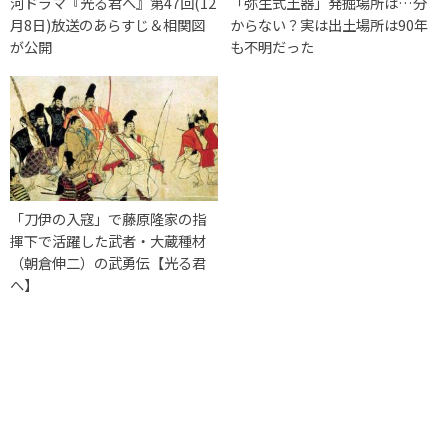
河ドラマ『光る君へ』第47回(12
「弥生式土器」発掘場所は…分
月8日)放送のあらすじ＆相関図
からない？実は出土場所は90年
が公開
も不明だった
「刀伊の入寇」で藤原隆家の指
揮下で活躍した武者・大蔵種材
（朝倉伸二）の武勇伝【光る君
へ】