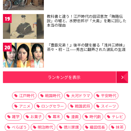
教科書と違う！江戸時代の田沼意次「賄賂伝
19
説」の嘘と、水野忠邦が「大奥」を敵に回した
本当の理由
『豊臣兄弟！』後半の鍵を握る「浅井三姉妹」
20
茶々・初・江——秀吉に翻弄された波乱の生涯
ランキングを表示
江戸時代
戦国時代
大河ドラマ
平安時代
アニメ
ロングセラー
戦国武将
スイーツ
雑学
お菓子
幕末
漫画
時代劇
テレビ
べらぼう
明治時代
徳川家康
織田信長
抹茶