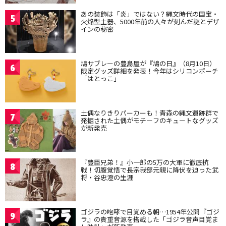
あの装飾は「炎」ではない？縄文時代の国宝・
5
火焔型土器、5000年前の人々が刻んだ謎とデザ
インの秘密
鳩サブレーの豊島屋が『鳩の日』（8月10日）
6
限定グッズ詳細を発表！今年はシリコンポーチ
「はとっこ」
土偶なりきりパーカーも！青森の縄文遺跡群で
7
発掘された土偶がモチーフのキュートなグッズ
が新発売
『豊臣兄弟！』小一郎の5万の大軍に徹底抗
8
戦！切腹覚悟で長宗我部元親に降伏を迫った武
将・谷忠澄の生涯
ゴジラの咆哮で目覚める朝…1954年公開『ゴジ
9
ラ』の貴重音源を搭載した「ゴジラ音声目覚ま