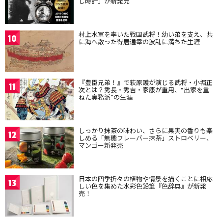
し時計」が新発売
村上水軍を率いた戦国武将！幼い弟を支え、共
10
に海へ散った得居通幸の波乱に満ちた生涯
『豊臣兄弟！』で萩原護が演じる武将・小堀正
11
次とは？秀長・秀吉・家康が重用、“出家を重
ねた実務派”の生涯
しっかり抹茶の味わい、さらに果実の香りも楽
12
しめる「無糖フレーバー抹茶」ストロベリー、
マンゴー新発売
日本の四季折々の植物や情景を描くことに相応
13
しい色を集めた水彩色鉛筆『色辞典』が新発
売！