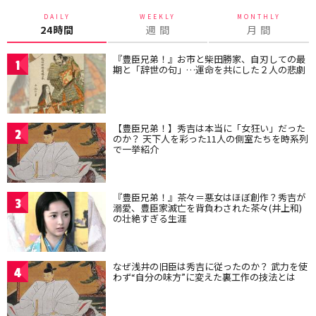
DAILY
WEEKLY
MONTHLY
24時間
週 間
月 間
『豊臣兄弟！』お市と柴田勝家、自刃しての最
1
期と「辞世の句」…運命を共にした２人の悲劇
【豊臣兄弟！】秀吉は本当に「女狂い」だった
2
のか？ 天下人を彩った11人の側室たちを時系列
で一挙紹介
『豊臣兄弟！』茶々＝悪女はほぼ創作？秀吉が
3
溺愛、豊臣家滅亡を背負わされた茶々(井上和)
の壮絶すぎる生涯
なぜ浅井の旧臣は秀吉に従ったのか？ 武力を使
4
わず“自分の味方”に変えた裏工作の技法とは