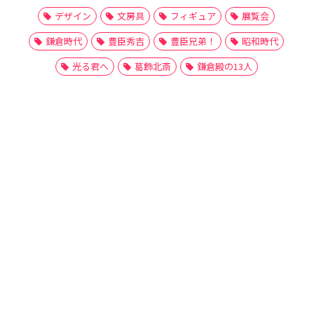
デザイン
文房具
フィギュア
展覧会
鎌倉時代
豊臣秀吉
豊臣兄弟！
昭和時代
光る君へ
葛飾北斎
鎌倉殿の13人