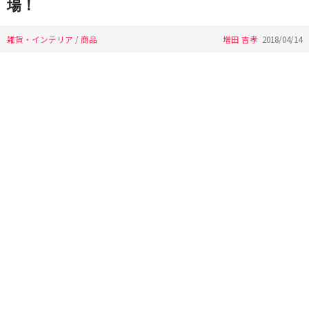
場！
雑貨・インテリア
/
商品
増田 吉孝
2018/04/14