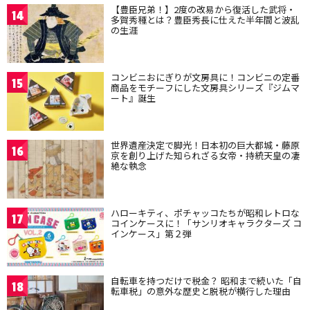
【豊臣兄弟！】2度の改易から復活した武将・
14
多賀秀種とは？豊臣秀長に仕えた半年間と波乱
の生涯
コンビニおにぎりが文房具に！コンビニの定番
15
商品をモチーフにした文房具シリーズ『ジムマ
ート』誕生
世界遺産決定で脚光！日本初の巨大都城・藤原
16
京を創り上げた知られざる女帝・持統天皇の凄
絶な執念
ハローキティ、ポチャッコたちが昭和レトロな
17
コインケースに！「サンリオキャラクターズ コ
インケース」第２弾
自転車を持つだけで税金？ 昭和まで続いた「自
18
転車税」の意外な歴史と脱税が横行した理由