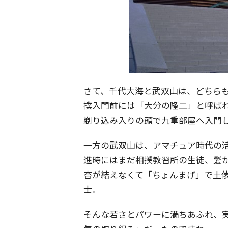
さて、千代大海と武双山は、どちら
撲入門前には「大分の隆二」と呼ば
剃り込み入りの頭で九重部屋へ入門
一方の武双山は、アマチュア時代の
進時にはまだ相撲教習所の生徒、髪
杏が結えなくて「ちょんまげ」で土
士。
そんな若さとパワーに満ちあふれ、