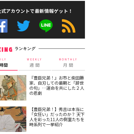
公式アカウントで最新情報ゲット！
ランキング
KING
ILY
WEEKLY
MONTHLY
4時間
週 間
月 間
『豊臣兄弟！』お市と柴田勝
家、自刃しての最期と「辞世
の句」…運命を共にした２人
の悲劇
【豊臣兄弟！】秀吉は本当に
「女狂い」だったのか？ 天下
人を彩った11人の側室たちを
時系列で一挙紹介