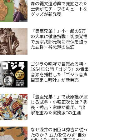
森の縄文遺跡群で発掘された
土偶がモチーフのキュートな
グッズが新発売
『豊臣兄弟！』小一郎の5万
の大軍に徹底抗戦！切腹覚悟
で長宗我部元親に降伏を迫っ
た武将・谷忠澄の生涯
ゴジラの咆哮で目覚める朝…
1954年公開『ゴジラ』の貴重
音源を搭載した「ゴジラ音声
目覚まし時計」が新発売
『豊臣兄弟！』で萩原護が演
じる武将・小堀正次とは？秀
長・秀吉・家康が重用、“出
家を重ねた実務派”の生涯
なぜ浅井の旧臣は秀吉に従っ
たのか？ 武力を使わず“自分
の味方”に変えた裏工作の技