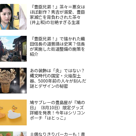
『豊臣兄弟！』茶々＝悪女は
ほぼ創作？秀吉が溺愛、豊臣
家滅亡を背負わされた茶々
(井上和)の壮絶すぎる生涯
『豊臣兄弟！』で描かれた織
田信長の道普請は史実？信長
が実施した街道整備の施策を
紹介
あの装飾は「炎」ではない？
縄文時代の国宝・火焔型土
器、5000年前の人々が刻んだ
謎とデザインの秘密
鳩サブレーの豊島屋が『鳩の
日』（8月10日）限定グッズ
詳細を発表！今年はシリコン
ポーチ「はとっこ」
土偶なりきりパーカーも！青