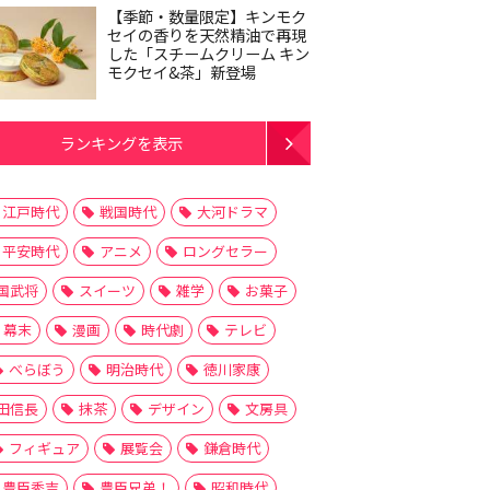
【季節・数量限定】キンモク
セイの香りを天然精油で再現
した「スチームクリーム キン
モクセイ&茶」新登場
ランキングを表示
江戸時代
戦国時代
大河ドラマ
平安時代
アニメ
ロングセラー
国武将
スイーツ
雑学
お菓子
幕末
漫画
時代劇
テレビ
べらぼう
明治時代
徳川家康
田信長
抹茶
デザイン
文房具
フィギュア
展覧会
鎌倉時代
豊臣秀吉
豊臣兄弟！
昭和時代