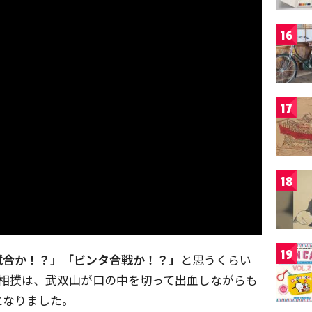
16
17
18
19
試合か！？」「ビンタ合戦か！？」
と思うくらい
の相撲は、武双山が口の中を切って出血しながらも
となりました。