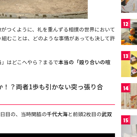
12
像がつくように、礼を重んずる相撲の世界において
り組むことは、どのような事情があっても決して許
13
格」はどこへやら？まるで
本当の「殴り合いの喧
。
か！？両者1歩も引かない突っ張り合
14
所9日目の、当時関脇の
千代大海
と前頭2枚目の
武双
15