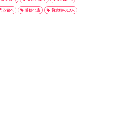
光る君へ
葛飾北斎
鎌倉殿の13人