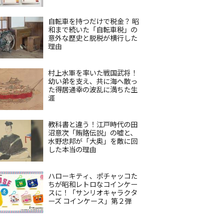
自転車を持つだけで税金？ 昭
和まで続いた「自転車税」の
意外な歴史と脱税が横行した
理由
村上水軍を率いた戦国武将！
幼い弟を支え、共に海へ散っ
た得居通幸の波乱に満ちた生
涯
教科書と違う！江戸時代の田
沼意次「賄賂伝説」の嘘と、
水野忠邦が「大奥」を敵に回
した本当の理由
ハローキティ、ポチャッコた
ちが昭和レトロなコインケー
スに！「サンリオキャラクタ
ーズ コインケース」第２弾