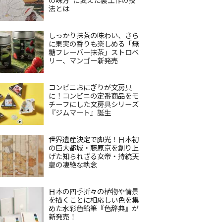
法とは
しっかり抹茶の味わい、さら
に果実の香りも楽しめる「無
糖フレーバー抹茶」ストロベ
リー、マンゴー新発売
コンビニおにぎりが文房具
に！コンビニの定番商品をモ
チーフにした文房具シリーズ
『ジムマート』誕生
世界遺産決定で脚光！日本初
の巨大都城・藤原京を創り上
げた知られざる女帝・持統天
皇の凄絶な執念
日本の四季折々の植物や情景
を描くことに相応しい色を集
めた水彩色鉛筆『色辞典』が
新発売！