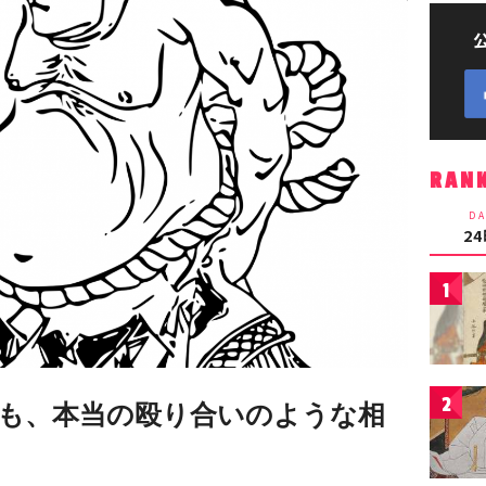
RAN
DA
2
1
2
も、本当の殴り合いのような相