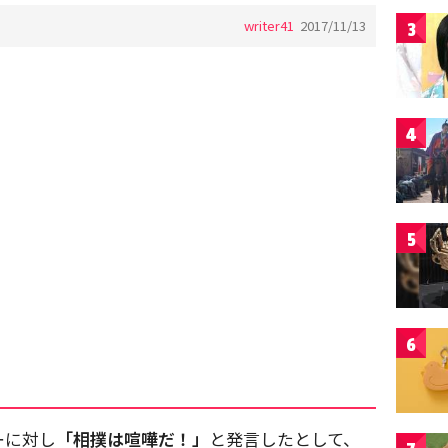
writer41
2017/11/13
3
4
5
6
ーに対し
「相撲は喧嘩だ！」
と発言したとして、